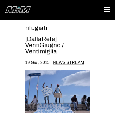
rifugiati
HOME
[DallaRete]
ABOUT
VentiGiugno /
Ventimiglia
AREA
19 Giu , 2015 -
NEWS STREAM
DEGENERAZIONE
GAZA FREESTYLE
CSOA LAMBRETTA
MSM
STUDENTI TSUNAMI
ZAM