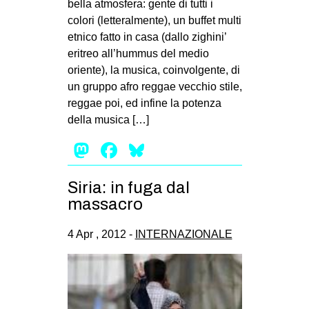
bella atmosfera: gente di tutti i
colori (letteralmente), un buffet multi
etnico fatto in casa (dallo zighini’
eritreo all’hummus del medio
oriente), la musica, coinvolgente, di
un gruppo afro reggae vecchio stile,
reggae poi, ed infine la potenza
della musica […]
Mastodon
Facebook
Bluesky
Siria: in fuga dal
massacro
4 Apr , 2012 -
INTERNAZIONALE