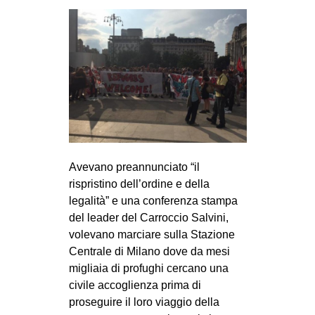
CULTURE
ARTE
CINEMA
MANIFESTI
MUSICA
RECENSIONI
INTERNAZIONALE
Avevano preannunciato “il
rispristino dell’ordine e della
AFRICA
legalità” e una conferenza stampa
AMERICHE
del leader del Carroccio Salvini,
ESTREMO ORIENTE
volevano marciare sulla Stazione
Centrale di Milano dove da mesi
EUROPA
migliaia di profughi cercano una
MEDIO ORIENTE
civile accoglienza prima di
proseguire il loro viaggio della
MONDO