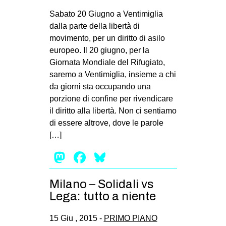
MILANO
Sabato 20 Giugno a Ventimiglia
MOBILITAZIONI
dalla parte della libertà di
movimento, per un diritto di asilo
SPAZI
europeo. Il 20 giugno, per la
SPORT POPOLARE
Giornata Mondiale del Rifugiato,
saremo a Ventimiglia, insieme a chi
MOVIMENTI
da giorni sta occupando una
AMBIENTE
porzione di confine per rivendicare
il diritto alla libertà. Non ci sentiamo
ANTIFASCISMO
di essere altrove, dove le parole
DIRITTO ALL’ABITARE
[…]
GENERI
Mastodon
Facebook
Bluesky
MIGRAZIONI
PRECARIATO
Milano – Solidali vs
Lega: tutto a niente
REPRESSIONE
STUDENTI
15 Giu , 2015 -
PRIMO PIANO