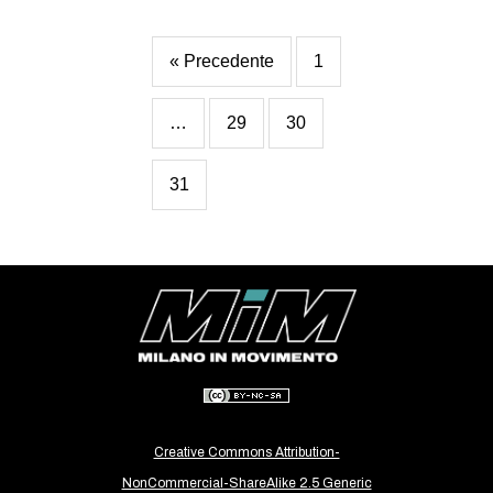
« Precedente
1
…
29
30
31
Creative Commons Attribution-
NonCommercial-ShareAlike 2.5 Generic