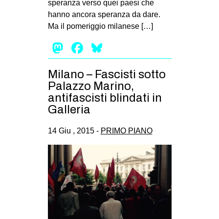
speranza verso quei paesi che
EVENTI
hanno ancora speranza da dare.
Ma il pomeriggio milanese […]
in
Mastodon
Facebook
Bluesky
Fb
Milano – Fascisti sotto
tw
Palazzo Marino,
antifascisti blindati in
bsky
Galleria
ms
14 Giu , 2015 -
PRIMO PIANO
SEARCH