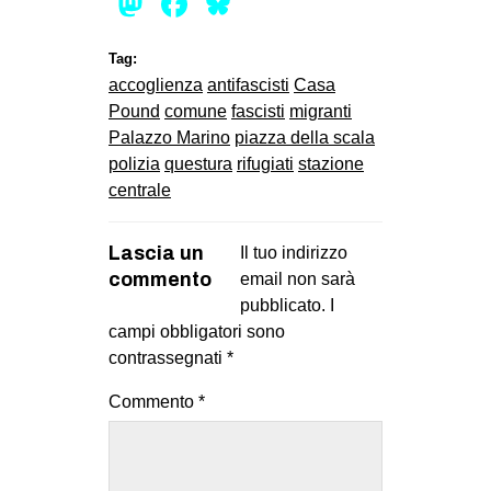
Mastodon
Facebook
Bluesky
Tag:
accoglienza
antifascisti
Casa
Pound
comune
fascisti
migranti
Palazzo Marino
piazza della scala
polizia
questura
rifugiati
stazione
centrale
Lascia un
Il tuo indirizzo
commento
email non sarà
pubblicato.
I
campi obbligatori sono
contrassegnati
*
Commento
*