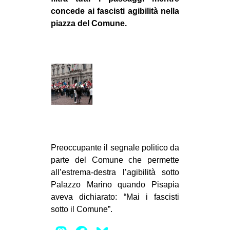
concede ai fascisti agibilità nella
EVENTI
piazza del Comune.
in
Fb
tw
bsky
ms
Preoccupante il segnale politico da
SEARCH
parte del Comune che permette
all’estrema-destra l’agibilità sotto
Palazzo Marino quando Pisapia
aveva dichiarato: “Mai i fascisti
sotto il Comune”.