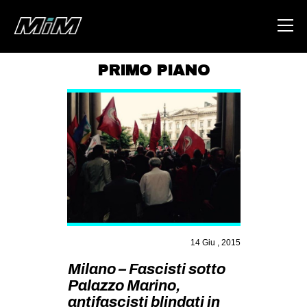
PRIMO PIANO
HOME
ABOUT
AREA
DEGENERAZIONE
GAZA FREESTYLE
CSOA LAMBRETTA
MSM
14 Giu , 2015
STUDENTI TSUNAMI
Milano – Fascisti sotto
Palazzo Marino,
ZAM
antifascisti blindati in