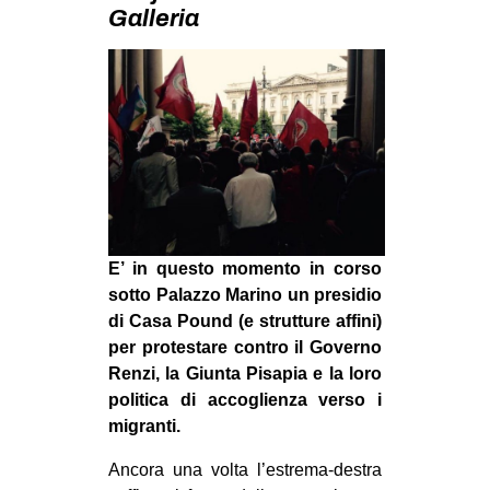
MILANO
Galleria
MOBILITAZIONI
SPAZI
SPORT POPOLARE
MOVIMENTI
AMBIENTE
ANTIFASCISMO
E’ in questo momento in corso
DIRITTO ALL’ABITARE
sotto Palazzo Marino un presidio
GENERI
di Casa Pound (e strutture affini)
per protestare contro il Governo
MIGRAZIONI
Renzi, la Giunta Pisapia e la loro
PRECARIATO
politica d
i accoglienza verso i
migranti.
REPRESSIONE
STUDENTI
Ancora una volta l’estrema-destra