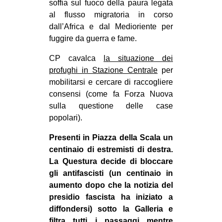
soffia sul fuoco della paura legata
CULTURE
al flusso migratoria in corso
dall’Africa e dal Medioriente per
ARTE
fuggire da guerra e fame.
CINEMA
CP cavalca
la situazione dei
MANIFESTI
profughi in Stazione Centrale
per
MUSICA
mobilitarsi e cercare di raccogliere
consensi (come fa Forza Nuova
RECENSIONI
sulla questione delle case
INTERNAZIONALE
popolari).
AFRICA
Presenti in Piazza della Scala un
AMERICHE
centinaio di estremisti di destra.
La Questura decide di bloccare
ESTREMO ORIENTE
gli antifascisti (un centinaio in
EUROPA
aumento dopo che la notizia del
presidio fascista ha iniziato a
MEDIO ORIENTE
diffondersi) sotto la Galleria e
MONDO
filtra tutti i passaggi mentre