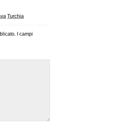
ava
Turchia
blicato.
I campi