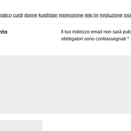
ratico
curdi
donne
kurdistan
repressione
rete jin
rivoluzione
roj
nto
Il tuo indirizzo email non sarà pub
obbligatori sono contrassegnati
*