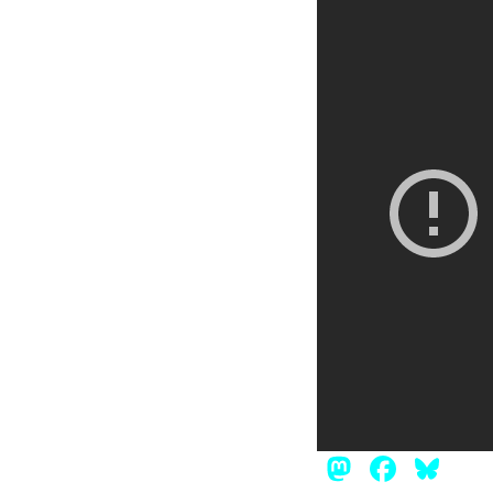
Mastod
Face
Bl