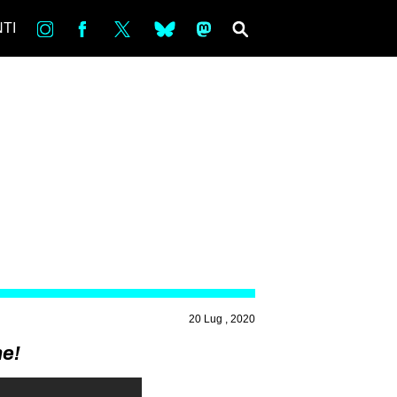
in
Fb
tw
bsky
ms
SEARCH
TI
20 Lug , 2020
ne!