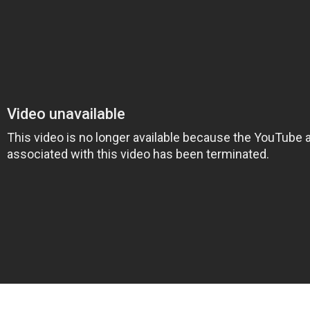
on
book
uesky