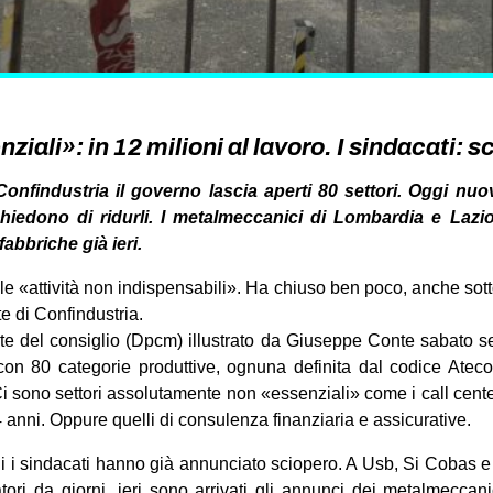
ziali»: in 12 milioni al lavoro. I sindacati: 
 Confindustria il governo lascia aperti 80 settori. Oggi nu
 chiedono di ridurli. I metalmeccanici di Lombardia e Laz
fabbriche già ieri.
le «attività non indispensabili». Ha chiuso ben poco, anche sott
e di Confindustria.
nte del consiglio (Dpcm) illustrato da Giuseppe Conte sabato 
con 80 categorie produttive, ognuna definita dal codice Ateco 
t. Ci sono settori assolutamente non «essenziali» come i call ce
 anni. Oppure quelli di consulenza finanziaria e assicurative.
ni i sindacati hanno già annunciato sciopero. A Usb, Si Cobas
tori da giorni, ieri sono arrivati gli annunci dei metalmeccan