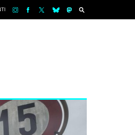
in
Fb
tw
bsky
ms
SEARCH
TI