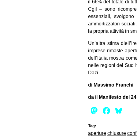
il 66% del totale di tu
Cgil – sono ricompresi
essenziali, svolgono
ammortizzatori sociali
la propria attività in 
Un’altra stima diell’I
imprese rimaste aperte
dell’Italia mostra com
nelle regioni del Sud It
Dazi.
di Massimo Franchi
da il Manifesto del 2
Mastod
Face
Bl
Tag:
aperture
chiusure
conf