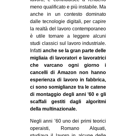
CULTURE
meno qualificato e più instabile. Ma
anche in un contesto dominato
ARTE
dalle tecnologie digitali, per capire
CINEMA
la realtà del lavoro contemporaneo
è utile tornare a leggere alcuni
MANIFESTI
studi classici sul lavoro industriale.
MUSICA
Infatti
anche se la gran parte delle
RECENSIONI
migliaia di lavoratori e lavoratrici
che varcano ogni giorno i
INTERNAZIONALE
cancelli di Amazon non hanno
esperienza di lavoro in fabbrica,
AFRICA
ci sono somiglianze tra le catene
AMERICHE
di montaggio degli anni ‘60 e gli
ESTREMO ORIENTE
scaffali gestiti dagli algoritmi
della multinazionale.
EUROPA
Negli anni ’60 uno dei primi teorici
MEDIO ORIENTE
operaisti, Romano Alquati,
MONDO
studiava il lavoro in alcune delle