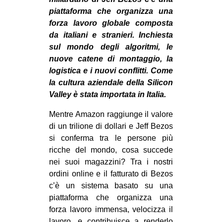
MILANO
piattaforma che organizza una
MOBILITAZIONI
forza lavoro globale composta
da italiani e stranieri. Inchiesta
SPAZI
sul mondo degli algoritmi, le
SPORT POPOLARE
nuove catene di montaggio, la
logistica e i nuovi conflitti. Come
MOVIMENTI
la cultura aziendale della Silicon
AMBIENTE
Valley è stata importata in Italia.
ANTIFASCISMO
Mentre Amazon raggiunge il valore
di un trilione di dollari e Jeff Bezos
DIRITTO ALL’ABITARE
si conferma tra le persone più
GENERI
ricche del mondo, cosa succede
MIGRAZIONI
nei suoi magazzini? Tra i nostri
ordini online e il fatturato di Bezos
PRECARIATO
c’è un sistema basato su una
REPRESSIONE
piattaforma che organizza una
forza lavoro immensa, velocizza il
STUDENTI
lavoro, e contribuisce a renderlo