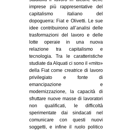
imprese più rappresentative del
EVENTI
capitalismo italiano del
dopoguerra: Fiat e Olivetti. Le sue
in
idee contribuirono all’analisi delle
Fb
trasformazioni del lavoro e delle
lotte operaie in una nuova
tw
relazione tra capitalismo e
tecnologia. Tra le caratteristiche
bsky
studiate da Alquati ci sono il «mito»
della Fiat come creatrice di lavoro
ms
privilegiato e fonte di
emancipazione e
SEARCH
modernizzazione, la capacità di
sfruttare nuove masse di lavoratori
non qualificati, le difficoltà
sperimentate dai sindacati nel
comunicare con questi nuovi
soggetti, e infine il ruolo politico