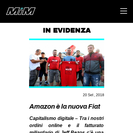
IN EVIDENZA
HOME
ABOUT
AREA
DEGENERAZIONE
GAZA FREESTYLE
CSOA LAMBRETTA
20 Set , 2018
MSM
Amazon è la nuova Fiat
STUDENTI TSUNAMI
Capitalismo digitale – Tra i nostri
ZAM
ordini online e il fatturato
miliardario di Jeff Bezos c’è una