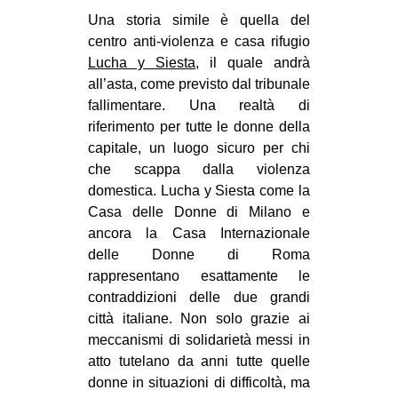
Una storia simile è quella del
EVENTI
centro anti-violenza e casa rifugio
Lucha y Siesta
, il quale andrà
in
all’asta, come previsto dal tribunale
Fb
fallimentare. Una realtà di
riferimento per tutte le donne della
tw
capitale, un luogo sicuro per chi
che scappa dalla violenza
bsky
domestica. Lucha y Siesta come la
Casa delle Donne di Milano e
ms
ancora la Casa Internazionale
delle Donne di Roma
SEARCH
rappresentano esattamente le
contraddizioni delle due grandi
città italiane. Non solo grazie ai
meccanismi di solidarietà messi in
atto tutelano da anni tutte quelle
donne in situazioni di difficoltà, ma