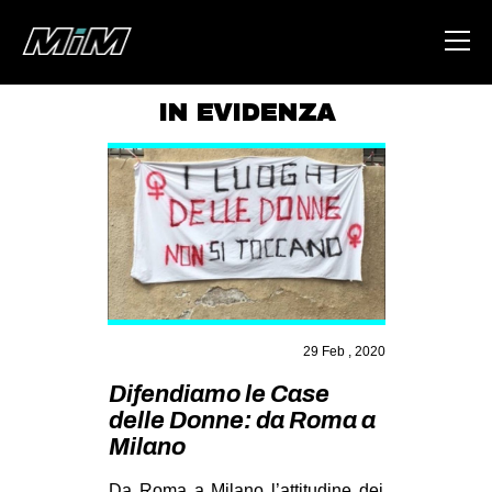
IN EVIDENZA
HOME
ABOUT
AREA
DEGENERAZIONE
GAZA FREESTYLE
CSOA LAMBRETTA
29 Feb , 2020
MSM
Difendiamo le Case
delle Donne: da Roma a
STUDENTI TSUNAMI
Milano
ZAM
Da Roma a Milano l’attitudine dei