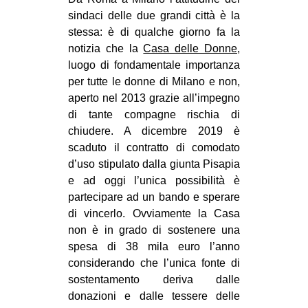
MILANO
sindaci delle due grandi città è la
MOBILITAZIONI
stessa: è di qualche giorno fa la
notizia che la
Casa delle Donne
,
SPAZI
luogo di fondamentale importanza
SPORT POPOLARE
per tutte le donne di Milano e non,
aperto nel 2013 grazie all’impegno
MOVIMENTI
di tante compagne rischia di
AMBIENTE
chiudere. A dicembre 2019 è
scaduto il contratto di comodato
ANTIFASCISMO
d’uso stipulato dalla giunta Pisapia
DIRITTO ALL’ABITARE
e ad oggi l’unica possibilità è
partecipare ad un bando e sperare
GENERI
di vincerlo. Ovviamente la Casa
MIGRAZIONI
non è in grado di sostenere una
spesa di 38 mila euro l’anno
PRECARIATO
considerando che l’unica fonte di
REPRESSIONE
sostentamento deriva dalle
STUDENTI
donazioni e dalle tessere delle