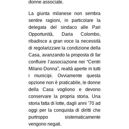
donne associate.
CULTURE
La giunta milanese non sembra
ARTE
sentire ragioni, in particolare la
CINEMA
delegata del sindaco alle Pari
Opportunità, Daria Colombo,
MANIFESTI
ribadisce a gran voce la necessità
MUSICA
di regolarizzare la condizione della
RECENSIONI
Casa, avanzando la proposta di far
confluire l’associazione nei “Centri
INTERNAZIONALE
Milano Donna”, realtà aperte in tutti
i municipi. Ovviamente questa
AFRICA
opzione non è praticabile, le donne
AMERICHE
della Casa vogliono e devono
ESTREMO ORIENTE
conservare la propria storia. Una
storia fatta di lotte, dagli anni ’70 ad
EUROPA
oggi per la conquista di diritti che
MEDIO ORIENTE
purtroppo sistematicamente
vengono negati.
MONDO