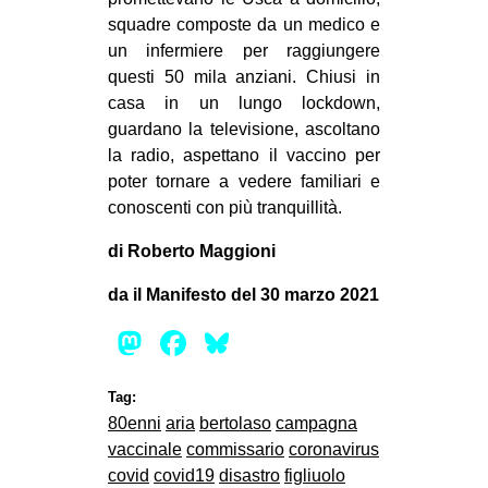
squadre composte da un medico e
un infermiere per raggiungere
questi 50 mila anziani. Chiusi in
casa in un lungo lockdown,
guardano la televisione, ascoltano
la radio, aspettano il vaccino per
poter tornare a vedere familiari e
conoscenti con più tranquillità.
di Roberto Maggioni
da il Manifesto del 30 marzo 2021
Mastodon
Facebook
Bluesky
Tag:
80enni
aria
bertolaso
campagna
vaccinale
commissario
coronavirus
covid
covid19
disastro
figliuolo