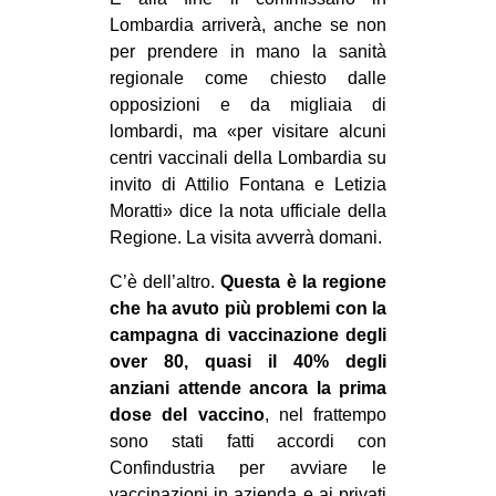
MILANO
Lombardia arriverà, anche se non
MOBILITAZIONI
per prendere in mano la sanità
regionale come chiesto dalle
SPAZI
opposizioni e da migliaia di
SPORT POPOLARE
lombardi, ma «per visitare alcuni
centri vaccinali della Lombardia su
MOVIMENTI
invito di Attilio Fontana e Letizia
AMBIENTE
Moratti» dice la nota ufficiale della
Regione. La visita avverrà domani.
ANTIFASCISMO
C’è dell’altro.
Questa è la regione
DIRITTO ALL’ABITARE
che ha avuto più problemi con la
GENERI
campagna di vaccinazione degli
MIGRAZIONI
over 80, quasi il 40% degli
anziani attende ancora la prima
PRECARIATO
dose del vaccino
, nel frattempo
REPRESSIONE
sono stati fatti accordi con
Confindustria per avviare le
STUDENTI
vaccinazioni in azienda e ai privati