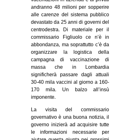
CULTURE
andranno 48 milioni per sopperire
alle carenze del sistema pubblico
ARTE
devastato da 25 anni di governi del
CINEMA
centrodestra. Di materiale per il
commissario Figliuolo ce n’è in
MANIFESTI
abbondanza, ma soprattutto c’è da
MUSICA
organizzare la logistica della
RECENSIONI
campagna di vaccinazione di
massa che in Lombardia
INTERNAZIONALE
significherà passare dagli attuali
30-40 mila vaccini al giorno a 160-
AFRICA
170 mila. Un balzo all’insù
AMERICHE
imponente.
ESTREMO ORIENTE
La visita del commissario
EUROPA
governativo è una buona notizia, il
governo inizierà ad acquisire tutte
MEDIO ORIENTE
le informazioni necessarie per
MONDO
aiutare questa giunta nei prossimi