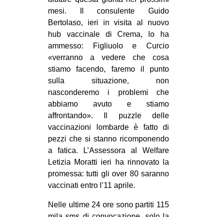
mesi. Il consulente Guido
EVENTI
Bertolaso, ieri in visita al nuovo
hub vaccinale di Crema, lo ha
in
ammesso: Figliuolo e Curcio
Fb
«verranno a vedere che cosa
stiamo facendo, faremo il punto
tw
sulla situazione, non
nasconderemo i problemi che
bsky
abbiamo avuto e stiamo
affrontando». Il puzzle delle
ms
vaccinazioni lombarde è fatto di
pezzi che si stanno ricomponendo
SEARCH
a fatica. L’Assessora al Welfare
Letizia Moratti ieri ha rinnovato la
promessa: tutti gli over 80 saranno
vaccinati entro l’11 aprile.
Nelle ultime 24 ore sono partiti 115
mila sms di convocazione, solo la