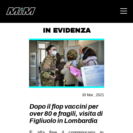
IN EVIDENZA
HOME
ABOUT
AREA
DEGENERAZIONE
GAZA FREESTYLE
CSOA LAMBRETTA
30 Mar , 2021
MSM
Dopo il flop vaccini per
over 80 e fragili, visita di
STUDENTI TSUNAMI
Figliuolo in Lombardia
ZAM
E alla fine il commissario in