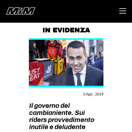
IN EVIDENZA
HOME
ABOUT
AREA
DEGENERAZIONE
GAZA FREESTYLE
CSOA LAMBRETTA
5 Ago , 2019
MSM
Il governo del
cambianiente. Sui
STUDENTI TSUNAMI
riders provvedimento
ZAM
inutile e deludente