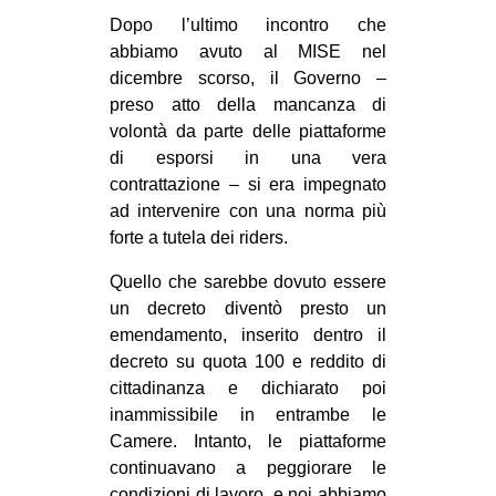
MILANO
Dopo l’ultimo incontro che
MOBILITAZIONI
abbiamo avuto al MISE nel
dicembre scorso, il Governo –
SPAZI
preso atto della mancanza di
SPORT POPOLARE
volontà da parte delle piattaforme
di esporsi in una vera
MOVIMENTI
contrattazione – si era impegnato
AMBIENTE
ad intervenire con una norma più
forte a tutela dei riders.
ANTIFASCISMO
Quello che sarebbe dovuto essere
DIRITTO ALL’ABITARE
un decreto diventò presto un
GENERI
emendamento, inserito dentro il
MIGRAZIONI
decreto su quota 100 e reddito di
cittadin
anza e dichiarato poi
PRECARIATO
inammissibile in entrambe le
REPRESSIONE
Camere. Intanto, le piattaforme
continuavano a peggiorare le
STUDENTI
condizioni di lavoro, e noi abbiamo