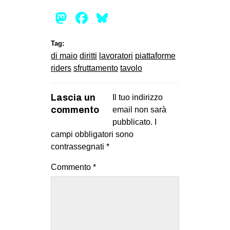
Mastodon
Facebook
Bluesky
Tag:
di maio
diritti
lavoratori
piattaforme
riders
sfruttamento
tavolo
Lascia un
Il tuo indirizzo
commento
email non sarà
pubblicato.
I
campi obbligatori sono
contrassegnati
*
Commento
*