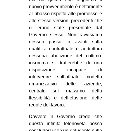
nuovo provvedimento è nettamente
EVENTI
al ribasso rispetto alle promesse e
alle stesse versioni precedenti che
in
ci erano state presentate dal
Fb
Governo stesso. Non ravvisiamo
nessun passo in avanti sulla
tw
qualifica contrattuale e addirittura
nessuna abolizione del cottimo:
bsky
insomma si tratterebbe di una
disposizione incapace di
ms
intervenire sull’attuale modello
organizzativo delle aziende,
SEARCH
centrato sul massimo della
flessibilità e dell’elusione delle
regole del lavoro.
Davvero il Governo crede che
questa infinita telenovela possa
concludersi con un deludente nulla