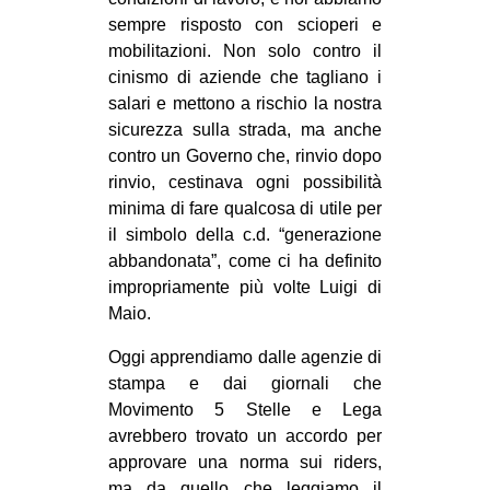
CULTURE
sempre risposto con scioperi e
mobilitazioni. Non solo contro il
ARTE
cinismo di aziende che tagliano i
CINEMA
salari e mettono a rischio la nostra
sicurezza sulla strada, ma anche
MANIFESTI
contro un Governo che, rinvio dopo
MUSICA
rinvio, cestinava ogni possibilità
RECENSIONI
minima di fare qualcosa di utile per
il simbolo della c.d. “generazione
INTERNAZIONALE
abbandonata”, come ci ha definito
impropriamente più volte Luigi di
AFRICA
Maio.
AMERICHE
Oggi apprendiamo dalle agenzie di
ESTREMO ORIENTE
stampa e dai giornali che
EUROPA
Movimento 5 Stelle e Lega
avrebbero trovato un accordo per
MEDIO ORIENTE
approvare una norma sui riders,
MONDO
ma da quello che leggiamo il