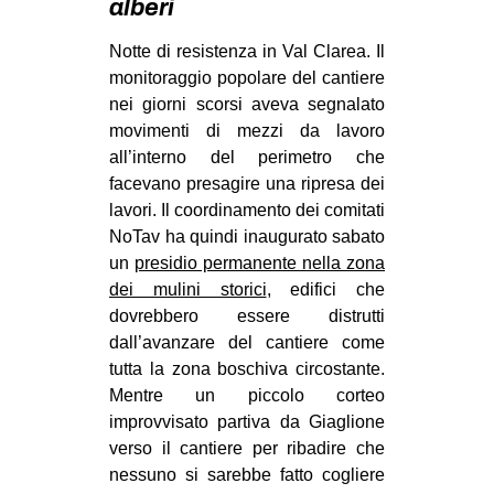
alberi
MILANO
MOBILITAZIONI
Notte di resistenza in Val Clarea. Il
monitoraggio popolare del cantiere
SPAZI
nei giorni scorsi aveva segnalato
SPORT POPOLARE
movimenti di mezzi da lavoro
all’interno del perimetro che
MOVIMENTI
facevano presagire una ripresa dei
AMBIENTE
lavori. Il coordinamento dei comitati
NoTav ha quindi inaugurato sabato
ANTIFASCISMO
un
presidio permanente nella zona
DIRITTO ALL’ABITARE
dei mulini storici
, edifici che
dovrebbero essere distrutti
GENERI
dall’avanzare del cantiere come
MIGRAZIONI
tutta la zona boschiva circostante.
Mentre un piccolo corteo
PRECARIATO
improvvisato partiva da Giaglione
REPRESSIONE
verso il cantiere per ribadire che
STUDENTI
nessuno si sarebbe fatto cogliere