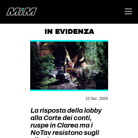
IN EVIDENZA
HOME
ABOUT
AREA
DEGENERAZIONE
GAZA FREESTYLE
CSOA LAMBRETTA
22 Giu , 2020
MSM
La risposta della lobby
alla Corte dei conti,
STUDENTI TSUNAMI
ruspe in Clarea ma i
ZAM
NoTav resistono sugli