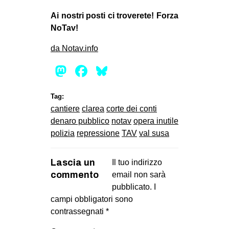
Ai nostri posti ci troverete! Forza
NoTav!
da Notav.info
Mastodon
Facebook
Bluesky
Tag:
cantiere
clarea
corte dei conti
denaro pubblico
notav
opera inutile
polizia
repressione
TAV
val susa
Lascia un
Il tuo indirizzo
commento
email non sarà
pubblicato.
I
campi obbligatori sono
contrassegnati
*