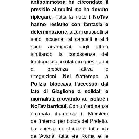
antisommossa ha circondato il
EVENTI
presidio ai mulini ma ha dovuto
ripiegare
. Tutta la notte
i NoTav
in
hanno resistito con fantasia e
determinazione
, alcuni gruppetti si
Fb
sono incatenati ai cancelli e altri
sono arrampicati sugli alberi
tw
sfruttando la conoscenza del
territorio accumulata in questi anni
bsky
di presenza attiva e
ricognizioni.
Nel frattempo la
ms
Polizia bloccava l’accesso dal
lato di Giaglione a solidali e
SEARCH
giornalisti, provando ad isolare i
NoTav barricati.
Con un’ordinanza
emanata d’urgenza il Ministero
dell’interno, per bocca del Prefetto,
ha chiesto di chiudere tutta via
dell’Avanà, tutta via Roma e le