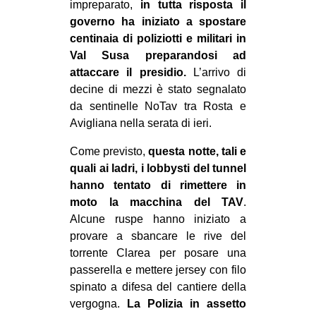
impreparato,
in tutta risposta il
CULTURE
governo ha iniziato a spostare
ARTE
centinaia di poliziotti e militari in
Val Susa preparandosi ad
CINEMA
attaccare il presidio.
L’arrivo di
MANIFESTI
decine di mezzi è stato segnalato
da sentinelle NoTav tra Rosta e
MUSICA
Avigliana nella serata di ieri.
RECENSIONI
Come previsto,
questa notte, tali e
INTERNAZIONALE
quali ai ladri, i lobbysti del tunnel
hanno tentato di rimettere in
AFRICA
moto la macchina del TAV
.
AMERICHE
Alcune ruspe hanno iniziato a
ESTREMO ORIENTE
provare a sbancare le rive del
torrente Clarea per posare una
EUROPA
passerella e mettere jersey con filo
MEDIO ORIENTE
spinato a difesa del cantiere della
vergogna.
La Polizia in assetto
MONDO