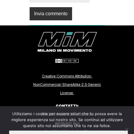
Creative Commons Attribution-
NonCommercial-ShareAlike 2.5 Generic
License.
CONTATTI:
Utilizziamo i cookie per essere sicuri che tu possa avere la
milanoinmovimento@gmail.com
migliore esperienza sul nostro sito. Se continui ad utilizzare
SEGUICI SU:
questo sito noi assumiamo che tu ne sia felice.