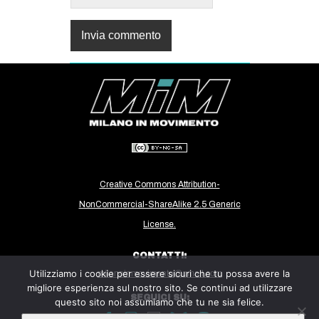
Creative Commons Attribution-
NonCommercial-ShareAlike 2.5 Generic
License.
CONTATTI:
Utilizziamo i cookie per essere sicuri che tu possa avere la
milanoinmovimento@gmail.com
migliore esperienza sul nostro sito. Se continui ad utilizzare
SEGUICI SU:
questo sito noi assumiamo che tu ne sia felice.