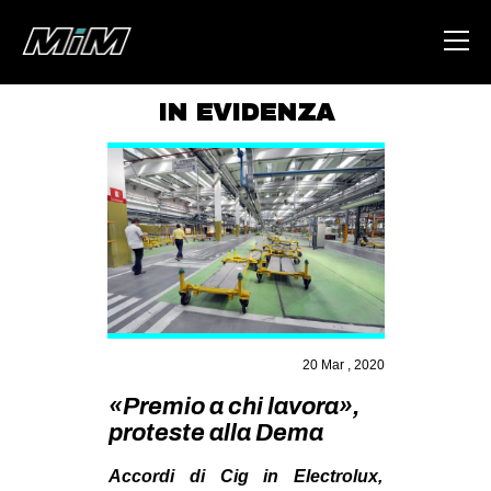
IN EVIDENZA
HOME
ABOUT
AREA
DEGENERAZIONE
GAZA FREESTYLE
CSOA LAMBRETTA
20 Mar , 2020
MSM
«Premio a chi lavora»,
STUDENTI TSUNAMI
proteste alla Dema
ZAM
Accordi di Cig in Electrolux,