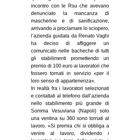
incontro con le Rsu che avevano
EVENTI
denunciato la mancanza di
mascherine e di sanificazione,
in
arrivando a proclamare lo sciopero,
l’azienda guidata da Renato Vaghi
Fb
ha deciso di affiggere un
tw
comunicato nelle bacheche di tutti
gli stabilimenti promettendo un
bsky
premio di 100 euro ai lavoratori che
fossero tornati in servizio «per il
ms
loro senso di appartenenza».
In realtà fra i lavoratori selezionati
SEARCH
e contattati al telefono dall’azienda
nello stabilimento più grande di
Somma Vesuviana (Napoli) solo
una ventina su 360 sono tornati al
lavoro. «Si premia chi si obbliga a
venire al lavoro, dividendo i