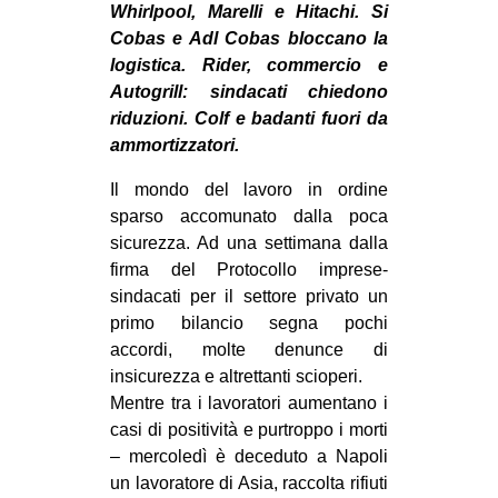
Whirlpool, Marelli e Hitachi. Si
MILANO
Cobas e Adl Cobas bloccano la
MOBILITAZIONI
logistica. Rider, commercio e
SPAZI
Autogrill: sindacati chiedono
riduzioni. Colf e badanti fuori da
SPORT POPOLARE
ammortizzatori.
MOVIMENTI
Il mondo del lavoro in ordine
AMBIENTE
sparso accomunato dalla poca
sicurezza. Ad una settimana dalla
ANTIFASCISMO
firma del Protocollo imprese-
DIRITTO ALL’ABITARE
sindacati per il settore privato un
primo bilancio segna pochi
GENERI
accordi, molte denunce di
MIGRAZIONI
insicurezza e altrettanti scioperi.
PRECARIATO
Mentre tra i lavoratori aumentano i
casi di positività e purtroppo i morti
REPRESSIONE
– mercoledì è deceduto a Napoli
STUDENTI
un lavoratore di Asia, raccolta rifiuti