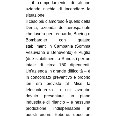
– il comportamento di alcune
CULTURE
aziende rischia di incendiare la
ARTE
situazione.
Il caso più clamoroso è quello della
CINEMA
Dema, azienda dell’aerospaziale
MANIFESTI
che lavora per Leonardo, Boeing e
Bombardier con quattro
MUSICA
stabilimenti in Campania (Somma
RECENSIONI
Vesuviana e Benevento) e Puglia
(due stabilimenti a Brindisi) per un
INTERNAZIONALE
totale di circa 750 dipendenti.
AFRICA
Un’azienda in grande difficoltà – è
in concordato preventivo e proprio
AMERICHE
ieri era previsto al Mise la
ESTREMO ORIENTE
teleconferenza in cui avrebbe
EUROPA
dovuto presentare un piano
industriale di rilancio – e nessuna
MEDIO ORIENTE
produzione indispensabile in
MONDO
questi giorni. Ebbene, dopo un