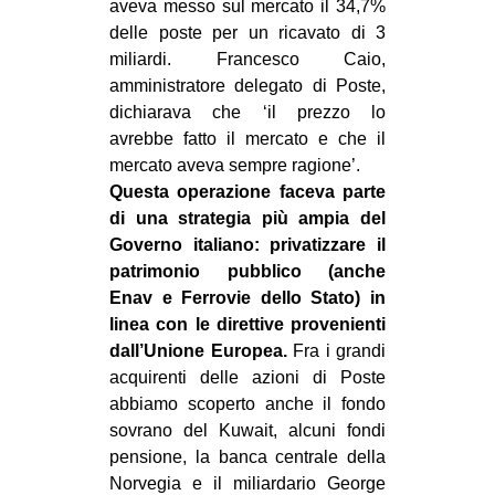
aveva messo sul mercato il 34,7%
CULTURE
delle poste per un ricavato di 3
miliardi. Francesco Caio,
ARTE
amministratore delegato di Poste,
CINEMA
dichiarava che ‘il prezzo lo
MANIFESTI
avrebbe fatto il mercato e che il
mercato aveva sempre ragione’.
MUSICA
Questa operazione faceva parte
RECENSIONI
di una strategia più ampia del
Governo italiano: privatizzare il
INTERNAZIONALE
patrimonio pubblico (anche
AFRICA
Enav e Ferrovie dello Stato) in
linea con le direttive provenienti
AMERICHE
dall’Unione Europea.
Fra i grandi
ESTREMO ORIENTE
acquirenti delle azioni di Poste
abbiamo scoperto anche il fondo
EUROPA
sovrano del Kuwait, alcuni fondi
MEDIO ORIENTE
pensione, la banca centrale della
MONDO
Norvegia e il miliardario George