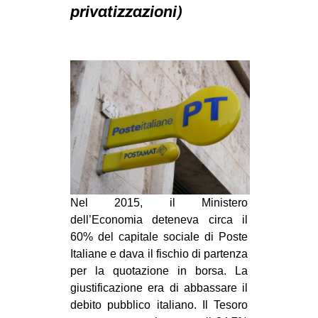
MILANO
privatizzazioni)
MOBILITAZIONI
SPAZI
SPORT POPOLARE
MOVIMENTI
AMBIENTE
ANTIFASCISMO
DIRITTO ALL’ABITARE
Nel 2015, il Ministero
GENERI
dell’Economia deteneva circa il
MIGRAZIONI
60% del capitale sociale di Poste
Italiane e dava il fischio di partenza
PRECARIATO
per la quotazione in borsa. La
REPRESSIONE
giustificazione era di abbassare il
STUDENTI
debito pubblico italiano. Il Tesoro