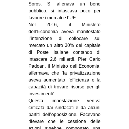
Soros. Si alienava un bene
EVENTI
pubblico, si intascava poco per
favorire i mercati e l’UE.
in
Nel 2016, il Ministero
dell’Economia aveva manifestato
Fb
l’intenzione di collocare sul
mercato un altro 30% del capitale
tw
di Poste Italiane contando di
intascare 2,6 miliardi. Pier Carlo
bsky
Padoan, il Ministro dell’Economia,
ms
affermava che ‘la privatizzazione
aveva aumentato l’efficienza e la
SEARCH
capacità di trovare risorse per gli
investimenti’.
Questa impostazione veniva
criticata dai sindacati e da alcuni
partiti dell’opposizione. Facevano
rilevare che le cessione delle
azioni avrebbe comportato una