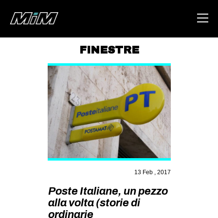
FINESTRE
HOME
ABOUT
AREA
DEGENERAZIONE
GAZA FREESTYLE
CSOA LAMBRETTA
MSM
13 Feb , 2017
STUDENTI TSUNAMI
Poste Italiane, un pezzo
alla volta (storie di
ZAM
ordinarie