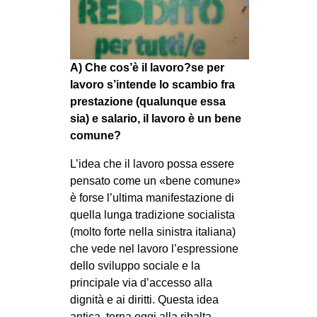
MILANO
MOBILITAZIONI
SPAZI
A) Che cos’è il lavoro?se per
SPORT POPOLARE
lavoro s’intende lo scambio fra
prestazione (qualunque essa
MOVIMENTI
sia) e salario, il lavoro è un bene
AMBIENTE
comune?
ANTIFASCISMO
L’idea che il lavoro possa essere
pensato come un «bene comune»
DIRITTO ALL’ABITARE
è forse l’ultima manifestazione di
GENERI
quella lunga tradizione socialista
MIGRAZIONI
(molto forte nella sinistra italiana)
che vede nel lavoro l’espressione
PRECARIATO
dello sviluppo sociale e la
REPRESSIONE
principale via d’accesso alla
dignità e ai diritti. Questa idea
STUDENTI
antica, torna oggi alla ribalta