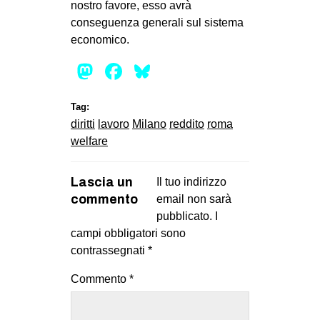
nostro favore, esso avrà
conseguenza generali sul sistema
economico.
Mastodon
Facebook
Bluesky
Tag:
diritti
lavoro
Milano
reddito
roma
welfare
Lascia un
Il tuo indirizzo
commento
email non sarà
pubblicato.
I
campi obbligatori sono
contrassegnati
*
Commento
*