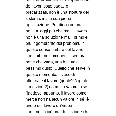
dei lavori sotto pagati e
EVENTI
precarizzati, non è una stortura del
in
sistema, ma la sua piena
applicazione. Per dirla con una
Fb
battuta, oggi più che mai, il lavoro
non è una soluzione ma il primo e
tw
più ingombrante dei problemi. In
questo senso parlare del lavoro
bsky
come «bene comune» ci sembra,
bene che vada, una battuta di
ms
pessimo gusto. Quello che serve in
questo momento, invece di
SEARCH
affermare il lavoro (quale? A quali
condizioni?) come un valore in sé
(laddove, appunto, il lavoro come
merce non ha alcun valore in sé) è
avere del lavoro un’«idea
comune»: cioè una definizione che