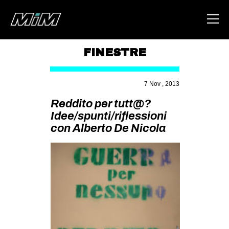
FINESTRE
HOME
7 Nov , 2013
ABOUT
Reddito per tutt@?
AREA
Idee/spunti/riflessioni
con Alberto De Nicola
DEGENERAZIONE
GAZA FREESTYLE
CSOA LAMBRETTA
MSM
STUDENTI TSUNAMI
ZAM