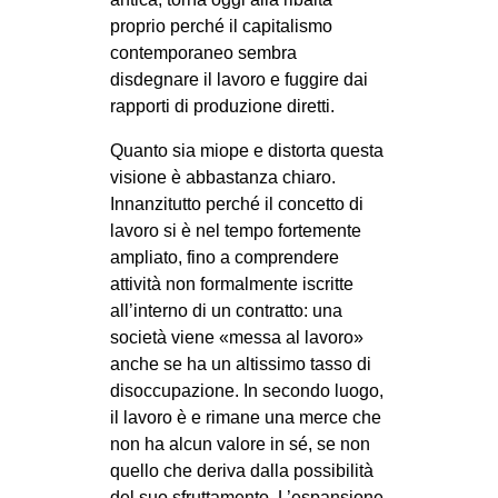
CULTURE
proprio perché il capitalismo
contemporaneo sembra
ARTE
disdegnare il lavoro e fuggire dai
CINEMA
rapporti di produzione diretti.
MANIFESTI
Quanto sia miope e distorta questa
MUSICA
visione è abbastanza chiaro.
Innanzitutto perché il concetto di
RECENSIONI
lavoro si è nel tempo fortemente
INTERNAZIONALE
ampliato, fino a comprendere
attività non formalmente iscritte
AFRICA
all’interno di un contratto: una
AMERICHE
società viene «messa al lavoro»
anche se ha un altissimo tasso di
ESTREMO ORIENTE
disoccupazione. In secondo luogo,
EUROPA
il lavoro è e rimane una merce che
non ha alcun valore in sé, se non
MEDIO ORIENTE
quello che deriva dalla possibilità
MONDO
del suo sfruttamento. L’espansione