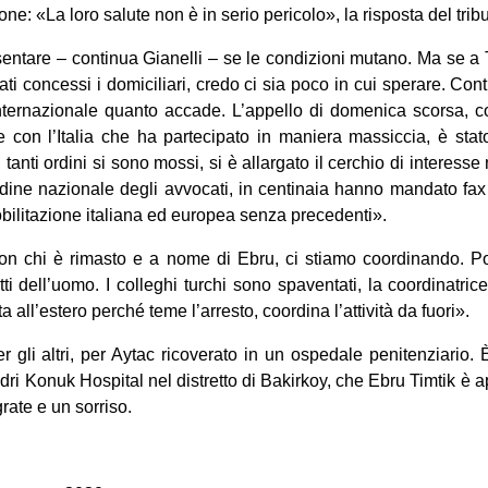
one: «La loro salute non è in serio pericolo», la risposta del tri
esentare – continua Gianelli – se le condizioni mutano. Ma se a 
tati concessi i domiciliari, credo ci sia poco in cui sperare. 
internazionale quanto accade. L’appello di domenica scorsa, co
e con l’Italia che ha partecipato in maniera massiccia, è stat
 tanti ordini si sono mossi, si è allargato il cerchio di interesse
rdine nazionale degli avvocati, in centinaia hanno mandato fax
bilitazione italiana ed europea senza precedenti».
con chi è rimasto e a nome di Ebru, ci stiamo coordinando. Po
ti dell’uomo. I colleghi turchi sono spaventati, la coordinatric
all’estero perché teme l’arresto, coordina l’attività da fuori».
 gli altri, per Aytac ricoverato in un ospedale penitenziario. È
dri Konuk Hospital nel distretto di Bakirkoy, che Ebru Timtik è ap
rate e un sorriso.