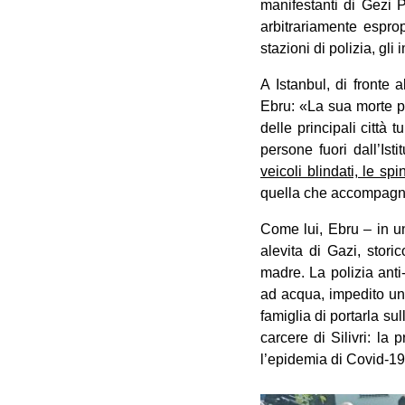
manifestanti di Gezi P
arbitrariamente esprop
stazioni di polizia, gli 
A Istanbul, di fronte 
Ebru: «La sua morte po
delle principali città
persone fuori dall’Ist
veicoli blindati, le sp
quella che accompagnò
Come lui, Ebru – in u
alevita di Gazi, stori
madre. La polizia anti
ad acqua, impedito una
famiglia di portarla su
carcere di Silivri: l
l’epidemia di Covid-19