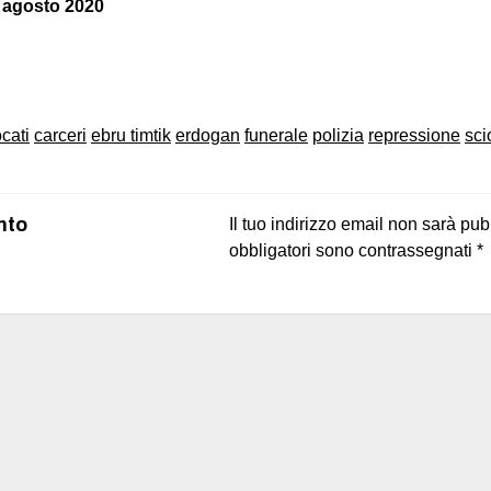
9 agosto 2020
on
book
uesky
cati
carceri
ebru timtik
erdogan
funerale
polizia
repressione
sci
nto
Il tuo indirizzo email non sarà pub
obbligatori sono contrassegnati
*