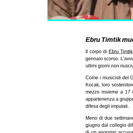
Ebru Timtik muor
Il corpo di
Ebru Timtik
gennaio scorso. L’avvoc
ultimi giorni non rius
Come i musicisti del
Kocak, loro sostenito
mezzo insieme a 17 co
appartenenza a gruppo t
difesa degli imputati.
Meno di due settimane 
giugno dal collegio di
di un anonimo accusat