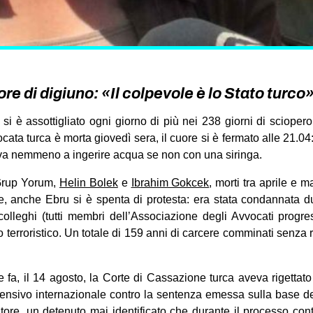
e di digiuno: «Il colpevole è lo Stato turco
si è assottigliato ogni giorno di più nei 238 giorni di sciopero 
ata turca è morta giovedì sera, il cuore si è fermato alle 21.04
civa nemmeno a ingerire acqua se non con una siringa.
 Grup Yorum,
Helin Bolek
e
Ibrahim Gokcek
, morti tra aprile e 
re, anche Ebru si è spenta di protesta: era stata condannata d
lleghi (tutti membri dell’Associazione degli Avvocati progress
erroristico. Un totale di 159 anni di carcere comminati senza risp
fa, il 14 agosto, la Corte di Cassazione turca aveva rigettato 
fensivo internazionale contro la sentenza emessa sulla base d
ore, un detenuto mai identificato che durante il processo con