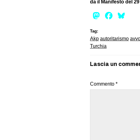
da il Manifesto del 2
Mastod
Face
Bl
Tag:
Akp
autoritarismo
avvo
Turchia
Lascia un comme
Commento
*