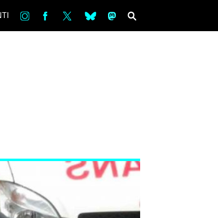
in
Fb
tw
bsky
ms
SEARCH
TI