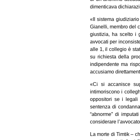
dimenticava dichiarazi
«Il sistema giudiziari
Gianelli, membro del co
giustizia, ha scelto i
avvocati per inconsis
alle 1, il collegio è s
su richiesta della pro
indipendente ma rispo
accusiamo direttamente
«Ci si accanisce sug
intimoriscono i colleghi
oppositori se i legal
sentenza di condanna: 
“abnorme” di imputati 
considerare l’avvocato
La morte di Timtik – ch