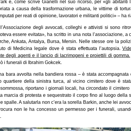
ark e, come scrive Gianelli nel suo ricorso, per «gli abitanti l
riata a causa della trasformazione urbana, le vittime di tortur
imputati per reati di opinione, lavoratori e militanti politici» – ha r
all’Associazione degli avvocati, colleghi e attivisti si sono ri
teva essere evitata», ha scritto in una nota l’associazione, a c
 turche, Ankata, Antalya, Bursa, Mersin. Nelle stesse ore la poli
ituto di Medicina legale dove è stata effettuata l’autopsia.
Vide
inte degli agenti e il lancio di lacrimogeni e proiettili di gomma.
 i funerali di Ibrahim Gokcek.
na bara avvolta nella bandiera rossa – è stata accompagnata d
co quartiere della sinistra turca, al vicino cimitero dove è sta
-sommossa, riportano i giornali locali, ha circondato il cimitero
 marcia di protesta e sequestrato il corpo fino al luogo della s
lle spalle. A salutarla non c’era la sorella Barkin, anche lei avv
a procura non le ha concesso un permesso per i funerali, usand
.