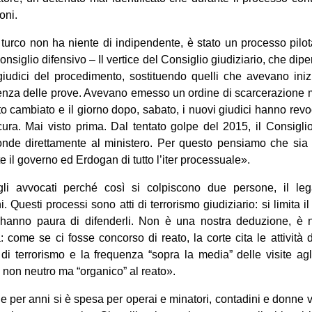
oni.
o turco non ha niente di indipendente, è stato un processo pilo
nsiglio difensivo – Il vertice del Consiglio giudiziario, che dip
 giudici del procedimento, sostituendo quelli che avevano iniz
tenza delle prove. Avevano emesso un ordine di scarcerazione m
tato cambiato e il giorno dopo, sabato, i nuovi giudici hanno revoc
cura. Mai visto prima. Dal tentato golpe del 2015, il Consigli
nde direttamente al ministero. Per questo pensiamo che sia 
 il governo ed Erdogan di tutto l’iter processuale».
li avvocati perché così si colpiscono due persone, il legal
. Questi processi sono atti di terrorismo giudiziario: si limita il 
i hanno paura di difenderli. Non è una nostra deduzione, è n
come se ci fosse concorso di reato, la corte cita le attività
di terrorismo e la frequenza “sopra la media” delle visite agl
 non neutro ma “organico” al reato».
e per anni si è spesa per operai e minatori, contadini e donne vi