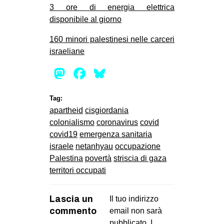
3 ore di energia elettrica
EVENTI
disponibile al giorno
in
160 minori palestinesi nelle carceri
israeliane
Fb
Mastodon
Facebook
Bluesky
tw
Tag:
bsky
apartheid
cisgiordania
colonialismo
coronavirus
covid
ms
covid19
emergenza sanitaria
israele
netanhyau
occupazione
SEARCH
Palestina
povertà
striscia di gaza
territori occupati
Lascia un
Il tuo indirizzo
commento
email non sarà
pubblicato.
I