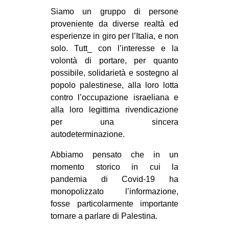
MILANO
Siamo un gruppo di persone
MOBILITAZIONI
proveniente da diverse realtà ed
esperienze in giro per l’Italia, e non
SPAZI
solo. Tutt_ con l’interesse e la
SPORT POPOLARE
volontà di portare, per quanto
possibile, solidarietà e sostegno al
MOVIMENTI
popolo palestinese, alla loro lotta
AMBIENTE
contro l’occupazione israeliana e
alla loro legittima rivendicazione
ANTIFASCISMO
per una sincera
DIRITTO ALL’ABITARE
autodeterminazione.
GENERI
Abbiamo pensato che in un
MIGRAZIONI
momento storico in cui la
pandemia di Covid-19 ha
PRECARIATO
monopolizzato l’informazione,
REPRESSIONE
fosse particolarmente importante
tornare a parlare di Palestina.
STUDENTI