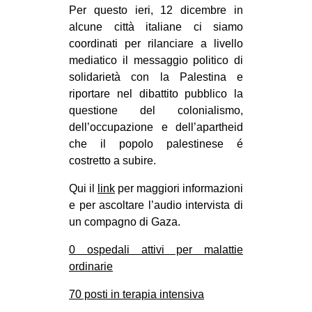
Per questo ieri, 12 dicembre in
CULTURE
alcune città italiane ci siamo
ARTE
coordinati per rilanciare a livello
mediatico il messaggio politico di
CINEMA
solidarietà con la Palestina e
MANIFESTI
riportare nel dibattito pubblico la
MUSICA
questione del colonialismo,
dell’occupazione e dell’apartheid
RECENSIONI
che il popolo palestinese é
INTERNAZIONALE
costretto a subire.
AFRICA
Qui il
link
per maggiori informazioni
e per ascoltare l’audio intervista di
AMERICHE
un compagno di Gaza.
ESTREMO ORIENTE
0 ospedali attivi per malattie
EUROPA
ordinarie
MEDIO ORIENTE
70 posti in terapia intensiva
MONDO