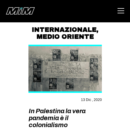
INTERNAZIONALE
,
MEDIO ORIENTE
HOME
ABOUT
AREA
DEGENERAZIONE
GAZA FREESTYLE
CSOA LAMBRETTA
13 Dic , 2020
MSM
In Palestina la vera
STUDENTI TSUNAMI
pandemia è il
ZAM
colonialismo