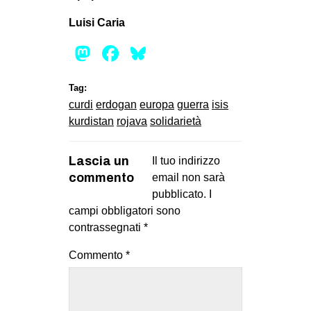
Luisi Caria
Mastodon
Facebook
Bluesky
Tag:
curdi
erdogan
europa
guerra
isis
kurdistan
rojava
solidarietà
Lascia un
Il tuo indirizzo
commento
email non sarà
pubblicato.
I
campi obbligatori sono
contrassegnati
*
Commento
*