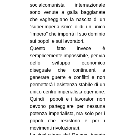
socialcomunista internazionale
CULTURE
sono venute a galla baggianate
ARTE
che vagheggiano la nascita di un
CINEMA
“superimperialismo” o di un unico
“impero” che imporrà il suo dominio
MANIFESTI
sui popoli e sui lavoratori.
MUSICA
Questo fatto invece è
semplicemente impossibile, per via
RECENSIONI
dello sviluppo economico
INTERNAZIONALE
diseguale che continuerà a
generare guerre e conflitti e non
AFRICA
permetterà l’esistenza stabile di un
AMERICHE
unico centro imperialista egemone.
Quindi i popoli e i lavoratori non
ESTREMO ORIENTE
devono parteggiare per nessuna
EUROPA
potenza imperialista, ma solo per i
popoli che resistono e per i
MEDIO ORIENTE
movimenti rivoluzionari.
MONDO