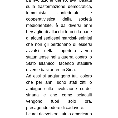
La rivoluzione del Rojava, basata
sulla trasformazione democratica,
EVENTI
femminista, confederale e
in
cooperativistica della società
mediorientale, è da diversi anni
Fb
bersaglio di attacchi feroci da parte
di alcuni sedicenti marxisti-leninisti
tw
che non gli perdonano di essersi
avvalsi della copertura aerea
bsky
statunitense nella guerra contro lo
Stato Islamico, facendo stabilire
ms
diverse basi aeree in Siria.
Ad essi si aggiungono tutti coloro
SEARCH
che per anni sono stati zitti o
ambigui sulla rivoluzione curdo-
siriana e che come sciacalli
vengono fuori solo ora,
presagendo odore di cadavere.
I curdi ricevettero l’aiuto americano