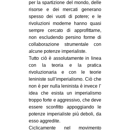
per la spartizione del mondo, delle
MILANO
risorse e dei mercati generano
MOBILITAZIONI
spesso dei vuoti di potere; e le
SPAZI
rivoluzioni moderne hanno quasi
sempre cercato di approfittarne,
SPORT POPOLARE
non escludendo persino forme di
collaborazione strumentale con
MOVIMENTI
alcune potenze imperialiste.
AMBIENTE
Tutto ciò è assolutamente in linea
ANTIFASCISMO
con la teoria e la pratica
rivoluzionaria e con le teorie
DIRITTO ALL’ABITARE
leniniste sull’imperialismo. Ciò che
GENERI
non è per nulla leninista è invece l’
idea che esista un imperialismo
MIGRAZIONI
troppo forte e aggressivo, che deve
PRECARIATO
essere sconfitto appoggiando le
potenze imperialiste più deboli, da
REPRESSIONE
esso aggredite.
STUDENTI
Ciclicamente nel movimento