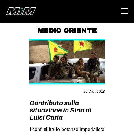
MEDIO ORIENTE
HOME
ABOUT
AREA
DEGENERAZIONE
GAZA FREESTYLE
29 Dic , 2018
CSOA LAMBRETTA
Contributo sulla
MSM
situazione in Siria di
STUDENTI TSUNAMI
Luisi Caria
ZAM
I conflitti fra le potenze imperialiste