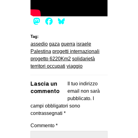
Mastodon
Facebook
Bluesky
Tag:
assedio
gaza
guerra
israele
Palestina
progetti internazionali
progetto 6220Km2
solidarietà
territori occupati
viaggio
Lascia un
Il tuo indirizzo
commento
email non sarà
pubblicato.
I
campi obbligatori sono
contrassegnati
*
Commento
*