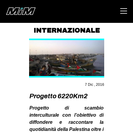
INTERNAZIONALE
HOME
ABOUT
AREA
DEGENERAZIONE
GAZA FREESTYLE
7 Dic , 2016
CSOA LAMBRETTA
Progetto 6220Km2
MSM
Progetto di scambio
STUDENTI TSUNAMI
interculturale con l’obiettivo di
diffondere e raccontare la
ZAM
quotidianità della Palestina oltre i