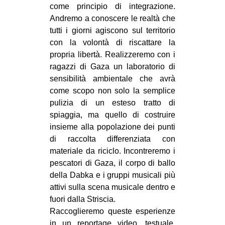
come principio di integrazione.
EVENTI
Andremo a conoscere le realtà che
tutti i giorni agiscono sul territorio
in
con la volontà di riscattare la
propria libertà. Realizzeremo con i
Fb
ragazzi di Gaza un laboratorio di
sensibilità ambientale che avrà
tw
come scopo non solo la semplice
pulizia di un esteso tratto di
bsky
spiaggia, ma quello di costruire
ms
insieme alla popolazione dei punti
di raccolta differenziata con
SEARCH
materiale da riciclo. Incontreremo i
pescatori di Gaza, il corpo di ballo
della Dabka e i gruppi musicali più
attivi sulla scena musicale dentro e
fuori dalla Striscia.
Raccoglieremo queste esperienze
in un reportage video, testuale,