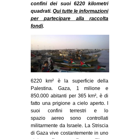
MILANO
confini dei suoi 6220 kilometri
quadrati.
Qui tutte le informazioni
MOBILITAZIONI
per partecipare alla raccolta
SPAZI
fondi
.
SPORT POPOLARE
MOVIMENTI
AMBIENTE
ANTIFASCISMO
DIRITTO ALL’ABITARE
6220 km² è la superficie della
Palestina. Gaza, 1 milione e
GENERI
850.000 abitanti per 365 km², è di
MIGRAZIONI
fatto una prigione a cielo aperto. I
suoi confini terrestri e lo
PRECARIATO
spazio aereo sono controllati
REPRESSIONE
militarmente da Israele. La Striscia
STUDENTI
di Gaza vive costantemente in uno