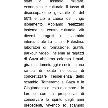
stato di assedio militare,
CULTURE
economico e culturale. Il tasso di
disoccupazione giovanile è del
ARTE
60% e ciò a causa del lungo
CINEMA
isolamento. Abbiamo realizzato
MANIFESTI
insieme al centro culturale Vik
diversi progetti di scambio
MUSICA
interculturale tra Italia e Palestina:
RECENSIONI
laboratori di formazione, graffiti,
parkour, video. Insieme ai ragazzi
INTERNAZIONALE
di Gaza abbiamo colorato i muri,
AFRICA
girato cortometraggi e costruito una
rampa di skate nell’ottica di
AMERICHE
concretizzare l’esperienza dello
ESTREMO ORIENTE
scambio. Torneremo a Gaza e in
Cisgiordania questo dicembre e lo
EUROPA
faremo con la prospettiva di
MEDIO ORIENTE
conservare lo spirito degli anni
MONDO
precedenti, vivendo lo scambio