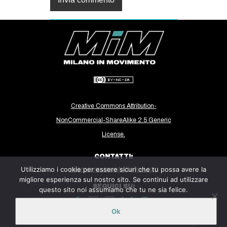
Creative Commons Attribution-
NonCommercial-ShareAlike 2.5 Generic
License.
CONTATTI:
Utilizziamo i cookie per essere sicuri che tu possa avere la
milanoinmovimento@gmail.com
migliore esperienza sul nostro sito. Se continui ad utilizzare
SEGUICI SU:
questo sito noi assumiamo che tu ne sia felice.
Ok
Sito ospitato sulla piattaforma
Midala