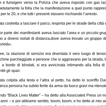
etre e fumogeni verso la Polizia che aveva risposto con gas lacr
etutamente la folla che la manifestazione a quel punto rappre
 per le 20, e che tutti i presenti stavano rischiando l’arresto.
tata costretta a lasciare il parco, respinta per le strade della citt
r parte dei manifestanti aveva lasciato l’area e un piccolo grup
io a diversi isolati di distanza,dove aveva trovato un gruppo d
prietà».
re, la stazione di servizio era diventata il vero luogo di tensi
hine parcheggiate e persone che si aggiravano per la strada, l
 a bordo di blindati, si era avvicinata intimando alla folla d
iti gli spari.
ata colpita alla testa e l’altra al petto, ha detto lo sceriffo 
terza persona ha subito ferite da arma da fuoco gravi ma ritenut
do “Black Lives Matter” – ha detto alla Associated Press un m
 anni – e poi abbiamo sentito, boom, boom, e ho detto al mio 