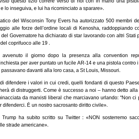
o visto questo tizio correre verso di noi con in mano una pist
 e lo inseguiva, e lui ha ricominciato a sparare».
atico del Wisconsin Tony Evers ha autorizzato 500 membri d
ggio alle forze dell’ordine locali di Kenosha, raddoppiando c
o del Governatore ha dichiarato di star lavorando con altri Stati p
 del coprifuoco alle 19 .
è avvenuto il giorno dopo la presenza alla convention rep
 inchiesta per aver puntato un fucile AR-14 e una pistola contro i 
 passavano davanti alla loro casa, a St Louis, Missouri.
 di difendere i valori in cui credi, quelli fondanti di questo Pae
herà di distruggerti. Come è successo a noi – hanno detto alla
minacciata da marxisti liberal che marciavano urlando: “Non ci
r difenderci. È un nostro sacrosanto diritto civile».
i Trump ha subito scritto su Twitter : «NON sosterremo sacc
elle strade americane».