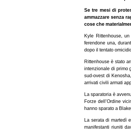
Se tre mesi di prote
ammazzare senza ragio
cose che materialmen
Kyle Rittenhouse, un 
ferendone una, durant
dopo il tentato omicidi
Rittenhouse è stato ar
intenzionale di primo 
sud-ovest di Kenosha, 
arrivati civili armati ap
La sparatoria è avvenut
Forze dell’Ordine vici
hanno sparato a Blake 
La serata di martedì e
manifestanti riuniti d