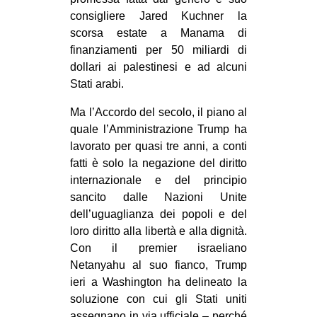
CULTURE
consigliere Jared Kuchner la
scorsa estate a Manama di
ARTE
finanziamenti per 50 miliardi di
CINEMA
dollari ai palestinesi e ad alcuni
Stati arabi.
MANIFESTI
MUSICA
Ma l’Accordo del secolo, il piano al
quale l’Amministrazione Trump ha
RECENSIONI
lavorato per quasi tre anni, a conti
INTERNAZIONALE
fatti è solo la negazione del diritto
internazionale e del principio
AFRICA
sancito dalle Nazioni Unite
AMERICHE
dell’uguaglianza dei popoli e del
loro diritto alla libertà e alla dignità.
ESTREMO ORIENTE
Con il premier israeliano
EUROPA
Netanyahu al suo fianco, Trump
ieri a Washington ha delineato la
MEDIO ORIENTE
soluzione con cui gli Stati uniti
MONDO
assegnano in via ufficiale – perché