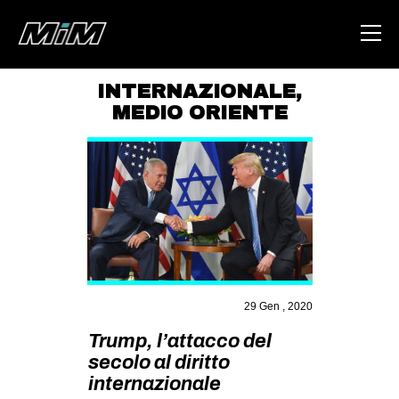
INTERNAZIONALE
,
MEDIO ORIENTE
HOME
ABOUT
AREA
DEGENERAZIONE
GAZA FREESTYLE
CSOA LAMBRETTA
29 Gen , 2020
MSM
Trump, l’attacco del
STUDENTI TSUNAMI
secolo al diritto
ZAM
internazionale