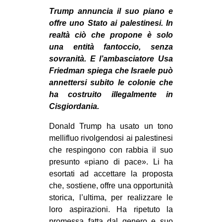
MILANO
Trump annuncia il suo piano e
MOBILITAZIONI
offre uno Stato ai palestinesi. In
realtà ciò che propone è solo
SPAZI
una entità fantoccio, senza
SPORT POPOLARE
sovranità. E l’ambasciatore Usa
Friedman spiega che Israele può
MOVIMENTI
annettersi subito le colonie che
AMBIENTE
ha costruito illegalmente in
Cisgiordania.
ANTIFASCISMO
Donald Trump ha usato un tono
DIRITTO ALL’ABITARE
mellifluo rivolgendosi ai palestinesi
GENERI
che respingono con rabbia il suo
MIGRAZIONI
presunto «piano di pace». Li ha
esortati ad accettare la proposta
PRECARIATO
che, sostiene, offre una opportunità
REPRESSIONE
storica, l’ultima, per realizzare le
loro aspirazioni. Ha ripetuto la
STUDENTI
promessa fatta dal genero e suo