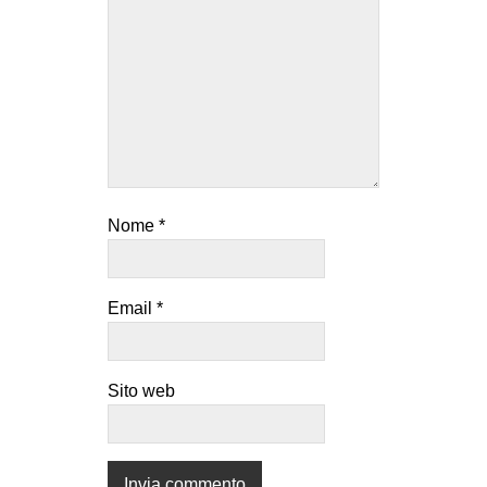
EVENTI
in
Fb
tw
bsky
Nome
*
ms
Email
*
SEARCH
Sito web