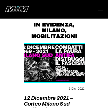
IN EVIDENZA
,
MILANO
,
HOME
MOBILITAZIONI
ABOUT
AREA
DEGENERAZIONE
GAZA FREESTYLE
CSOA LAMBRETTA
MSM
3 Dic , 2021
STUDENTI TSUNAMI
12 Dicembre 2021 –
ZAM
Corteo Milano Sud