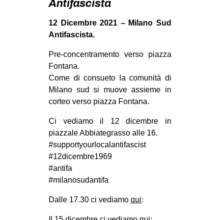
Antifascista
MILANO
MOBILITAZIONI
12 Dicembre 2021 – Milano Sud
Antifascista.
SPAZI
Pre-concentramento verso piazza
SPORT POPOLARE
Fontana.
MOVIMENTI
Come di consueto la comunità di
Milano sud si muove assieme in
AMBIENTE
corteo verso piazza Fontana.
ANTIFASCISMO
Ci vediamo il 12 dicembre in
DIRITTO ALL’ABITARE
piazzale Abbiategrasso alle 16.
GENERI
#supportyourlocalantifascist
#12dicembre1969
MIGRAZIONI
#antifa
PRECARIATO
#milanosudantifa
REPRESSIONE
Dalle 17.30 ci vediamo
qui
:
STUDENTI
Il 15 dicembre ci vediamo
qui
: