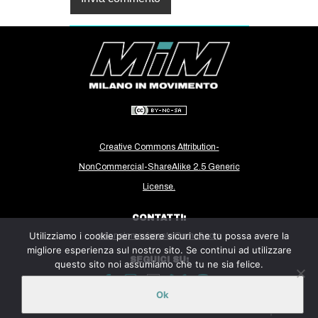
Creative Commons Attribution-
NonCommercial-ShareAlike 2.5 Generic
License.
CONTATTI:
Utilizziamo i cookie per essere sicuri che tu possa avere la
milanoinmovimento@gmail.com
migliore esperienza sul nostro sito. Se continui ad utilizzare
SEGUICI SU:
questo sito noi assumiamo che tu ne sia felice.
Ok
Sito ospitato sulla piattaforma
Midala