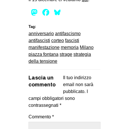
CULTURE
Mastodon
Facebook
Bluesky
ARTE
CINEMA
Tag:
anniversario
antifascismo
MANIFESTI
antifascisti
corteo
fascisti
MUSICA
manifestazione
memoria
Milano
piazza fontana
strage
strategia
RECENSIONI
della tensione
INTERNAZIONALE
AFRICA
Lascia un
Il tuo indirizzo
commento
email non sarà
AMERICHE
pubblicato.
I
ESTREMO ORIENTE
campi obbligatori sono
contrassegnati
*
EUROPA
MEDIO ORIENTE
Commento
*
MONDO