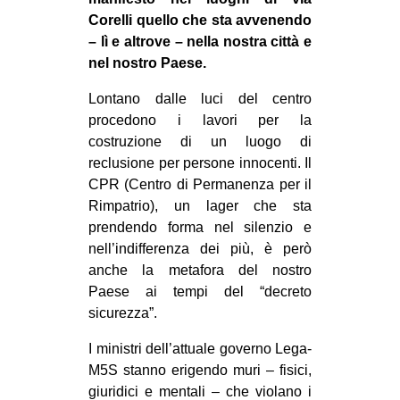
MILANO
Corelli quello che sta avvenendo
MOBILITAZIONI
– lì e altrove – nella nostra città e
nel nostro Paese.
SPAZI
Lontano dalle luci del centro
SPORT POPOLARE
procedono i lavori per la
MOVIMENTI
costruzione di un luogo di
reclusione per persone innocenti. Il
AMBIENTE
CPR (Centro di Permanenza per il
ANTIFASCISMO
Rimpatrio), un lager che sta
prendendo forma nel silenzio e
DIRITTO ALL’ABITARE
nell’indifferenza dei più, è però
GENERI
an
che la metafora del nostro
MIGRAZIONI
Paese ai tempi del “decreto
sicurezza”.
PRECARIATO
I ministri dell’attuale governo Lega-
REPRESSIONE
M5S stanno erigendo muri – fisici,
STUDENTI
giuridici e mentali – che violano i