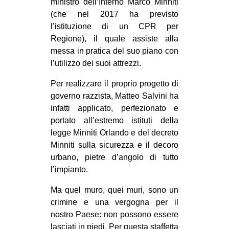
ministro dell’Interno Marco Minniti
EVENTI
(che nel 2017 ha previsto
l’istituzione di un CPR per
in
Regione), il quale assiste alla
messa in pratica del suo piano con
Fb
l’utilizzo dei suoi attrezzi.
tw
Per realizzare il proprio progetto di
governo razzista, Matteo Salvini ha
bsky
infatti applicato, perfezionato e
portato all’estremo istituti della
ms
legge Minniti Orlando e del decreto
Minniti sulla sicurezza e il decoro
SEARCH
urbano, pietre d’angolo di tutto
l’impianto.
Ma quel muro, quei muri, sono un
crimine e una vergogna per il
nostro Paese: non possono essere
lasciati in piedi. Per questa staffetta