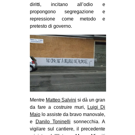
diritti, incitano all’odio e
CULTURE
propongono segregazione e
ARTE
repressione come metodo e
pretesto di governo.
CINEMA
MANIFESTI
MUSICA
RECENSIONI
INTERNAZIONALE
AFRICA
AMERICHE
Mentre
Matteo Salvini
si dà un gran
ESTREMO ORIENTE
da fare a costruire muri,
Luigi Di
EUROPA
Maio
lo assiste da bravo manovale,
MEDIO ORIENTE
e
Danilo Toninelli
sonnecchia. A
vigilare sul cantiere, il precedente
MONDO