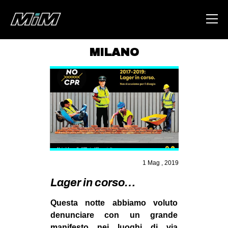
MILANO
HOME
ABOUT
AREA
DEGENERAZIONE
GAZA FREESTYLE
CSOA LAMBRETTA
1 Mag , 2019
MSM
Lager in corso…
STUDENTI TSUNAMI
Questa notte abbiamo voluto
ZAM
denunciare con un grande
manifesto nei luoghi di via