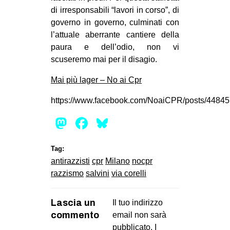
di irresponsabili “lavori in corso”, di
governo in governo, culminati con
l’attuale aberrante cantiere della
paura e dell’odio, non vi
scuseremo mai per il disagio.
Mai più lager – No ai Cpr
https://www.facebook.com/NoaiCPR/posts/4484
Mastodon
Facebook
Bluesky
Tag:
antirazzisti
cpr
Milano
nocpr
razzismo
salvini
via corelli
Lascia un
Il tuo indirizzo
commento
email non sarà
pubblicato.
I