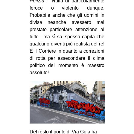
Polizia”.
Nulla di particolarmente
CULTURE
feroce o violento dunque.
Probabile anche che gli uomini in
ARTE
divisa neanche avessero mai
CINEMA
prestato particolare attenzione al
MANIFESTI
tutto…ma sì sa, spesso capita che
qualcuno diventi più realista del re!
MUSICA
E il Corriere in quanto a correzioni
RECENSIONI
di rotta per assecondare il clima
politico del momento è maestro
INTERNAZIONALE
assoluto!
AFRICA
AMERICHE
ESTREMO ORIENTE
EUROPA
MEDIO ORIENTE
MONDO
Del resto il ponte di Via Gola ha