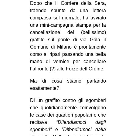
Dopo che il Corriere della Sera,
MILANO
traendo spunto da una lettera
MOBILITAZIONI
comparsa sul giornale, ha avviato
SPAZI
una mini-campagna stampa per la
cancellazione del (bellissimo)
SPORT POPOLARE
graffito sul ponte di via Gola il
MOVIMENTI
Comune di Milano è prontamente
corso ai ripari passando una bella
AMBIENTE
mano di vernice per cancellare
ANTIFASCISMO
l’affronto (?) alle Forze dell’Ordine.
DIRITTO ALL’ABITARE
Ma di cosa stiamo parlando
esattamente?
GENERI
MIGRAZIONI
Di un graffito contro gli sgomberi
che quotidianamente coinvolgono
PRECARIATO
le case dei quartieri popolari e che
REPRESSIONE
recitava
“Difendiamoci dagli
sgomberi”
e
“Difendiamoci dalla
STUDENTI