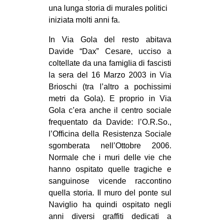
una lunga storia di murales politici
EVENTI
iniziata molti anni fa.
in
In Via Gola del resto abitava
Davide “Dax” Cesare, ucciso a
Fb
coltellate da una famiglia di fascisti
la sera del 16 Marzo 2003 in Via
tw
Brioschi (tra l’altro a pochissimi
metri da Gola). E proprio in Via
bsky
Gola c’era anche il centro sociale
frequentato da Davide: l’O.R.So.,
ms
l’Officina della Resistenza Sociale
SEARCH
sgomberata nell’Ottobre 2006.
Normale che i muri delle vie che
hanno ospitato quelle tragiche e
sanguinose vicende raccontino
quella storia. Il muro del ponte sul
Naviglio ha quindi ospitato negli
anni diversi graffiti dedicati a