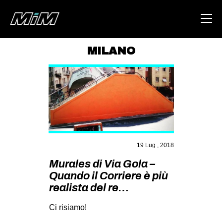
MILANO
HOME
ABOUT
AREA
DEGENERAZIONE
GAZA FREESTYLE
19 Lug , 2018
CSOA LAMBRETTA
Murales di Via Gola –
MSM
Quando il Corriere è più
realista del re…
STUDENTI TSUNAMI
Ci risiamo!
ZAM