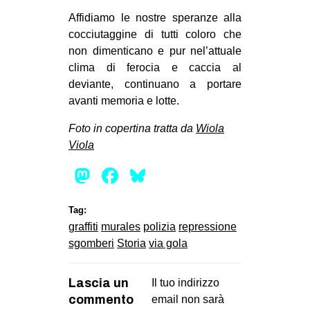
Affidiamo le nostre speranze alla
cocciutaggine di tutti coloro che
non dimenticano e pur nel’attuale
clima di ferocia e caccia al
deviante, continuano a portare
avanti memoria e lotte.
Foto in copertina tratta da
Wiola
Viola
Mastodon
Facebook
Bluesky
Tag:
graffiti
murales
polizia
repressione
sgomberi
Storia
via gola
Lascia un
Il tuo indirizzo
commento
email non sarà