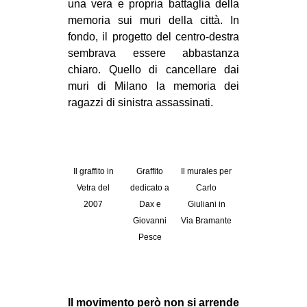
una vera e propria battaglia della
memoria sui muri della città. In
fondo, il progetto del centro-destra
sembrava essere abbastanza
chiaro. Quello di cancellare dai
muri di Milano la memoria dei
ragazzi di sinistra assassinati.
Il graffito in
Graffito
Il murales per
Vetra del
dedicato a
Carlo
2007
Dax e
Giuliani in
Giovanni
Via Bramante
Pesce
Il movimento però non si arrende