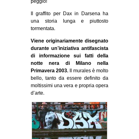
peggio!
EVENTI
Il graffito per Dax in Darsena ha
una storia lunga e piuttosto
in
tormentata.
Fb
Viene originariamente disegnato
durante un’iniziativa antifascista
tw
di informazione sui fatti della
notte nera di Milano nella
bsky
Primavera 2003.
Il murales è molto
ms
bello, tanto da essere definito da
moltissimi una vera e propria opera
SEARCH
d’arte.