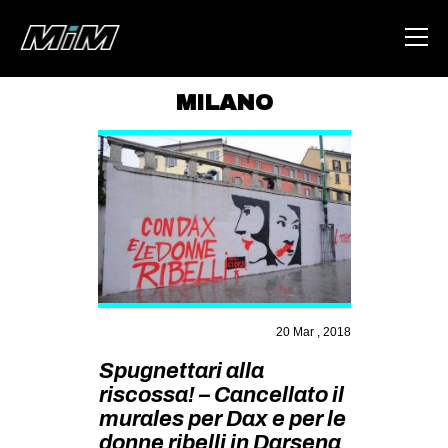
MILANO
HOME
ABOUT
AREA
DEGENERAZIONE
GAZA FREESTYLE
CSOA LAMBRETTA
20 Mar , 2018
MSM
Spugnettari alla
STUDENTI TSUNAMI
riscossa! – Cancellato il
murales per Dax e per le
ZAM
donne ribelli in Darsena