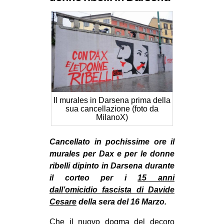
MILANO
MOBILITAZIONI
SPAZI
SPORT POPOLARE
MOVIMENTI
AMBIENTE
Il murales in Darsena prima della
sua cancellazione (foto da
ANTIFASCISMO
MilanoX)
DIRITTO ALL’ABITARE
Cancellato in pochissime ore il
GENERI
murales per Dax e per le donne
MIGRAZIONI
ribelli dipinto in Darsena durante
il corteo per i
15 anni
PRECARIATO
dall’omicidio fascista di Davide
REPRESSIONE
Cesare
della sera del 16 Marzo.
STUDENTI
Che il nuovo dogma del decoro