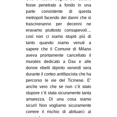
CULTURE
fosse penetrato a fondo in una
parte consistente di questa
ARTE
metropoli facendo dei danni che si
CINEMA
trascineranno per decenni ne
eravamo piuttosto consapevoli…
MANIFESTI
così non ci siamo stupiti più di
MUSICA
tanto quando siamo venuti a
sapere che il Comune di Milano
RECENSIONI
aveva prontamente cancellato il
INTERNAZIONALE
murales dedicato a Dax e alle
donne ribelli dipinto venerdì sera
AFRICA
durante il corteo antifascista che ha
AMERICHE
percorso le vie del Ticinese. E’
anche vero che se non c’è stato
ESTREMO ORIENTE
stupore c’è stata sicuramente tanta
EUROPA
amarezza. Di una cosa siamo
MEDIO ORIENTE
sicuri! Non vogliamo sicuramente
correre il rischio di abituarci al
MONDO