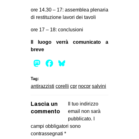
ore 14.30 – 17: assemblea plenaria
di restituzione lavori dei tavoli
ore 17 – 18: conclusioni
Il luogo verrà comunicato a
breve
Mastodon
Facebook
Bluesky
Tag:
antirazzisti
corelli
cpr
nocpr
salvini
Lascia un
Il tuo indirizzo
commento
email non sarà
pubblicato.
I
campi obbligatori sono
contrassegnati
*