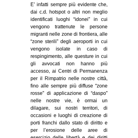
E’ infatti sempre più evidente che,
EVENTI
dai c.d. hotspot o altri non meglio
identificati luoghi “idonei” in cui
in
vengono trattenute le persone
migranti nelle zone di frontiera, alle
Fb
“zone sterili” degli aeroporti in cui
vengono isolate in caso di
tw
respingimento, alle questure in cui
bsky
gli avvocati non hanno più
accesso, ai Centri di Permanenza
ms
per il Rimpatrio nelle nostre città,
fino alle sempre più diffuse “zone
SEARCH
rosse” di applicazione di “daspo”
nelle nostre vie, è ormai un
dilagare, sui nostri territori, di
occasioni e luoghi di creazione di
porti franchi dallo stato di diritto e
per l’erosione delle aree di
esercizio delle libertà e dei diritti