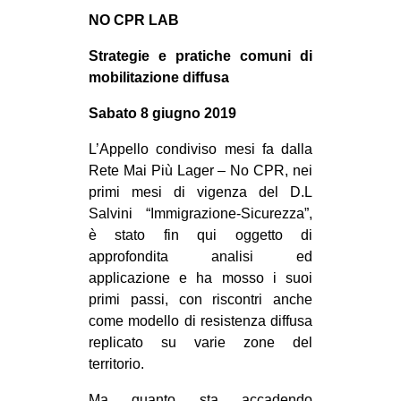
MILANO
NO CPR LAB
MOBILITAZIONI
Strategie e pratiche comuni di
SPAZI
mobilitazione diffusa
SPORT POPOLARE
Sabato 8 giugno 2019
MOVIMENTI
L’Appello condiviso mesi fa dalla
AMBIENTE
Rete Mai Più Lager – No CPR, nei
primi mesi di vigenza del D.L
ANTIFASCISMO
Salvini “Immigrazione-Sicurezza”,
DIRITTO ALL’ABITARE
è stato fin qui oggetto di
approfondita analisi ed
GENERI
applicazione e ha mosso i suoi
MIGRAZIONI
primi passi, con riscontri anche
come modello di resistenza diffusa
PRECARIATO
replicato su varie zone del
REPRESSIONE
territorio.
STUDENTI
Ma quanto sta accadendo