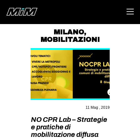
MILANO
,
MOBILITAZIONI
HOME
ABOUT
AREA
DEGENERAZIONE
GAZA FREESTYLE
CSOA LAMBRETTA
11 Mag , 2019
MSM
NO CPR Lab – Strategie
STUDENTI TSUNAMI
e pratiche di
ZAM
mobilitazione diffusa