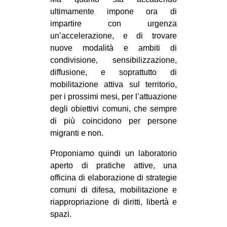
CULTURE
ultimamente impone ora di
impartire con urgenza
ARTE
un’accelerazione, e di trovare
CINEMA
nuove modalità e ambiti di
condivisione, sensibilizzazione,
MANIFESTI
diffusione, e soprattutto di
MUSICA
mobilitazione attiva sul territorio,
RECENSIONI
per i prossimi mesi, per l’attuazione
degli obiettivi comuni, che sempre
INTERNAZIONALE
di più coincidono per persone
migranti e non.
AFRICA
AMERICHE
Proponiamo quindi un laboratorio
aperto di pratiche attive, una
ESTREMO ORIENTE
officina di elaborazione di strategie
EUROPA
comuni di difesa, mobilitazione e
riappropriazione di diritti, libertà e
MEDIO ORIENTE
spazi.
MONDO