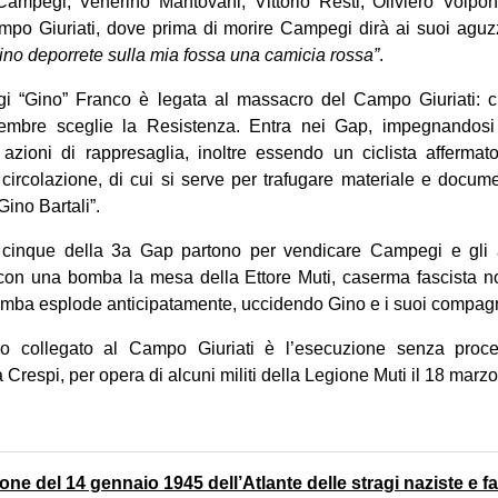
Campegi, Venerino Mantovani, Vittorio Resti, Oliviero Volp
mpo Giuriati, dove prima di morire Campegi dirà ai suoi aguz
no deporrete sulla mia fossa una camicia rossa”
.
gi “Gino” Franco è legata al massacro del Campo Giuriati: ci
ettembre sceglie la Resistenza. Entra nei Gap, impegnandos
 azioni di rappresaglia, inoltre essendo un ciclista afferma
circolazione, di cui si serve per trafugare materiale e docum
Gino Bartali”.
 cinque della 3a Gap partono per vendicare Campegi e gli al
e con una bomba la mesa della Ettore Muti, caserma fascista no
omba esplode anticipatamente, uccidendo Gino e i suoi compagn
dio collegato al Campo Giuriati è l’esecuzione senza proce
a Crespi, per opera di alcuni militi della Legione Muti il 18 marz
ne del 14 gennaio 1945 dell’Atlante delle stragi naziste e fas