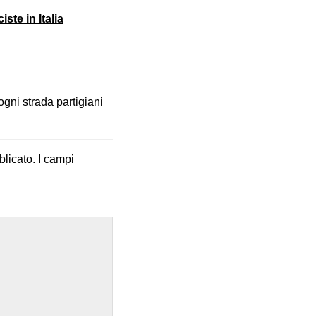
ste in Italia
 ogni strada
partigiani
blicato.
I campi