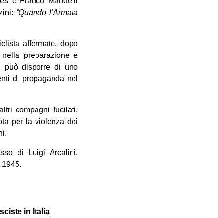
ones e Franco Mandelli
zini:
“Quando l’Armata
clista affermato, dopo
i nella preparazione e
to può disporre di uno
enti di propaganda nel
tri compagni fucilati.
ta per la violenza dei
i.
sso di Luigi Arcalini,
o 1945.
ciste in Italia