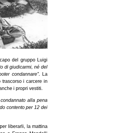
l capo del gruppo Luigi
to di giudicarmi, né del
 poter condannare”
. La
 trascorso i carcere in
nche i propri vestiti.
o condannato alla pena
ado contento per 12 dei
r liberarli, la mattina