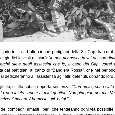
a sorte tocca ad altri cinque partigiani della 3a Gap, tra cui i
i giudici fascisti dichiarò:
“Io non riconosco in voi nessun dirit
perché siete degli assassini che io, il capo dei Gap, vorrei
 dai partigiani al canto di “Bandiera Rossa”, che nel periodo
si dedicheranno all’assistenza agli altri detenuti, donando loro a
ietto, scritto subito dopo la sentenza:
“Cari amici, sono stat
o, non fatelo sapere ai miei genitori. Non piangete per me. V
rivervi ancora. Abbraccio tutti. Luigi.”.
ei compagni rimasti liberi, che tenteranno ogni via possibile pe