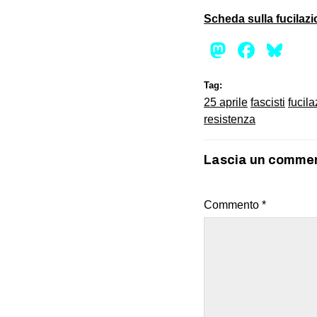
Scheda sulla fucilazio
Mastod
Face
Bl
Tag:
25 aprile
fascisti
fucil
resistenza
Lascia un comme
Commento
*