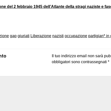
ne del 2 febbraio 1945 dell’Atlante della stragi naziste e fasci
on
book
uesky
azione
gap
giuriati
Liberazione
nazisti
occupazione
partigian* in
nto
Il tuo indirizzo email non sarà pub
obbligatori sono contrassegnati
*