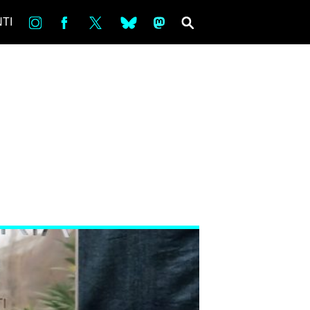
in
Fb
tw
bsky
ms
SEARCH
TI