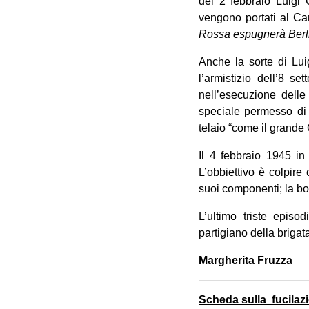
del 2 febbraio Luigi 
vengono portati al Ca
Rossa espugnerà Berli
Anche la sorte di Lui
l’armistizio dell’8 s
nell’esecuzione delle
speciale permesso di 
telaio “come il grande 
Il 4 febbraio 1945 in
L’obbiettivo è colpir
suoi componenti; la b
L’ultimo triste episo
partigiano della brigat
Margherita Fruzza
Scheda sulla fucilazio