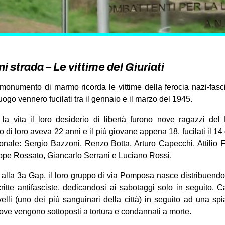
ni strada – Le vittime del Giuriati
onumento di marmo ricorda le vittime della ferocia nazi-fascis
luogo vennero fucilati tra il gennaio e il marzo del 1945.
la vita il loro desiderio di libertà furono nove ragazzi del
o di loro aveva 22 anni e il più giovane appena 18, fucilati il 1
ionale: Sergio Bazzoni, Renzo Botta, Arturo Capecchi, Attilio F
eppe Rossato, Giancarlo Serrani e Luciano Rossi.
ati alla 3a Gap, il loro gruppo di via Pomposa nasce distribuendo
critte antifasciste, dedicandosi ai sabotaggi solo in seguito. Ca
lli (uno dei più sanguinari della città) in seguito ad una spi
dove vengono sottoposti a tortura e condannati a morte.