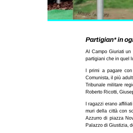
Partigian* in og
Al Campo Giuriati un m
partigiani che in quel 
I primi a pagare con 
Comunista, il più adult
Tribunale militare reg
Roberto Ricotti, Gius
I ragazzi erano affili
muri della città con s
Azzurro di piazza Nove
Palazzo di Giustizia, 