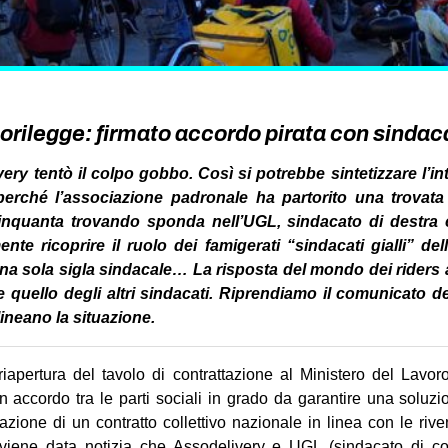
orilegge: firmato accordo pirata con sinda
very tentò il colpo gobbo. Così si potrebbe sintetizzare l’in
Sì perché l’associazione padronale ha partorito una trovat
Cinquanta trovando sponda nell’UGL, sindacato di destra 
nte ricoprire il ruolo dei famigerati “sindacati gialli” de
na sola sigla sindacale… La risposta del mondo dei riders a
quello degli altri sindacati. Riprendiamo il comunicato de
ineano la situazione.
iapertura del tavolo di contrattazione al Ministero del Lavo
un accordo tra le parti sociali in grado da garantire una soluzio
azione di un contratto collettivo nazionale in linea con le rive
i viene data notizia che Assodelivery e UGL (sindacato di c