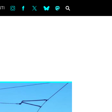
in
Fb
tw
bsky
ms
SEARCH
TI