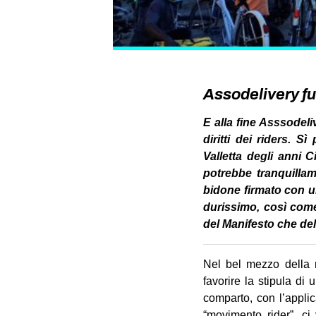
Assodelivery fu
E alla fine Asssodeli
diritti dei riders. 
Valletta degli anni 
potrebbe tranquillame
bidone firmato con u
durissimo, così come 
del Manifesto che del
Nel bel mezzo della r
favorire la stipula di 
comparto, con l’applic
“movimento rider”, c