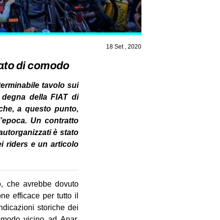
18 Set , 2020
cato di comodo
terminabile tavolo sui
a degna della FIAT di
che, a questo punto,
ll’epoca. Un contratto
utorganizzati è stato
i riders e un articolo
ro, che avrebbe dovuto
ne efficace per tutto il
ndicazioni storiche dei
omodo vicino ad Anar,