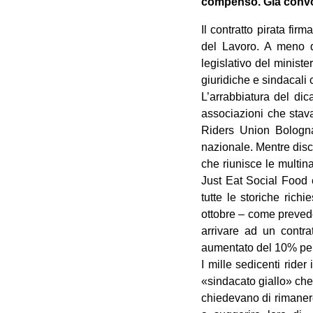
compenso. Già convoc
Il contratto pirata fir
del Lavoro. A meno di
legislativo del ministe
giuridiche e sindacali 
L’arrabbiatura del dic
associazioni che stava
Riders Union Bologna,
nazionale. Mentre discu
che riunisce le multin
Just Eat Social Food 
tutte le storiche rich
ottobre – come prevede
arrivare ad un contra
aumentato del 10% per 
I mille sedicenti rider
«sindacato giallo» che 
chiedevano di rimanere