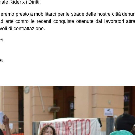
ale Rider x i Diritti.
neremo presto a mobilitarci per le strade delle nostre città denu
d arte contro le recenti conquiste ottenute dai lavoratori attr
avoli di contrattazione.
*!
na