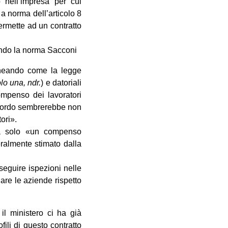
 nell’impresa per cui
a norma dell’articolo 8
rmette ad un contratto
tando la norma Sacconi
olineando come la legge
lo una, ndr.
) e datoriali
ompenso dei lavoratori
accordo sembrerebbe non
ori».
ma solo «un compenso
ralmente stimato dalla
seguire ispezioni nelle
dare le aziende rispetto
il ministero ci ha già
fili di questo contratto