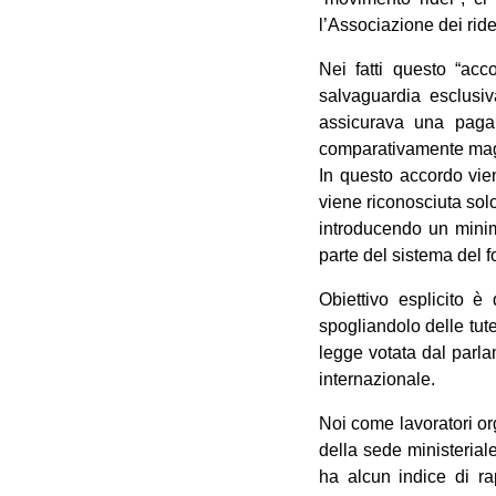
l’Associazione dei ride
Nei fatti questo “acc
salvaguardia esclusiva
assicurava una paga o
comparativamente magg
In questo accordo vien
viene riconosciuta sol
introducendo un minim
parte del sistema del f
Obiettivo esplicito è
spogliandolo delle tut
legge votata dal parl
internazionale.
Noi come lavoratori org
della sede ministerial
ha alcun indice di ra