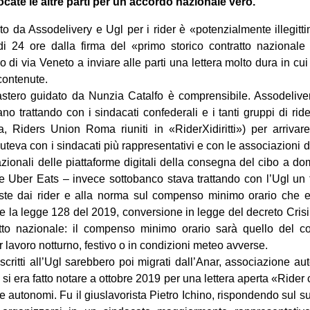
ate le altre parti per un accordo nazionale vero.
mato da Assodelivery e Ugl per i rider è «potenzialmente illegit
 24 ore dalla firma del «primo storico contratto nazionale pe
ro di via Veneto a inviare alle parti una lettera molto dura in cui 
contenute.
astero guidato da Nunzia Catalfo è comprensibile. Assodeliver
no trattando con i sindacati confederali e i tanti gruppi di rid
 Riders Union Roma riuniti in «RiderXidiritti») per arrivar
teva con i sindacati più rappresentativi e con le associazioni d
azionali delle piattaforme digitali della consegna del cibo a do
e Uber Eats – invece sottobanco stava trattando con l’Ugl un t
ieste dai rider e alla norma sul compenso minimo orario che e
 la legge 128 del 2019, conversione in legge del decreto Crisi 
tto nazionale: il compenso minimo orario sarà quello del cont
lavoro notturno, festivo o in condizioni meteo avverse.
 iscritti all’Ugl sarebbero poi migrati dall’Anar, associazione au
si era fatto notare a ottobre 2019 per una lettera aperta «Rider c
 autonomi. Fu il giuslavorista Pietro Ichino, rispondendo sul suo