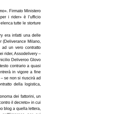
timo». Firmato Ministero
r i rider» è l’ufficio
elenca tutte le storture
y era infatti una delle
er (Deliverance Milano,
e ad un vero contratto
ei rider, Assodelivery –
micilio Deliveroo Glovo
esto contrario a quasi
ntrerà in vigore a fine
– se non si riuscirà ad
ratto della logistica,
tonoma dei fattorini, un
ontro il decreto» in cui
 blog a quella lettera,