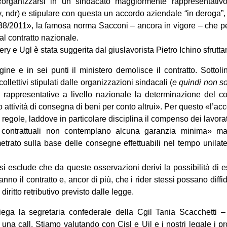
«organizzarsi in un sindacato maggiormente rappresentativo
, ndr) e stipulare con questa un accordo aziendale “in deroga”, 
138/2011», la famosa norma Sacconi – ancora in vigore – che pe
al contratto nazionale.
ry e Ugl è stata suggerita dal giuslavorista Pietro Ichino sfrut
agine e in sei punti il ministero demolisce il contratto. Sott
ollettivi stipulati dalle organizzazioni sindacali (
e quindi non so
rappresentative a livello nazionale la determinazione del c
attività di consegna di beni per conto altrui». Per questo «l’
regole, laddove in particolare disciplina il compenso dei lavorat
ni contrattuali non contemplano alcuna garanzia minima» 
trato sulla base delle consegne effettuabili nel tempo unilate
si esclude che da queste osservazioni derivi la possibilità di e
no il contratto e, ancor di più, che i rider stessi possano diffi
diritto retributivo previsto dalle legge.
iega la segretaria confederale della Cgil Tania Scacchetti – 
na call. Stiamo valutando con Cisl e Uil e i nostri legale i pro