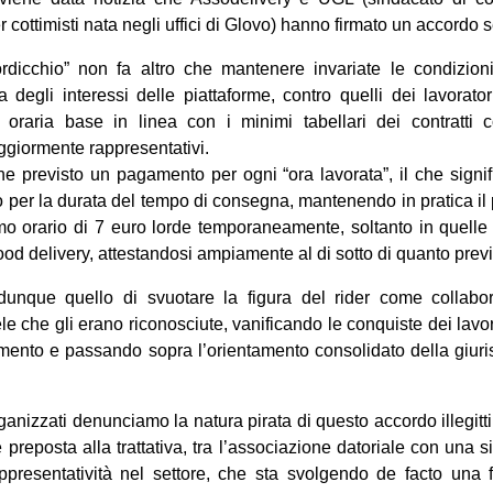
r cottimisti nata negli uffici di Glovo) hanno firmato un accordo s
ordicchio” non fa altro che mantenere invariate le condizioni 
 degli interessi delle piattaforme, contro quelli dei lavorat
raria base in linea con i minimi tabellari dei contratti coll
iormente rappresentativi.
e previsto un pagamento per ogni “ora lavorata”, il che signif
o per la durata del tempo di consegna, mantenendo in pratica i
o orario di 7 euro lorde temporaneamente, soltanto in quelle c
ood delivery, attestandosi ampiamente al di sotto di quanto previ
 dunque quello di svuotare la figura del rider come collabor
ele che gli erano riconosciute, vanificando le conquiste dei lavo
amento e passando sopra l’orientamento consolidato della giur
anizzati denunciamo la natura pirata di questo accordo illegittim
e preposta alla trattativa, tra l’associazione datoriale con una 
ppresentatività nel settore, che sta svolgendo de facto una 