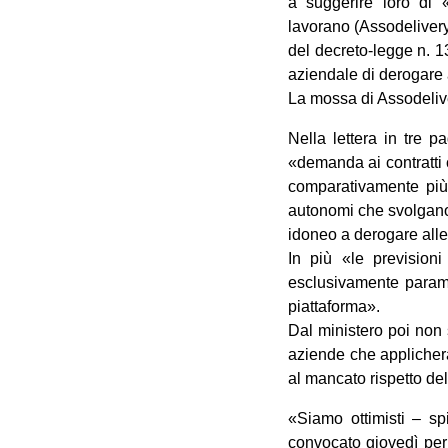
a suggerire loro di 
lavorano (Assodelivery
del decreto-legge n. 
aziendale di derogare 
La mossa di Assodelive
Nella lettera in tre p
«demanda ai contratti c
comparativamente più 
autonomi che svolgano 
idoneo a derogare alle 
In più «le previsio
esclusivamente parame
piattaforma».
Dal ministero poi non 
aziende che applicheran
al mancato rispetto del 
«Siamo ottimisti – sp
convocato giovedì per u