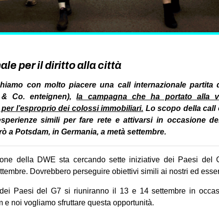
le per il diritto alla città
hiamo con molto piacere una call internazionale partita 
& Co. enteignen),
la campagna che ha portato alla vi
per l’esproprio dei colossi immobiliari.
Lo scopo della call è
sperienze simili per fare rete e attivarsi in occasione de
terrò a Potsdam, in Germania, a metà settembre.
ione della DWE sta cercando sette iniziative dei Paesi del
embre. Dovrebbero perseguire obiettivi simili ai nostri ed esser
ia dei Paesi del G7 si riuniranno il 13 e 14 settembre in occ
m e noi vogliamo sfruttare questa opportunità.