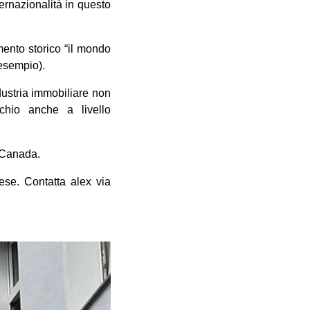
ternazionalità in questo
mento storico “il mondo
 esempio).
dustria immobiliare non
hio anche a livello
e Canada.
ese. Contatta alex via