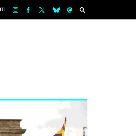
in
Fb
tw
bsky
ms
SEARCH
TI