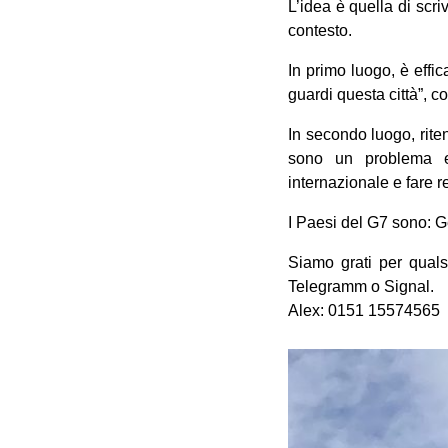
L’idea è quella di scri
contesto.
In primo luogo, è effi
guardi questa città”, 
In secondo luogo, rite
sono un problema e
internazionale e fare 
I Paesi del G7 sono: G
Siamo grati per quals
Telegramm o Signal.
Alex: 0151 15574565