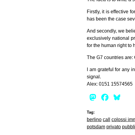
Firstly, it is effective 
has been the case sever
And secondly, we believ
exclusively national 
for the human right to 
The G7 countries are: 
I am grateful for any
signal.
Alex: 0151 15574565
Mastod
Face
Bl
Tag:
berlino
call
colossi imm
potsdam
privato
pubbl