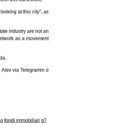
 looking at this city”, as
tate industry are not an
 network as a movement
da.
o Alex via Telegramm o
io
fondi immobiliari
g7