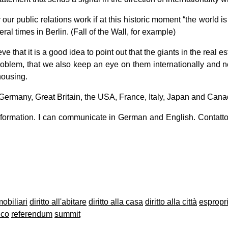
for our public relations work if at this historic moment “the world is
al times in Berlin. (Fall of the Wall, for example)
e that it is a good idea to point out that the giants in the real es
problem, that we also keep an eye on them internationally and
housing.
Germany, Great Britain, the USA, France, Italy, Japan and Cana
 information. I can communicate in German and English. Contatt
on
book
uesky
obiliari
diritto all'abitare
diritto alla casa
diritto alla città
espropr
ico
referendum
summit