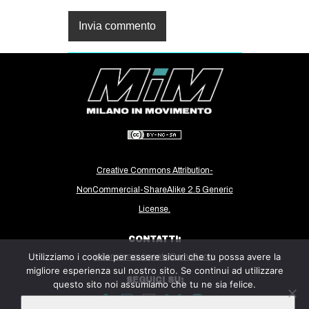
Creative Commons Attribution-
NonCommercial-ShareAlike 2.5 Generic
License.
CONTATTI:
Utilizziamo i cookie per essere sicuri che tu possa avere la
milanoinmovimento@gmail.com
migliore esperienza sul nostro sito. Se continui ad utilizzare
SEGUICI SU:
questo sito noi assumiamo che tu ne sia felice.