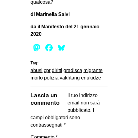
qualcosa?
di Marinella Salvi
da il Manifesto del 21 gennaio
2020
Mastodon
Facebook
Bluesky
Tag:
abusi
cpr
diritti
gradisca
migrante
morto
polizia
vakhtang enukidze
Lascia un
Il tuo indirizzo
commento
email non sarà
pubblicato.
I
campi obbligatori sono
contrassegnati
*
Commento
*