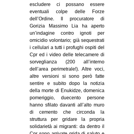
escludere ci possano essere
EVENTI
eventuali colpe delle Forze
dell’Ordine. Il procuratore di
in
Gorizia Massimo Lia ha aperto
un’indagine contro ignoti per
Fb
omicidio volontario; già sequestrati
i cellulari a tutti i profughi ospiti del
tw
Cpr ed i video delle telecamere di
bsky
sorveglianza (200 all’interno
dell’area perimetrale!). Altre voci,
ms
altre versioni si sono però fatte
sentire e subito dopo la notizia
SEARCH
della morte di Enukidze, domenica
pomeriggio, duecento persone
hanno sfilato davanti all’alto muro
di cemento che circonda la
struttura per gridare la propria
solidarietà ai migranti: da dentro il
Cpr sono arrivate grida di saluto e