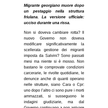
MILANO
Migrante georgiano muore dopo
MOBILITAZIONI
un pestaggio nella struttura
friulana. La versione ufficiale:
SPAZI
ucciso durante una rissa.
SPORT POPOLARE
Non si doveva cambiare rotta? Il
MOVIMENTI
nuovo Governo non doveva
modificare significativamente la
AMBIENTE
scellerata gestione dei migranti
ANTIFASCISMO
imposta da Salvini? Sono passati
mesi ma niente si è mosso. Non
DIRITTO ALL’ABITARE
bastano le comprovate condizioni
GENERI
carcerarie, le rivolte quotidiane, le
MIGRAZIONI
denunce anche di quanti operano
nelle strutture, siano Cara o Cpr:
PRECARIATO
uno dopo l’altro ci sono pure i morti
REPRESSIONE
ammazzati, si susseguono le
indagini giudiziarie, ma dal
STUDENTI
Governo continuano a non arrivare