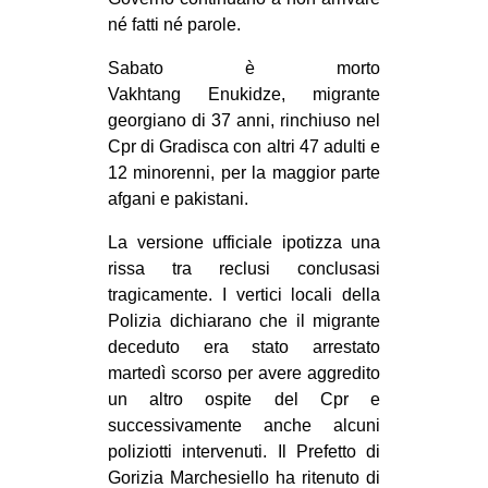
CULTURE
né fatti né parole.
ARTE
Sabato è morto
Vakhtang Enukidze, migrante
CINEMA
georgiano di 37 anni, rinchiuso nel
MANIFESTI
Cpr di Gradisca con altri 47 adulti e
MUSICA
12 minorenni, per la maggior parte
afgani e pakistani.
RECENSIONI
La versione ufficiale ipotizza una
INTERNAZIONALE
rissa tra reclusi conclusasi
AFRICA
tragicamente. I vertici locali della
Polizia dichiarano che il migrante
AMERICHE
deceduto era stato arrestato
ESTREMO ORIENTE
martedì scorso per avere aggredito
un altro ospite del Cpr e
EUROPA
successivamente anche alcuni
MEDIO ORIENTE
poliziotti intervenuti. Il Prefetto di
MONDO
Gorizia Marchesiello ha ritenuto di