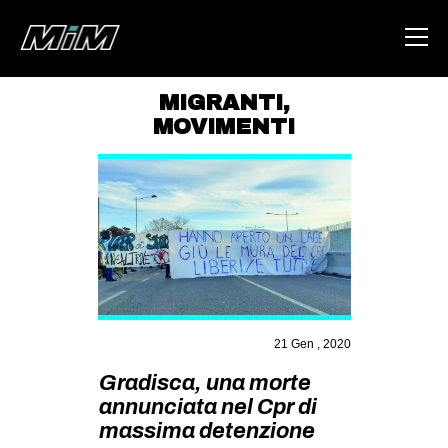
MIGRANTI
,
MOVIMENTI
HOME
ABOUT
AREA
DEGENERAZIONE
GAZA FREESTYLE
CSOA LAMBRETTA
21 Gen , 2020
MSM
Gradisca, una morte
STUDENTI TSUNAMI
annunciata nel Cpr di
ZAM
massima detenzione