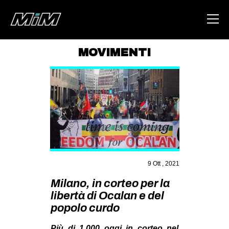
MOVIMENTI
HOME
ABOUT
AREA
DEGENERAZIONE
GAZA FREESTYLE
CSOA LAMBRETTA
9 Ott , 2021
MSM
Milano, in corteo per la
libertà di Ocalan e del
STUDENTI TSUNAMI
popolo curdo
ZAM
Più di 1.000 oggi in corteo nel