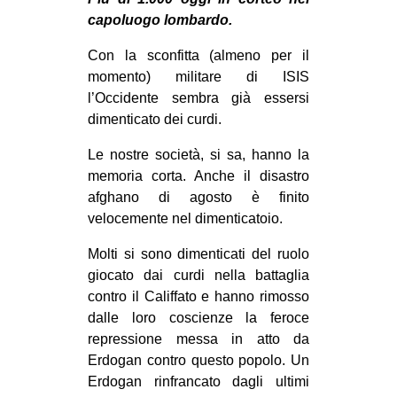
MILANO
capoluogo lombardo.
MOBILITAZIONI
Con la sconfitta (almeno per il
SPAZI
momento) militare di ISIS
l’Occidente sembra già essersi
SPORT POPOLARE
dimenticato dei curdi.
MOVIMENTI
Le nostre società, si sa, hanno la
AMBIENTE
memoria corta. Anche il disastro
afghano di agosto è finito
ANTIFASCISMO
velocemente nel dimenticatoio.
DIRITTO ALL’ABITARE
Molti si sono dimenticati del ruolo
GENERI
giocato dai curdi nella battaglia
MIGRAZIONI
contro il Califfato e hanno rimosso
dalle loro coscienze la feroce
PRECARIATO
repressione messa in atto da
REPRESSIONE
Erdogan contro questo popolo. Un
STUDENTI
Erdogan rinfrancato dagli ultimi