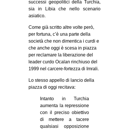
successi geopolitici della Turchia,
CULTURE
sia in Libia che nello scenario
ARTE
asiatico.
CINEMA
Come già scritto altre volte però,
per fortuna, c’è una parte della
MANIFESTI
società che non dimentica i curdi e
MUSICA
che anche oggi è scesa in piazza
RECENSIONI
per reclamare la liberazione del
leader curdo Ocalan rinchiuso del
INTERNAZIONALE
1999 nel carcere-fortezza di Imrali.
AFRICA
Lo stesso appello di lancio della
AMERICHE
piazza di oggi recitava:
ESTREMO ORIENTE
Intanto in Turchia
aumenta la repressione
EUROPA
con il preciso obiettivo
MEDIO ORIENTE
di mettere a tacere
MONDO
qualsiasi opposizione