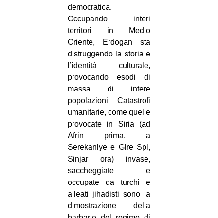
democratica.
EVENTI
Occupando interi
territori in Medio
in
Oriente, Erdogan sta
distruggendo la storia e
Fb
l’identità culturale,
provocando esodi di
tw
massa di intere
bsky
popolazioni. Catastrofi
umanitarie, come quelle
ms
provocate in Siria (ad
Afrin prima, a
SEARCH
Serekaniye e Gire Spi,
Sinjar ora) invase,
saccheggiate e
occupate da turchi e
alleati jihadisti sono la
dimostrazione della
barbarie del regime di