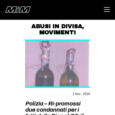
ABUSI IN DIVISA
,
MOVIMENTI
HOME
ABOUT
AREA
DEGENERAZIONE
GAZA FREESTYLE
CSOA LAMBRETTA
MSM
1 Nov , 2020
STUDENTI TSUNAMI
Polizia – Ri-promossi
ZAM
due condannati per i