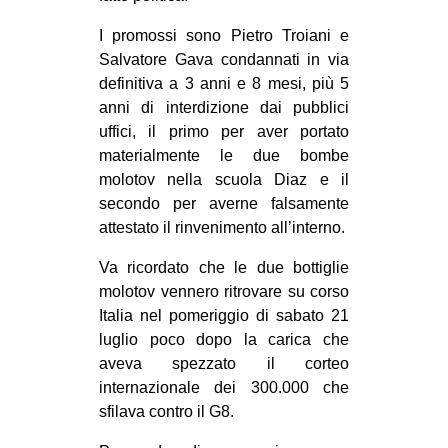
CULTURE
I promossi sono Pietro Troiani e
ARTE
Salvatore Gava condannati in via
definitiva a 3 anni e 8 mesi, più 5
CINEMA
anni di interdizione dai pubblici
MANIFESTI
uffici, il primo per aver portato
materialmente le due bombe
MUSICA
molotov nella scuola Diaz e il
RECENSIONI
secondo per averne falsamente
attestato il rinvenimento all’interno.
INTERNAZIONALE
AFRICA
Va ricordato che le due bottiglie
molotov vennero ritrovare su corso
AMERICHE
Italia nel pomeriggio di sabato 21
ESTREMO ORIENTE
luglio poco dopo la carica che
aveva spezzato il corteo
EUROPA
internazionale dei 300.000 che
MEDIO ORIENTE
sfilava contro il G8.
MONDO