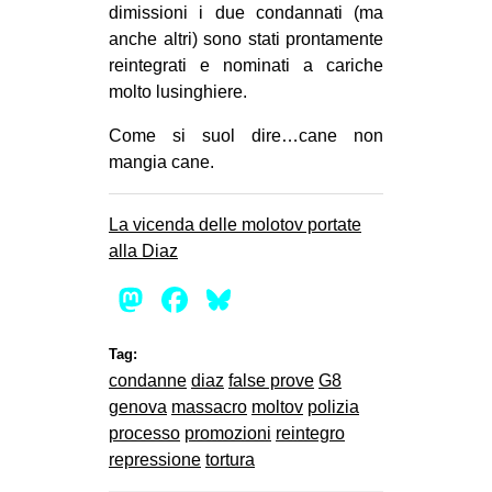
dimissioni i due condannati (ma
anche altri) sono stati prontamente
reintegrati e nominati a cariche
molto lusinghiere.
Come si suol dire…cane non
mangia cane.
La vicenda delle molotov portate
alla Diaz
Mastodon
Facebook
Bluesky
Tag:
condanne
diaz
false prove
G8
genova
massacro
moltov
polizia
processo
promozioni
reintegro
repressione
tortura