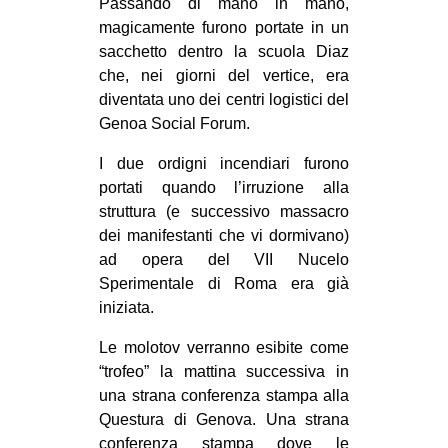
Passando di mano in mano,
EVENTI
magicamente furono portate in un
sacchetto dentro la scuola Diaz
in
che, nei giorni del vertice, era
diventata uno dei centri logistici del
Fb
Genoa Social Forum.
tw
I due ordigni incendiari furono
portati quando l’irruzione alla
bsky
struttura (e successivo massacro
dei manifestanti che vi dormivano)
ms
ad opera del VII Nucelo
Sperimentale di Roma era già
SEARCH
iniziata.
Le molotov verranno esibite come
“trofeo” la mattina successiva in
una strana conferenza stampa alla
Questura di Genova. Una strana
conferenza stampa dove le