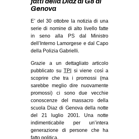
fatti della Diaz al G8 di
MILANO
Genova
MOBILITAZIONI
E’ del 30 ottobre la notizia di una
SPAZI
serie di nomine di alto livello fatte
SPORT POPOLARE
in seno alla PS dal Ministro
dell’Interno Lamorgese e dal Capo
MOVIMENTI
della Polizia Gabrielli.
AMBIENTE
Grazie a un dettagliato articolo
ANTIFASCISMO
pubblicato su
TPI
si viene così a
scoprire che tra i promossi (ma
DIRITTO ALL’ABITARE
sarebbe meglio dire nuovamente
GENERI
promossi) ci sono due vecchie
conoscenze del massacro della
MIGRAZIONI
scuola Diaz di Genova della notte
PRECARIATO
del 21 luglio 2001. Una notte
REPRESSIONE
indimenticabile per un’intera
generazione di persone che ha
STUDENTI
fatto politica.