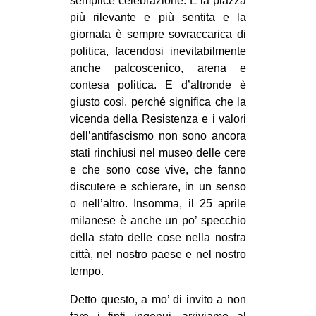
semplice celebrazione. È la piazza
MILANO
più rilevante e più sentita e la
MOBILITAZIONI
giornata è sempre sovraccarica di
politica, facendosi inevitabilmente
SPAZI
anche palcoscenico, arena e
SPORT POPOLARE
contesa politica. E d’altronde è
giusto così, perché significa che la
MOVIMENTI
vicenda della Resistenza e i valori
AMBIENTE
dell’antifascismo non sono ancora
stati rinchiusi nel museo delle cere
ANTIFASCISMO
e che sono cose vive, che fanno
DIRITTO ALL’ABITARE
discutere e schierare, in un senso
o nell’altro. Insomma, il 25 aprile
GENERI
milanese è anche un po’ specchio
MIGRAZIONI
della stato delle cose nella nostra
PRECARIATO
città, nel nostro paese e nel nostro
tempo.
REPRESSIONE
Detto questo, a mo’ di invito a non
STUDENTI