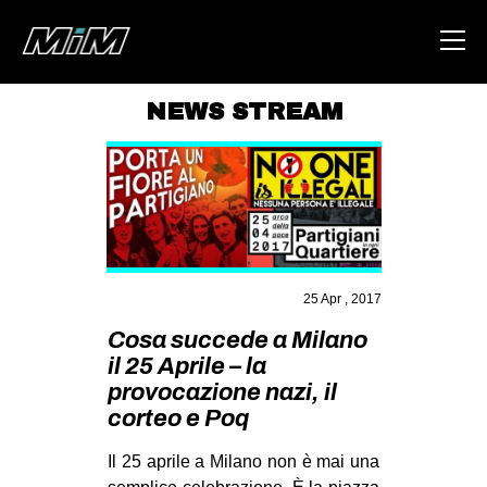
NEWS STREAM
HOME
ABOUT
AREA
DEGENERAZIONE
25 Apr , 2017
GAZA FREESTYLE
Cosa succede a Milano
CSOA LAMBRETTA
il 25 Aprile – la
MSM
provocazione nazi, il
corteo e Poq
STUDENTI TSUNAMI
ZAM
Il 25 aprile a Milano non è mai una