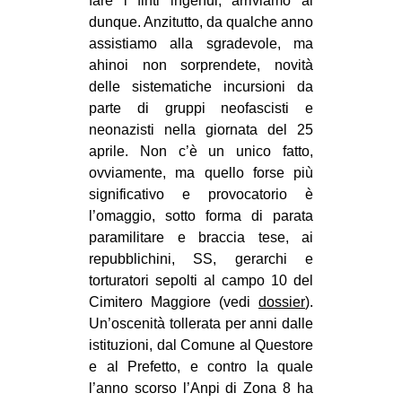
fare i finti ingenui, arriviamo al
CULTURE
dunque. Anzitutto, da qualche anno
assistiamo alla sgradevole, ma
ARTE
ahinoi non sorprendete, novità
CINEMA
delle sistematiche incursioni da
parte di gruppi neofascisti e
MANIFESTI
neonazisti nella giornata del 25
MUSICA
aprile. Non c’è un unico fatto,
RECENSIONI
ovviamente, ma quello forse più
significativo e provocatorio è
INTERNAZIONALE
l’omaggio, sotto forma di parata
paramilitare e braccia tese, ai
AFRICA
repubblichini, SS, gerarchi e
AMERICHE
torturatori sepolti al campo 10 del
ESTREMO ORIENTE
Cimitero Maggiore (vedi
dossier
).
Un’oscenità tollerata per anni dalle
EUROPA
istituzioni, dal Comune al Questore
MEDIO ORIENTE
e al Prefetto, e contro la quale
l’anno scorso l’Anpi di Zona 8 ha
MONDO