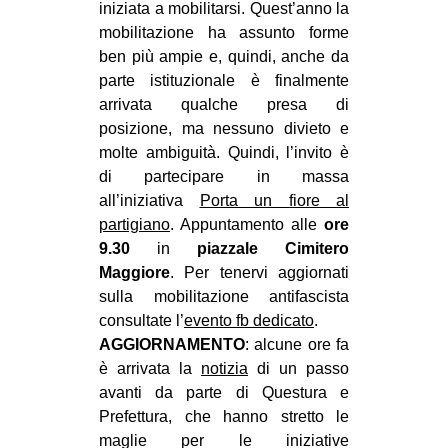
iniziata a mobilitarsi. Quest’anno la
EVENTI
mobilitazione ha assunto forme
ben più ampie e, quindi, anche da
in
parte istituzionale è finalmente
arrivata qualche presa di
Fb
posizione, ma nessuno divieto e
molte ambiguità. Quindi, l’invito è
tw
di partecipare in massa
all’iniziativa
Porta un fiore al
bsky
partigiano
. Appuntamento alle
ore
9.30
in
piazzale Cimitero
ms
Maggiore
. Per tenervi aggiornati
SEARCH
sulla mobilitazione antifascista
consultate l’
evento fb dedicato
.
AGGIORNAMENTO
: alcune ore fa
è arrivata la
notizia
di un passo
avanti da parte di Questura e
Prefettura, che hanno stretto le
maglie per le iniziative