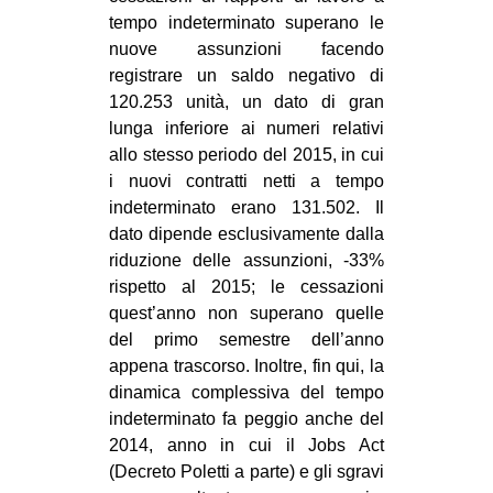
tempo indeterminato superano le
EVENTI
nuove assunzioni facendo
registrare un saldo negativo di
in
120.253 unità, un dato di gran
Fb
lunga inferiore ai numeri relativi
allo stesso periodo del 2015, in cui
tw
i nuovi contratti netti a tempo
indeterminato erano 131.502. Il
bsky
dato dipende esclusivamente dalla
riduzione delle assunzioni, -33%
ms
rispetto al 2015; le cessazioni
quest’anno non superano quelle
SEARCH
del primo semestre dell’anno
appena trascorso. Inoltre, fin qui, la
dinamica complessiva del tempo
indeterminato fa peggio anche del
2014, anno in cui il Jobs Act
(Decreto Poletti a parte) e gli sgravi