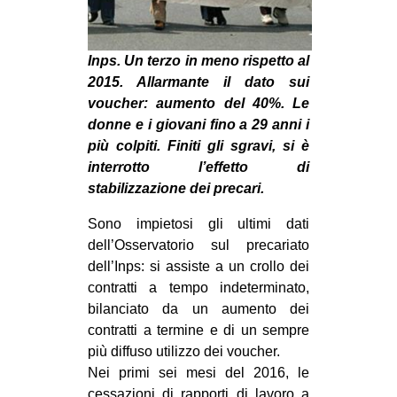
CULTURE
ARTE
Inps. Un terzo in meno rispetto al
CINEMA
2015. Allarmante il dato sui
voucher: aumento del 40%. Le
MANIFESTI
donne e i giovani fino a 29 anni i
MUSICA
più colpiti. Finiti gli sgravi, si è
interrotto l’effetto di
RECENSIONI
stabilizzazione dei precari.
INTERNAZIONALE
Sono impietosi gli ultimi dati
AFRICA
dell’Osservatorio sul precariato
AMERICHE
dell’Inps: si assiste a un crollo dei
contratti a tempo indeterminato,
ESTREMO ORIENTE
bilanciato da un aumento dei
EUROPA
contratti a termine e di un sempre
più diffuso utilizzo dei voucher.
MEDIO ORIENTE
Nei primi sei mesi del 2016, le
MONDO
cessazioni di rapporti di lavoro a