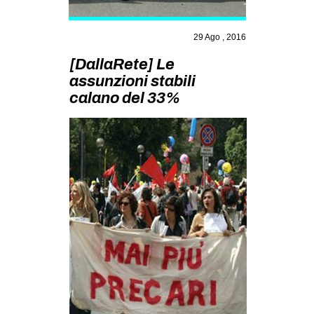
MILANO
MOBILITAZIONI
29 Ago , 2016
SPAZI
[DallaRete] Le
assunzioni stabili
SPORT POPOLARE
calano del 33%
MOVIMENTI
AMBIENTE
ANTIFASCISMO
DIRITTO ALL’ABITARE
GENERI
MIGRAZIONI
PRECARIATO
REPRESSIONE
STUDENTI