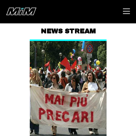
NEWS STREAM
HOME
ABOUT
AREA
DEGENERAZIONE
GAZA FREESTYLE
CSOA LAMBRETTA
MSM
STUDENTI TSUNAMI
ZAM