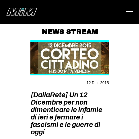
NEWS STREAM
HOME
ABOUT
AREA
DEGENERAZIONE
12 Dic , 2015
GAZA FREESTYLE
[DallaRete] Un 12
CSOA LAMBRETTA
Dicembre per non
dimenticare le infamie
MSM
di ieri e fermare i
STUDENTI TSUNAMI
fascismi e le guerre di
ZAM
oggi