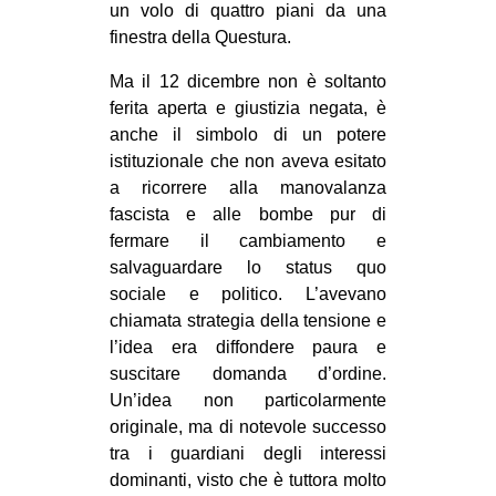
un volo di quattro piani da una
CULTURE
finestra della Questura.
ARTE
Ma il 12 dicembre non è soltanto
CINEMA
ferita aperta e giustizia negata, è
anche il simbolo di un potere
MANIFESTI
istituzionale che non aveva esitato
MUSICA
a ricorrere alla manovalanza
RECENSIONI
fascista e alle bombe pur di
fermare il cambiamento e
INTERNAZIONALE
salvaguardare lo status quo
sociale e politico. L’avevano
AFRICA
chiamata strategia della tensione e
AMERICHE
l’idea era diffondere paura e
ESTREMO ORIENTE
suscitare domanda d’ordine.
Un’idea non particolarmente
EUROPA
originale, ma di notevole successo
MEDIO ORIENTE
tra i guardiani degli interessi
dominanti, visto che è tuttora molto
MONDO