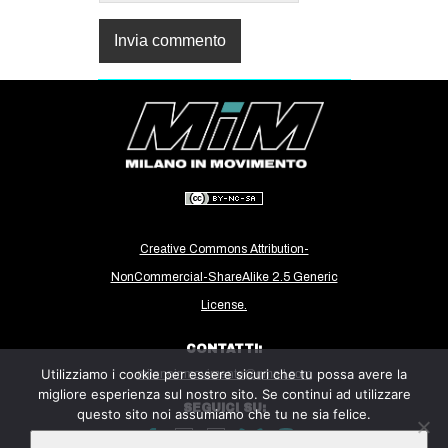
Creative Commons Attribution-
NonCommercial-ShareAlike 2.5 Generic
License.
CONTATTI:
Utilizziamo i cookie per essere sicuri che tu possa avere la
milanoinmovimento@gmail.com
migliore esperienza sul nostro sito. Se continui ad utilizzare
SEGUICI SU:
questo sito noi assumiamo che tu ne sia felice.