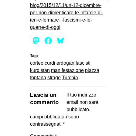
blog/2015/12/11/un-12-dicembre-
per-non-dimenticare-le-infamie-di-
ieri-e-fermare-i-fascismi-e-le-
guerre-di-oggi
Mastodon
Facebook
Bluesky
Tag:
corteo
curdi
erdogan
fascisti
kurdistan
manifestazione
piazza
fontana
strage
Turchia
Lascia un
Il tuo indirizzo
commento
email non sarà
pubblicato.
I
campi obbligatori sono
contrassegnati
*