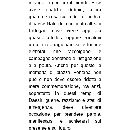
in voga in giro per il mondo. E se
EVENTI
avete qualche dubbio, allora
guardate cosa succede in Turchia,
in
il paese Nato del coccolato alleato
Erdogan, dove viene applicata
Fb
quasi alla lettera, oppure fermatevi
un attimo a ragionare sulle fortune
tw
elettorali che raccolgono le
campagne xenofobe e l’istigazione
bsky
alla paura. Anche per questo la
memoria di piazza Fontana non
ms
può e non deve essere ridotta a
SEARCH
mera commemorazione, ma anzi,
soprattutto in questi tempi di
Daesh, guerre, razzismo e stati di
emergenza, deve diventare
occasione per prendere parola,
manifestarsi e schierarsi sul
presente e sul futuro.