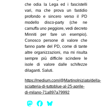
che odia la Lega ed i fascistelli
vari, ma che prova un fastidio
profondo e sincero verso il PD
modello disco-party (che ne
camuffa uno peggiore, vedi decreto
Minniti per fare un esempio).
Conosco persone di valore che
fanno parte del PD, come di tante
altre organizzazioni, ma mi risulta
sempre più difficile scindere le
isole di valore dalle schifezze
dilaganti. Saluti.
https://medium.com/@MartinoIniziato/della-
sciatteria-di-tuttoblue-al-25-aprile-
di-milano-71a897a79992
Mastodon
Facebook
Bluesky