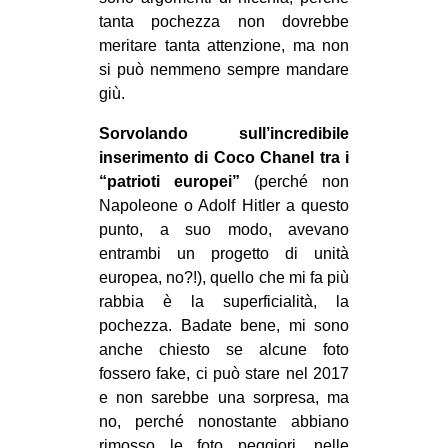
tanta pochezza non dovrebbe
EVENTI
meritare tanta attenzione, ma non
si può nemmeno sempre mandare
in
giù.
Fb
Sorvolando sull’incredibile
inserimento di Coco Chanel tra i
tw
“patrioti europei”
(perché non
Napoleone o Adolf Hitler a questo
bsky
punto, a suo modo, avevano
ms
entrambi un progetto di unità
europea, no?!), quello che mi fa più
SEARCH
rabbia è la superficialità, la
pochezza. Badate bene, mi sono
anche chiesto se alcune foto
fossero fake, ci può stare nel 2017
e non sarebbe una sorpresa, ma
no, perché nonostante abbiano
rimosso le foto peggiori, nelle