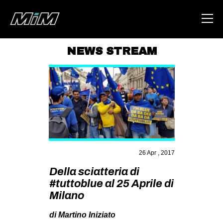
NEWS STREAM
HOME
ABOUT
AREA
DEGENERAZIONE
GAZA FREESTYLE
26 Apr , 2017
CSOA LAMBRETTA
Della sciatteria di
MSM
#tuttoblue al 25 Aprile di
STUDENTI TSUNAMI
Milano
ZAM
di Martino Iniziato