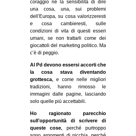
coraggio né la sensibilità di dire
CULTURE
una cosa, una, sui problemi
dell’Europa, su cosa valorizzeresti
ARTE
e cosa cambieresti, sulle
CINEMA
condizioni di vita di questi esseri
MANIFESTI
umani, se non trattarli come dei
giocattoli del marketing politico. Ma
MUSICA
c’è di peggio.
RECENSIONI
Al Pd devono essersi accorti che
INTERNAZIONALE
la cosa stava diventando
grottesca,
e come nelle migliori
AFRICA
tradizioni, hanno rimosso le
AMERICHE
immagini dalle pagine, lasciando
ESTREMO ORIENTE
solo quelle più accettabili.
EUROPA
Ho ragionato parecchio
sull’opportunità di scrivere di
MEDIO ORIENTE
queste cose,
perché purtroppo
MONDO
sono argomenti di nicchia, perché