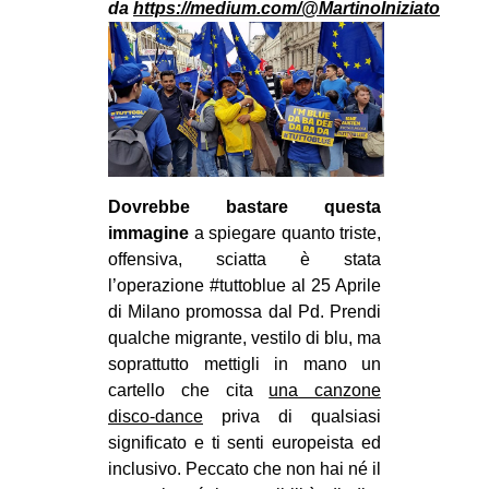
da
https://medium.com/@MartinoIniziato
MILANO
MOBILITAZIONI
SPAZI
SPORT POPOLARE
MOVIMENTI
AMBIENTE
Do
vrebbe bastare questa
immagine
a spiegare quanto triste,
ANTIFASCISMO
offensiva, sciatta è stata
DIRITTO ALL’ABITARE
l’operazione #tuttoblue al 25 Aprile
di Milano promossa dal Pd. Prendi
GENERI
qualche migrante, vestilo di blu, ma
MIGRAZIONI
soprattutto mettigli in mano un
cartello che cita
una canzone
PRECARIATO
disco-dance
priva di qualsiasi
REPRESSIONE
significato e ti senti europeista ed
STUDENTI
inclusivo. Peccato che non hai né il