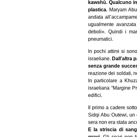
kawshù. ‎Qualcuno ind
plastica.
Maryam Abu D
andata all’accampamen
ugualmente avanzata v
deboli‎». ‎Quindi i ma
pneumatici.‎
‎In pochi attimi si so
israeliane.
Dall’altra
senza grande success
reazione dei ‎soldati, 
In particolare a Khuz
israeliana “Margine Pro
edifici.
Il primo a ‎cadere sott
Sidqi Abu Outewi, un 4
sera non era stata anco
E la striscia ‎di san
‎gravi.
Gli spari non ha