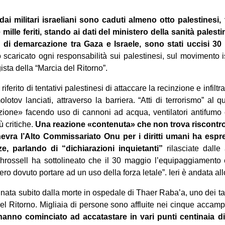
 dai militari israeliani sono caduti almeno ‎otto palestinesi,
mille feriti, stando ai ‎dati del ministero della sanità palesti
e di ‎demarcazione tra Gaza e Israele, sono stati uccisi 30 
o scaricato ogni responsabilità sui palestinesi, sul movimento
gista della “Marcia del Ritorno”.
 riferito di tentativi palestinesi di attaccare la recinzione e ‎infiltra
olotov lanciati, attraverso la ‎barriera. “Atti di terrorismo” al 
zione» ‎facendo uso di cannoni ad acqua, ventilatori antifumo
ù critiche.
Una reazione ‎«contenuta» che non trova riscontro ne
Ginevra l’Alto Commissariato Onu per i diritti ‎umani ha es
e, parlando di “dichiarazioni ‎inquietanti”
rilasciate dalle 
hrossell ha ‎sottolineato che il 30 maggio l’equipaggiamento e
ero dovuto portare ad un uso della forza letale”. Ieri è andata all
gnata subito dalla morte in ospedale di Thaer Raba’a, uno ‎dei tant
el Ritorno. Migliaia di persone ‎sono affluite nei cinque accampa
hanno ‎cominciato ad accatastare in vari punti centinaia d