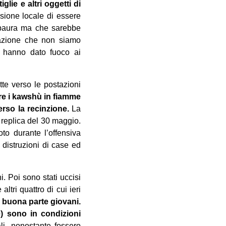
ie e altri ‎oggetti di
sione locale di essere
e paura ma che sarebbe
upazione che non siamo
e, hanno dato ‎fuoco ai
tte verso le postazioni
ere i kawshù in fiamme
rso la recinzione.
La
replica del ‎‎30 maggio.
to durante l’offensiva
e distruzioni di case ed
. Poi ‎sono stati uccisi
tri quattro di cui ieri
in buona parte giovani.
le) sono in condizioni
li, ‎nonostante fossero