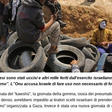
i sono stati uccisi e altri mille feriti dall’esercito israeli
orno”. L”Onu accusa Israele di fare uso non necessario di for
ata del “kawshù”, la giornata della gomma, ossia dei ‎pneumatic
 denso, avrebbero impedito ‎ai tiratori scelti israeliani di prender
orno” organizzata a Gaza. Invece è stata una nuova giornata di 