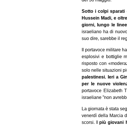
Sotto i colpi sparati
Hussein Madi, e oltre 
giorni, lungo le line
‎israeliano ha di nuov
suo dire, sarebbe il re
Il ‎portavoce militare ha
esplosivi e bottiglie m
risposto con ‎«modera
solo ‎nelle situazioni pi
palestinesi. Ieri a 
per le nuove violenz
portavoce Elizabeth T
israeliane ‎‎”non avrebb
‎La giornata è stata se
venerdì della Marcia d
scorsi.
I più giovani 