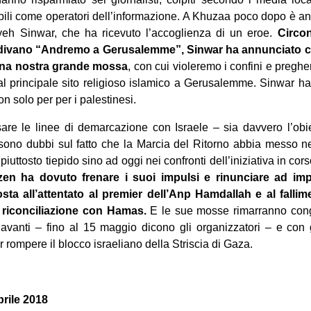
bili come operatori dell’informazione. A ‎Khuzaa poco dopo è anda
h Sinwar, che ‎ha ricevuto l’accoglienza di un eroe.
Circon
ndivano “Andremo a Gerusalemme”, Sinwar ha annunciato ch
‎«una nostra grande mossa
, con cui violeremo i confini e ‎preg
 al principale sito religioso ‎islamico a Gerusalemme. Sinwar ha
on ‎solo per per i palestinesi.‎
sare le linee di demarcazione con Israele – sia davvero ‎l’ob
sono dubbi sul fatto che la Marcia ‎del Ritorno abbia messo ne
uttosto ‎tiepido sino ad oggi nei confronti dell’iniziativa in cor
n ha dovuto frenare i suoi impulsi e rinunciare ad imp
sta all’attentato al premier dell’Anp Hamdallah ‎e al fall
i riconciliazione con Hamas.
E le ‎sue mosse rimarranno cong
vanti – fino al ‎‎15 maggio dicono gli organizzatori – e con
er rompere il blocco israeliano della Striscia di Gaza.‎
prile 2018