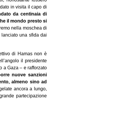
to in visita il capo di
dato da centinaia di
e il mondo presto ‎si
heremo nella moschea di
 lanciato una sfida dai
iettivo di Hamas non è
ll’angolo il presidente
so a Gaza – e rafforzato
orre ‎nuove sanzioni
imento, almeno sino ad
elate ancora a lungo,
 grande partecipazione