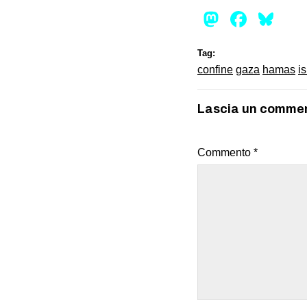
Mastod
Face
Bl
Tag:
confine
gaza
hamas
i
Lascia un comme
Commento
*