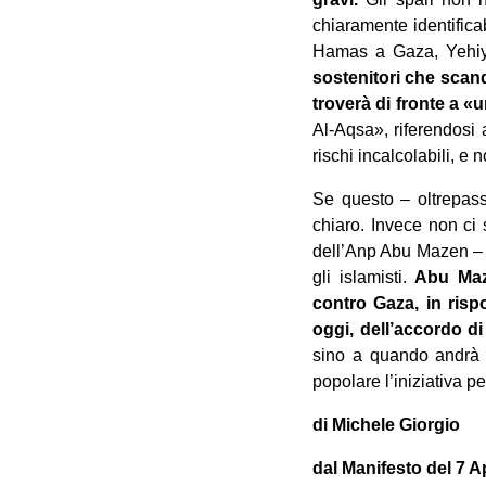
chiaramente identifica
Hamas a Gaza, Yehiye
sostenitori che ‎sca
troverà di fronte a ‎
Al-Aqsa‎», riferendosi
rischi incalcolabili, e n
‎Se questo – oltrepas
chiaro. Invece non ci 
dell’Anp Abu Mazen – pi
gli ‎islamisti.
Abu Maze
contro Gaza, in rispo
oggi, dell’accordo d
sino a quando andrà a
popolare ‎l’iniziativa p
di Michele Giorgio
dal Manifesto del 7 A