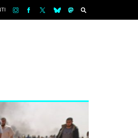
in
Fb
tw
bsky
ms
SEARCH
TI