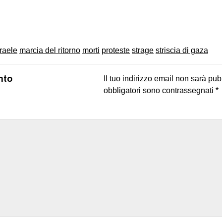
on
book
uesky
sraele
marcia del ritorno
morti
proteste
strage
striscia di gaza
nto
Il tuo indirizzo email non sarà pub
obbligatori sono contrassegnati
*