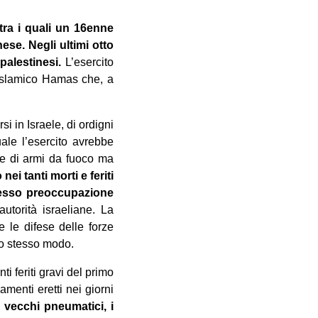
 tra i quali un 16enne
nese. Negli ultimi otto
palestinesi.
L’esercito
 ‎islamico Hamas che, a
rsi in Israele, di ordigni
quale l’esercito avrebbe
 e di armi da fuoco ma
i ‎tanti morti e feriti
presso preoccupazione
autorità israeliane. La
 le difese delle forze
o stesso ‎modo.‎
i feriti gravi del primo
menti eretti nei giorni
i vecchi pneumatici, i