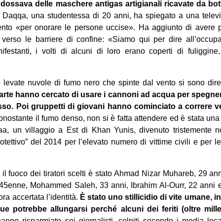
ossava delle maschere antigas artigianali ricavate da bottigl
aqqa, una studentessa di 20 anni, ha spiegato a ‎una televi
to ‎«per onorare le persone ‎uccise‎». Ha aggiunto di aver
erso le ‎barriere di confine: ‎«Siamo qui per dire all’occ
nifestanti, i volti di alcuni di loro erano coperti di fuliggin
no levate nuvole di fumo nero che spinte dal vento si sono ‎dire
 parte hanno cercato di usare i ‎cannoni ad acqua per spegn
o. Poi ‎gruppetti di giovani hanno cominciato a correre ve
nonostante il fumo denso, non si è fatta attendere ed è stata una 
aa, un villaggio a Est di Khan Yunis, divenuto ‎tristemente no
tettivo” del 2014 per ‎l’elevato numero di vittime civili e per l
o il fuoco dei tiratori scelti è stato Ahmad Nizar Muhareb, 29 anni
5enne, Mohammed Saleh, 33 anni, Ibrahim ‎Al-Ourr, 22 anni e al
ra accertata ‎l’identità.
È stato uno stillicidio di vite umane, 
gue potrebbe allungarsi perché alcuni dei feriti (oltre mil
nno risparmiato sei giornalisti, colpiti secondo i media loca