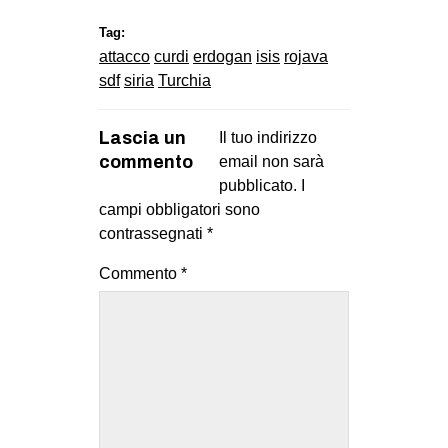
Tag:
attacco
curdi
erdogan
isis
rojava
sdf
siria
Turchia
Lascia un
Il tuo indirizzo
commento
email non sarà
pubblicato.
I
campi obbligatori sono
contrassegnati
*
Commento
*