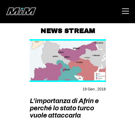
NEWS STREAM
HOME
ABOUT
AREA
DEGENERAZIONE
GAZA FREESTYLE
19 Gen , 2018
CSOA LAMBRETTA
L’importanza di Afrin e
MSM
perché lo stato turco
vuole attaccarla
STUDENTI TSUNAMI
ZAM