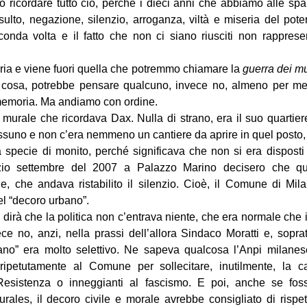
o ricordare tutto ciò, perché i dieci anni che abbiamo alle spa
ulto, negazione, silenzio, arroganza, viltà e miseria del pot
onda volta e il fatto che non ci siano riusciti non rappres
ia e viene fuori quella che potremmo chiamare la
guerra dei m
cosa, potrebbe pensare qualcuno, invece no, almeno per me,
a memoria. Ma andiamo con ordine.
murale che ricordava Dax. Nulla di strano, era il suo quartiere,
ssuno e non c’era nemmeno un cantiere da aprire in quel posto, 
specie di monito, perché significava che non si era disposti 
izio settembre del 2007 a Palazzo Marino decisero che q
ile, che andava ristabilito il silenzio. Cioè, il Comune di Mil
l “decoro urbano”.
o dirà che la politica non c’entrava niente, che era normale ch
ece no, anzi, nella prassi dell’allora Sindaco Moratti e, sopra
ano” era molto selettivo. Ne sapeva qualcosa l’Anpi milanes
ripetutamente al Comune per sollecitare, inutilmente, la ca
 Resistenza o inneggianti al fascismo. E poi, anche se fos
urales, il decoro civile e morale avrebbe consigliato di risp