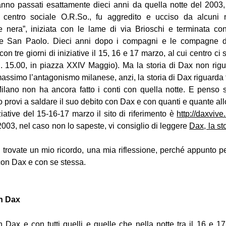
nno passati esattamente dieci anni da quella notte del 2003
l centro sociale O.R.So., fu aggredito e ucciso da alcuni n
e nera”, iniziata con le lame di via Brioschi e terminata con
ale San Paolo. Dieci anni dopo i compagni e le compagne 
on tre giorni di iniziative il 15, 16 e 17 marzo, al cui centro ci 
 15.00, in piazza XXIV Maggio). Ma la storia di Dax non rigua
ssimo l’antagonismo milanese, anzi, la storia di Dax riguarda tu
, Milano non ha ancora fatto i conti con quella notte. E penso si
 provi a saldare il suo debito con Dax e con quanti e quante all
iziative del 15-16-17 marzo il sito di riferimento è
http://daxvive.
003, nel caso non lo sapeste, vi consiglio di leggere
Dax, la st
, trovate un mio ricordo, una mia riflessione, perché appunto
con Dax e con se stessa.
on Dax
n Dax e con tutti quelli e quelle che nella notte tra il 16 e 