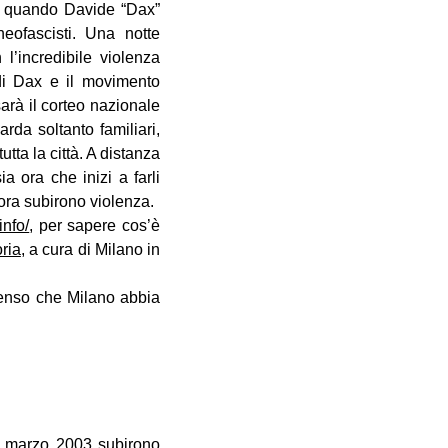
, quando Davide “Dax”
eofascisti. Una notte
 l’incredibile violenza
di Dax e il movimento
sarà il corteo nazionale
rda soltanto familiari,
tta la città. A distanza
a ora che inizi a farli
ora subirono violenza.
info/
, per sapere cos’è
oria
, a cura di Milano in
 penso che Milano abbia
17 marzo 2003 subirono