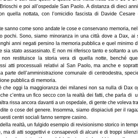
 Brioschi e poi all’ospedale San Paolo. A distanza di dieci anni,
on quella nottata, con l’omicidio fascista di Davide Cesare e
lte sanno come sono andate le cose e conservano memoria, nel c
pochi. Sono, siamo minoranza in una città dove a Dax, ai su
lunghi anni negati persino la memoria pubblica e quel minimo di r
 sia stato assassinato. E non mi riferisco tanto e soltanto a una
 non restituisce la storia vera di quella notte, benché qu
tessi atti processuali relativi al San Paolo, ma anche e sopratt
da parte dell’amministrazione comunale di centrodestra, speci
zione pubblica di memoria.
ciò è che oggi la maggioranza dei milanesi non sa nulla di Dax 
he c’entra un fico secco con la realtà dei fatti, che parla di u
’altra rissa ancora davanti a un ospedale, di gente che voleva t
edite o cose del genere. Insomma, siamo dispiaciuti per il raga
 questi centri sociali fanno sempre casino.
ella realtà, un fulgido esempio di revisionismo storico in tempo 
 ma di atti soggettivi e consapevoli di alcuni e di troppi silenzi 