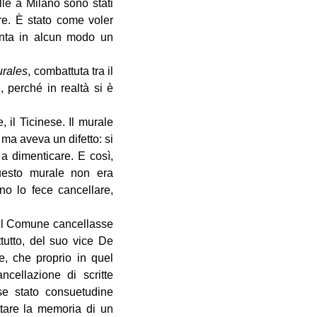
lle a Milano sono stati
ere. È stato come voler
enta in alcun modo un
urales
, combattuta tra il
 perché in realtà si è
 il Ticinese. Il murale
ma aveva un difetto: si
a dimenticare. E così,
uesto murale non era
ano lo fece cancellare,
e il Comune cancellasse
ttutto, del suo vice De
e, che proprio in quel
ncellazione di scritte
se stato consuetudine
ettare la memoria di un