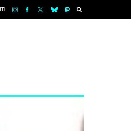
in
Fb
tw
bsky
ms
SEARCH
TI