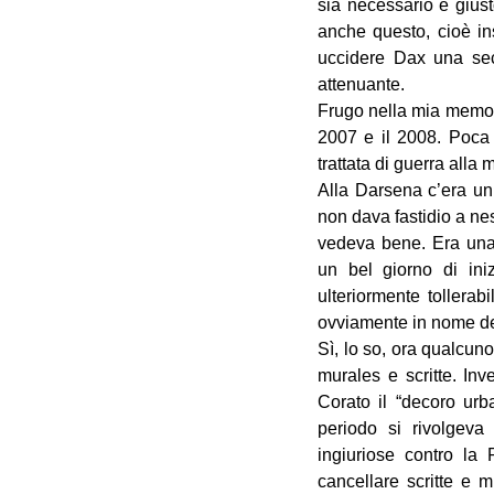
sia necessario e giust
anche questo, cioè ins
uccidere Dax una sec
attenuante.
Frugo nella mia memor
2007 e il 2008. Poca 
trattata di guerra all
Alla Darsena c’era un 
non dava fastidio a ne
vedeva bene. Era una 
un bel giorno di in
ulteriormente tollerab
ovviamente in nome de
Sì, lo so, ora qualcun
murales e scritte. Inv
Corato il “decoro urb
periodo si rivolgeva 
ingiuriose contro la
cancellare scritte e m