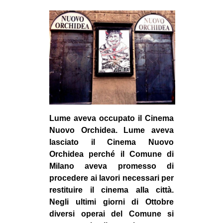
MILANO
MOBILITAZIONI
SPAZI
SPORT POPOLARE
MOVIMENTI
AMBIENTE
ANTIFASCISMO
Lume aveva occupato il Cinema
DIRITTO ALL’ABITARE
Nuovo Orchidea. Lume aveva
lasciato il Cinema Nuovo
GENERI
Orchidea perché il Comune di
MIGRAZIONI
Milano aveva promesso di
procedere ai lavori necessari per
PRECARIATO
restituire il cinema alla città.
REPRESSIONE
Negli ultimi giorni di Ottobre
STUDENTI
diversi operai del Comune si