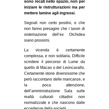
sono recati nello spazio, non per
CULTURE
iniziare le ristrutturazioni ma per
mettere lamine agli ingressi.
ARTE
CINEMA
Segnali non certo positivi, e che
non fanno presagire che i lavori di
MANIFESTI
sistemazione dell’ex Orchidea
MUSICA
siano prossimi.
RECENSIONI
La vicenda è certamente
complessa, e non solitaria. Difficile
INTERNAZIONALE
scindere il percorso di Lume da
AFRICA
quello di Macao o del Leoncavallo.
AMERICHE
Certamente storie diversissime che
però raccontano delle mancanze, e
ESTREMO ORIENTE
la poca attenzione,
EUROPA
dell’amministrazione Sala sulle
realtà culturali cittadini non
MEDIO ORIENTE
normalizzate e che nascono dalle
MONDO
eccedenze della società.