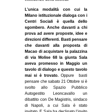
EVENTI
L’unica modalità con cui la
Milano istituzionale dialoga con i
in
Centri Sociali è quella dello
sgombero. Anche davanti a chi
Fb
prova ad avere proposte, idee e
direzioni differenti. Basti pensare
tw
che davanti alla proposta di
Macao di acquistare la palazzina
bsky
di via Molise 68 la giunta Sala
ms
aveva promesso in Maggio un
tavolo di dialogo e questo tavolo
SEARCH
mai si è trovato.
Oppure basti
pensare che sabato 21 Ottobre si è
svolto allo Spazio Pubblico
Autogestito Leoncavallo un
dibattito con De Magistris, sindaco
di Napoli, a cui Sala è stato
invitato. E Sala ha declinato l’invito