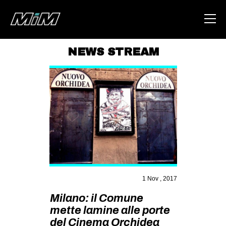
NEWS STREAM
HOME
ABOUT
AREA
DEGENERAZIONE
GAZA FREESTYLE
CSOA LAMBRETTA
MSM
1 Nov , 2017
STUDENTI TSUNAMI
Milano: il Comune
mette lamine alle porte
ZAM
del Cinema Orchidea