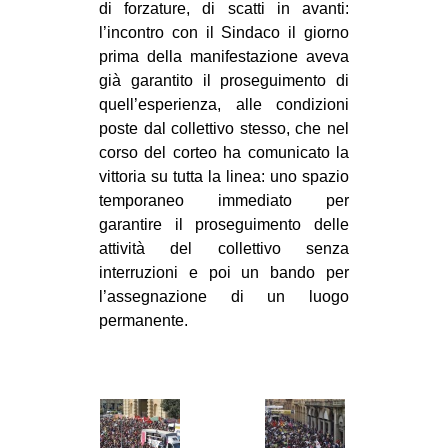
di forzature, di scatti in avanti:
EVENTI
l’incontro con il Sindaco il giorno
prima della manifestazione aveva
in
già garantito il proseguimento di
quell’esperienza, alle condizioni
Fb
poste dal collettivo stesso, che nel
corso del corteo ha comunicato la
tw
vittoria su tutta la linea: uno spazio
temporaneo immediato per
bsky
garantire il proseguimento delle
attività del collettivo senza
ms
interruzioni e poi un bando per
SEARCH
l’assegnazione di un luogo
permanente.