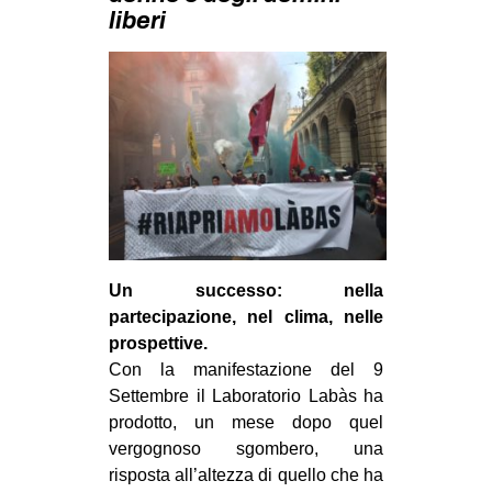
MILANO
liberi
MOBILITAZIONI
SPAZI
SPORT POPOLARE
MOVIMENTI
AMBIENTE
ANTIFASCISMO
DIRITTO ALL’ABITARE
Un successo: nella
partecipazione, nel clima, nelle
GENERI
prospettive.
MIGRAZIONI
Con la manifestazione del 9
PRECARIATO
Settembre il Laboratorio Labàs ha
prodotto, un mese dopo quel
REPRESSIONE
vergognoso sgombero, una
STUDENTI
risposta all’altezza di quello che ha