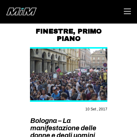
FINESTRE
,
PRIMO
PIANO
HOME
ABOUT
AREA
DEGENERAZIONE
GAZA FREESTYLE
CSOA LAMBRETTA
MSM
10 Set , 2017
STUDENTI TSUNAMI
Bologna – ​La
manifestazione delle
ZAM
donne e degli uomini