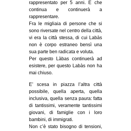
rappresentato per 5 anni. E che
CULTURE
continua e continuerà a
ARTE
rappresentare.
Fra le migliaia di persone che si
CINEMA
sono riversate nel centro della città,
MANIFESTI
vi era la città stessa, di cui Labàs
non è corpo estraneo bensì una
MUSICA
sua parte ben radicata e voluta.
RECENSIONI
Per questo Làbas continuerà ad
esistere, per questo Labàs non ha
INTERNAZIONALE
mai chiuso.
AFRICA
E’ scesa in piazza l’altra città
AMERICHE
possibile, quella aperta, quella
ESTREMO ORIENTE
inclusiva, quella senza paura: fatta
di tantissimi, veramente tantissimi
EUROPA
giovani, di famiglie con i loro
MEDIO ORIENTE
bambini, di immigrati.
Non c’è stato bisogno di tensioni,
MONDO