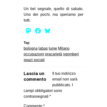
Un bel segnale, quello di sabato.
Uno dei pochi, ma speriamo per
tutti.
Mastodon
Facebook
Bluesky
Tag:
bologna
labas
lume
Milano
occupazioni
pracarietà
sgomberi
spazi sociali
Lascia un
Il tuo indirizzo
commento
email non sarà
pubblicato.
I
campi obbligatori sono
contrassegnati
*
Commento
*