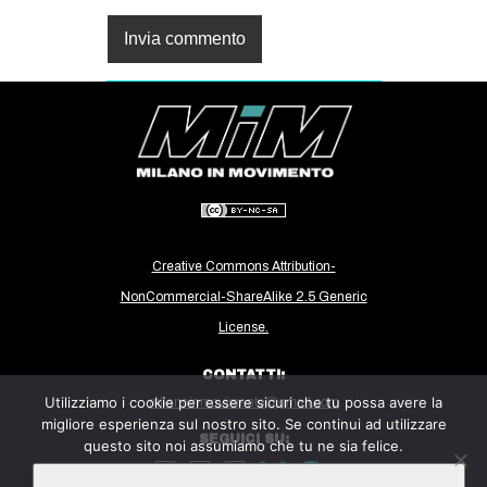
Creative Commons Attribution-
NonCommercial-ShareAlike 2.5 Generic
License.
CONTATTI:
Utilizziamo i cookie per essere sicuri che tu possa avere la
milanoinmovimento@gmail.com
migliore esperienza sul nostro sito. Se continui ad utilizzare
SEGUICI SU:
questo sito noi assumiamo che tu ne sia felice.