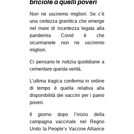
briciole a quelli poveri
MILANO
MOBILITAZIONI
Non ne usciremo migliori. Se c’è
una certezza granitica che emerge
SPAZI
nel mare di incertezza legata alla
SPORT POPOLARE
pandemia Covid è che
sicurmanete non ne usciremo
MOVIMENTI
migliori.
AMBIENTE
Ci pensano le notizia quotidiane a
ANTIFASCISMO
cementare questa verità.
DIRITTO ALL’ABITARE
L’ultima tragica conferma in ordine
GENERI
di tempo è quella relativa alla
disponibilità dei vaccini per i paesi
MIGRAZIONI
poveri.
PRECARIATO
Il giorno dopo l’inizio della
REPRESSIONE
campagna vaccinale nel Regno
STUDENTI
Unito la People’s Vaccine Alliance