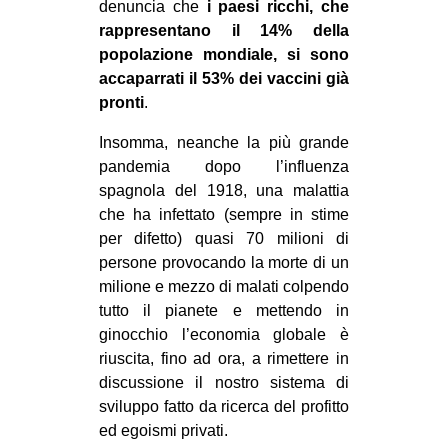
denuncia che
i paesi ricchi, che
CULTURE
rappresentano il 14% della
ARTE
popolazione mondiale, si sono
accaparrati il 53% dei vaccini già
CINEMA
pronti
.
MANIFESTI
Insomma, neanche la più grande
MUSICA
pandemia dopo l’influenza
RECENSIONI
spagnola del 1918, una malattia
che ha infettato (sempre in stime
INTERNAZIONALE
per difetto) quasi 70 milioni di
persone provocando la morte di un
AFRICA
milione e mezzo di malati colpendo
AMERICHE
tutto il pianete e mettendo in
ESTREMO ORIENTE
ginocchio l’economia globale è
riuscita, fino ad ora, a rimettere in
EUROPA
discussione il nostro sistema di
MEDIO ORIENTE
sviluppo fatto da ricerca del profitto
ed egoismi privati.
MONDO