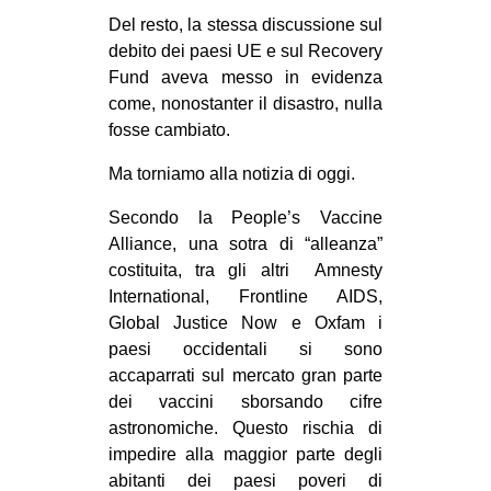
Del resto, la stessa discussione sul
EVENTI
debito dei paesi UE e sul Recovery
Fund aveva messo in evidenza
in
come, nonostanter il disastro, nulla
Fb
fosse cambiato.
Ma torniamo alla notizia di oggi.
tw
Secondo la People’s Vaccine
bsky
Alliance, una sotra di “alleanza”
costituita, tra gli altri Amnesty
ms
International, Frontline AIDS,
Global Justice Now e Oxfam i
SEARCH
paesi occidentali si sono
accaparrati sul mercato gran parte
dei vaccini sborsando cifre
astronomiche. Questo rischia di
impedire alla maggior parte degli
abitanti dei paesi poveri di