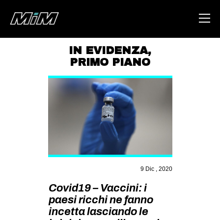
IN EVIDENZA
,
PRIMO PIANO
HOME
ABOUT
AREA
DEGENERAZIONE
GAZA FREESTYLE
CSOA LAMBRETTA
9 Dic , 2020
MSM
Covid19 – Vaccini: i
STUDENTI TSUNAMI
paesi ricchi ne fanno
ZAM
incetta lasciando le