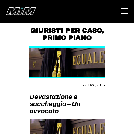
GIURISTI PER CASO
,
PRIMO PIANO
HOME
ABOUT
AREA
DEGENERAZIONE
GAZA FREESTYLE
22 Feb , 2016
CSOA LAMBRETTA
Devastazione e
saccheggio – Un
MSM
avvocato
STUDENTI TSUNAMI
ZAM