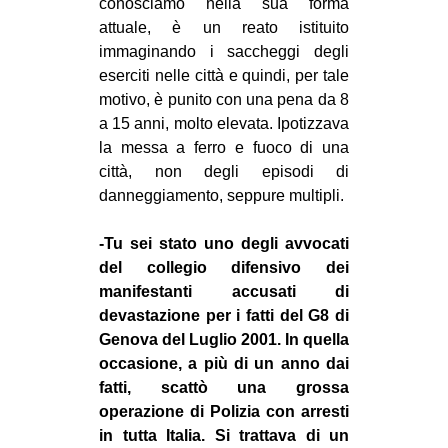
conosciamo nella sua forma
EVENTI
attuale, è un reato istituito
immaginando i saccheggi degli
in
eserciti nelle città e quindi, per tale
motivo, è punito con una pena da 8
Fb
a 15 anni, molto elevata. Ipotizzava
la messa a ferro e fuoco di una
tw
città, non degli episodi di
danneggiamento, seppure multipli.
bsky
-Tu sei stato uno degli avvocati
ms
del collegio difensivo dei
manifestanti accusati di
SEARCH
devastazione per i fatti del G8 di
Genova del Luglio 2001. In quella
occasione, a più di un anno dai
fatti, scattò una grossa
operazione di Polizia con arresti
in tutta Italia. Si trattava di un