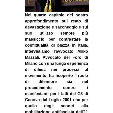
MILANO
MOBILITAZIONI
Nel quarto capitolo del
nostro
SPAZI
approfondimento
sul reato di
devastazione e saccheggio e sul
SPORT POPOLARE
suo utilizzo sempre più
MOVIMENTI
massiccio per contrastare la
conflittualità di piazza in Italia,
AMBIENTE
intervistiamo l’avvocato Mirko
ANTIFASCISMO
Mazzali. Avvocato del Foro di
Milano con una lunga esperienza
DIRITTO ALL’ABITARE
di difesa nei processi al
GENERI
movimento, ha ricoperto il ruolo
di difensore sia nel
MIGRAZIONI
procedimento contro i
PRECARIATO
manifestanti per i fatti del G8 di
REPRESSIONE
Genova del Luglio 2001 che per
quello degli scontri alla
STUDENTI
mobilitazione antifascista dell’11