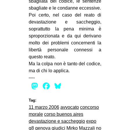
sbagliata del codice, le sentenze
sbagliate e le condanne eccessive.
Poi certo, nel caso del reato di
devastazione e saccheggio,
soprattutto la pena minima è
sproporzionata e da qui derivano
molto dei problemi concernenti la
libertà personale connessi a
questo reato.
Ma la colpa non è tanto del codice,
ma di chi lo applica.
—-
Mastodon
Facebook
Bluesky
Tag:
11 marzo 2006
avvocato
concorso
morale
corso buenos aires
devastazione e saccheggio
expo
g8 genova
giudici
Mirko Mazzali
no