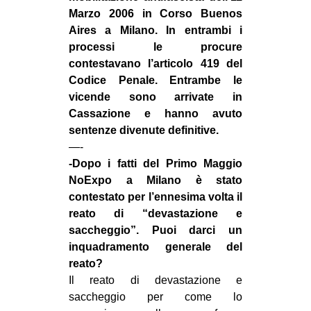
CULTURE
Marzo 2006 in Corso Buenos
Aires a Milano. In entrambi i
ARTE
processi le procure
CINEMA
contestavano l’articolo 419 del
Codice Penale. Entrambe le
MANIFESTI
vicende sono arrivate in
MUSICA
Cassazione e hanno avuto
sentenze divenute definitive.
RECENSIONI
—-
INTERNAZIONALE
-Dopo i fatti del Primo Maggio
NoExpo a Milano è stato
AFRICA
contestato per l’ennesima volta il
AMERICHE
reato di “devastazione e
saccheggio”. Puoi darci un
ESTREMO ORIENTE
inquadramento generale del
EUROPA
reato?
MEDIO ORIENTE
Il reato di devastazione e
saccheggio per come lo
MONDO