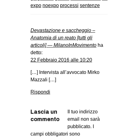
expo
noexpo
processi
sentenze
Devastazione e saccheggio –
Anatomia di un reato [tutti gli
articoli] — MilanoInMovimento
ha
detto:
22 Febbraio 2016 alle 10:20
[…] Intervista all’avvocato Mirko
Mazzali […]
Rispondi
Lascia un
Il tuo indirizzo
commento
email non sarà
pubblicato.
I
campi obbligatori sono