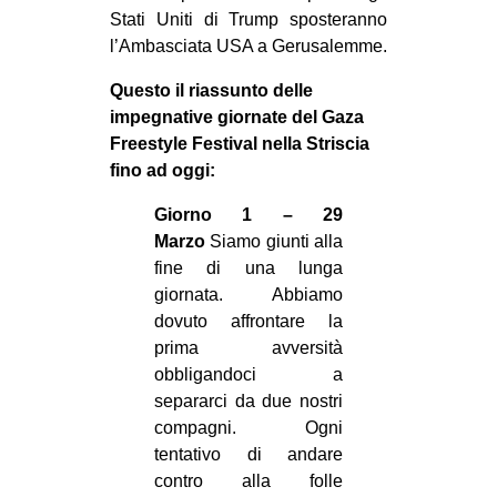
Stati Uniti di Trump sposteranno
EVENTI
l’Ambasciata USA a Gerusalemme.
in
Questo il riassunto delle
impegnative giornate del Gaza
Fb
Freestyle Festival nella Striscia
fino ad oggi:
tw
Giorno 1 – 29
bsky
Marzo
Siamo giunti alla
fine di una lunga
ms
giornata. Abbiamo
dovuto affrontare la
SEARCH
prima avversità
obbligandoci a
separarci da due nostri
compagni. Ogni
tentativo di andare
contro alla folle