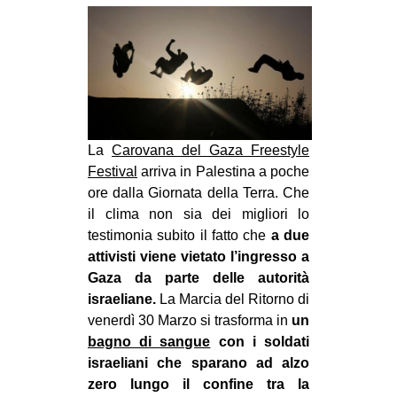
MILANO
MOBILITAZIONI
SPAZI
SPORT POPOLARE
MOVIMENTI
La
Carovana del Gaza Freestyle
AMBIENTE
Festival
arriva in Palestina a poche
ore dalla Giornata della Terra. Che
ANTIFASCISMO
il clima non sia dei migliori lo
DIRITTO ALL’ABITARE
testimonia subito il fatto che
a due
attivisti viene vietato l’ingresso a
GENERI
Gaza da parte delle autorità
MIGRAZIONI
israeliane.
La Marcia del Ritorno di
PRECARIATO
venerdì 30 Marzo si trasforma in
un
bagno di sangue
con i soldati
REPRESSIONE
israeliani che sparano ad alzo
STUDENTI
zero lungo il confine tra la