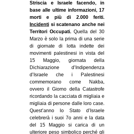
Striscia e Israele facendo, in
CULTURE
base alle ultime informazioni, 17
ARTE
morti e più di 2.000 feriti.
Incidenti
si scatenano anche nei
CINEMA
Territori Occupati.
Quella del 30
MANIFESTI
Marzo è solo la prima di una serie
di giornate di lotta indette dei
MUSICA
movimenti palestinesi in vista del
RECENSIONI
15 Maggio, giornata della
Dichiarazione d’Indipendenza
INTERNAZIONALE
d’Israele che i Palestinesi
AFRICA
commemorano come Nakba,
ovvero il Giorno della Catastrofe
AMERICHE
ricordando la cacciata di migliaia e
ESTREMO ORIENTE
migliaia di persone dalle loro case.
EUROPA
Quest’anno lo Stato d’Israele
celebrerà i suoi 7o anni e la data
MEDIO ORIENTE
del 15 Maggio si carica di un
MONDO
ulteriore peso simbolico perché gli