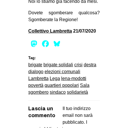
Noi lo stiamo già facendo da mesi.
Dovete sgomberare qualcosa?
Sgomberate la Regione!
Collettivo Lambretta
21/07/2020
Mastodon
Facebook
Bluesky
Tag:
brigate
brigate solidali
crisi
destra
dialogo
elezioni comunali
Lambretta
Lega
lena-modotti
povertà
quartieri popolari
Sala
sgombero
sindaco
solidarietà
Lascia un
Il tuo indirizzo
commento
email non sarà
pubblicato.
I