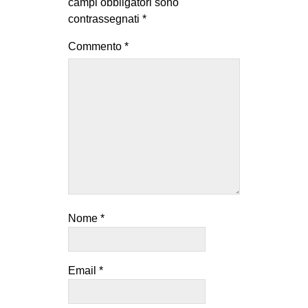
campi obbligatori sono
contrassegnati
*
Commento
*
Nome
*
Email
*