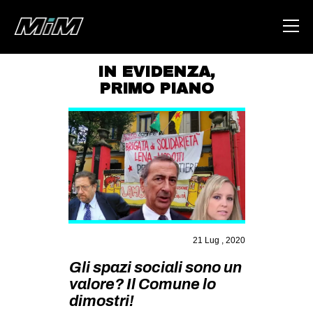
IN EVIDENZA
,
PRIMO PIANO
HOME
ABOUT
AREA
DEGENERAZIONE
GAZA FREESTYLE
CSOA LAMBRETTA
21 Lug , 2020
MSM
Gli spazi sociali sono un
STUDENTI TSUNAMI
valore? Il Comune lo
ZAM
dimostri!