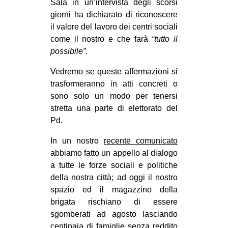
Sala in un’intervista degli scorsi
EVENTI
giorni ha dichiarato di riconoscere
il valore del lavoro dei centri sociali
in
come il nostro e che farà
“tutto il
possibile”
.
Fb
Vedremo se queste affermazioni si
tw
trasformeranno in atti concreti o
sono solo un modo per tenersi
bsky
stretta una parte di elettorato del
Pd.
ms
In un nostro
recente comunicato
SEARCH
abbiamo fatto un appello al dialogo
a tutte le forze sociali e politiche
della nostra città; ad oggi il nostro
spazio ed il magazzino della
brigata rischiano di essere
sgomberati ad agosto lasciando
centinaia di famiglie senza reddito