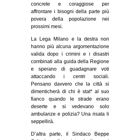
concrete e coraggiose per
CULTURE
affrontare i bisogni della parte più
ARTE
povera della popolazione nei
prossimi mesi.
CINEMA
MANIFESTI
La Lega Milano e la destra non
hanno più alcuna argomentazione
MUSICA
valida dopo i crimini e i disastri
RECENSIONI
combinati alla guida della Regione
e sperano di guadagnare voti
INTERNAZIONALE
attaccando i centri sociali.
AFRICA
Pensano davvero che la città si
dimenticherà di chi è stat* al suo
AMERICHE
fianco quando le strade erano
ESTREMO ORIENTE
deserte e si vedevano solo
ambulanze e polizia? Una risata li
EUROPA
seppellirà.
MEDIO ORIENTE
D’altra parte, il Sindaco Beppe
MONDO