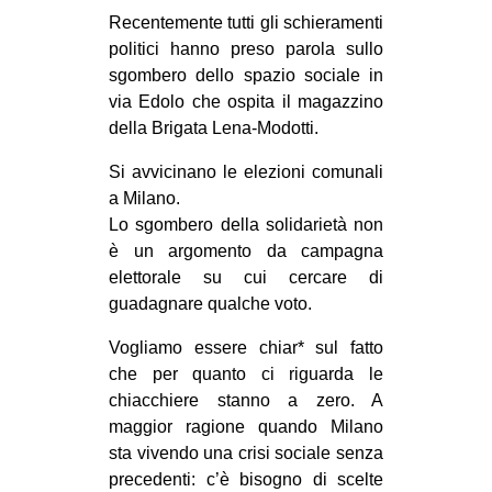
MILANO
Recentemente tutti gli schieramenti
politici hanno preso parola sullo
MOBILITAZIONI
sgombero dello spazio sociale in
SPAZI
via Edolo che ospita il magazzino
SPORT POPOLARE
della Brigata Lena-Modotti.
MOVIMENTI
Si avvicinano le elezioni comunali
a Milano.
AMBIENTE
Lo sgombero della solidarietà non
ANTIFASCISMO
è un argomento da campagna
elettorale su cui cercare di
DIRITTO ALL’ABITARE
guadagnare qualche voto.
GENERI
Vogliamo essere chiar* sul fatto
MIGRAZIONI
che per quanto ci riguarda le
PRECARIATO
chiacchiere stanno a zero. A
maggior ragione quando Milano
REPRESSIONE
sta vivendo una crisi sociale senza
STUDENTI
precedenti: c’è bisogno di scelte