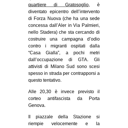
quartiere di Gratosoglio
, è
CULTURE
diventato epicentro dell’intervento
ARTE
di Forza Nuova (che ha una sede
CINEMA
concessa dall’Aler in Via Palmieri,
nello Stadera) che sta cercando di
MANIFESTI
costruire una campagna d’odio
MUSICA
contro i migranti ospitati dalla
“Casa Gialla”, a pochi metri
RECENSIONI
dall’occupazione di GTA. Gli
INTERNAZIONALE
attivisti di Milano Sud sono scesi
spesso in strada per contrapporsi a
AFRICA
questo tentativo.
AMERICHE
Alle 20,30 è invece previsto il
ESTREMO ORIENTE
corteo antifascista da Porta
EUROPA
Genova.
MEDIO ORIENTE
Il piazzale della Stazione si
riempie velocemente e la
MONDO