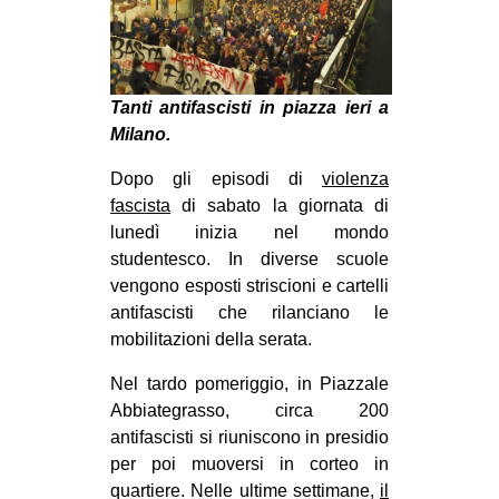
MILANO
MOBILITAZIONI
SPAZI
Tanti antifascisti in piazza ieri a
SPORT POPOLARE
Milano.
MOVIMENTI
Dopo gli episodi di
violenza
fascista
di sabato la giornata di
AMBIENTE
lunedì inizia nel mondo
ANTIFASCISMO
studentesco. In diverse scuole
vengono esposti striscioni e cartelli
DIRITTO ALL’ABITARE
antifascisti che rilanciano le
GENERI
mobilitazioni della serata.
MIGRAZIONI
Nel tardo pomeriggio, in Piazzale
PRECARIATO
Abbiategrasso, circa 200
antifascisti si riuniscono in presidio
REPRESSIONE
per poi muoversi in corteo in
STUDENTI
quartiere. Nelle ultime settimane,
il