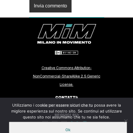
Creative Commons Attribution-
NonCommercial-ShareAlike 2.5 Generic
License.
CONTATTI:
Utilizziamo i cookie per essere sicuri che tu possa avere la
milanoinmovimento@gmail.com
migliore esperienza sul nostro sito. Se continui ad utilizzare
SEGUICI SU:
questo sito noi assumiamo che tu ne sia felice.
Ok