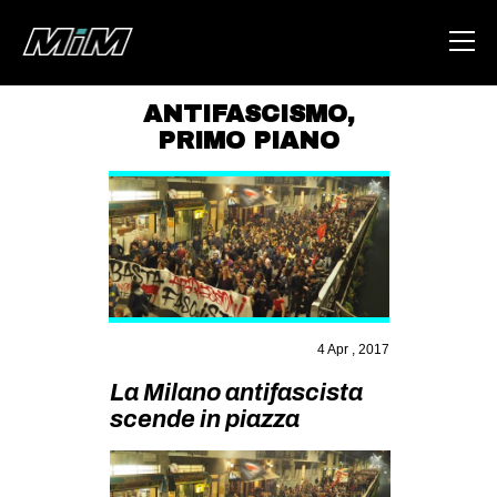
ANTIFASCISMO
,
PRIMO PIANO
HOME
ABOUT
AREA
DEGENERAZIONE
GAZA FREESTYLE
4 Apr , 2017
CSOA LAMBRETTA
La Milano antifascista
MSM
scende in piazza
STUDENTI TSUNAMI
ZAM