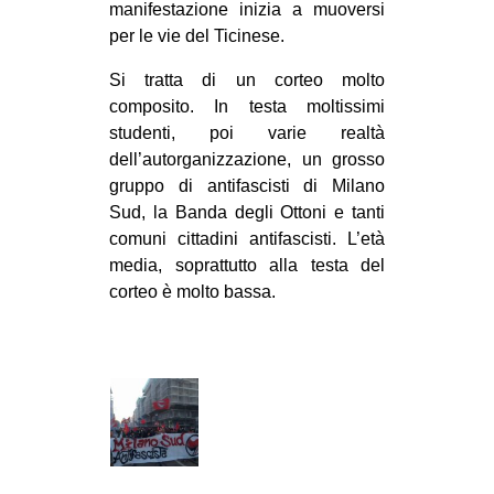
manifestazione inizia a muoversi
EVENTI
per le vie del Ticinese.
in
Si tratta di un corteo molto
composito. In testa moltissimi
Fb
studenti, poi varie realtà
dell’autorganizzazione, un grosso
tw
gruppo di antifascisti di Milano
Sud, la Banda degli Ottoni e tanti
bsky
comuni cittadini antifascisti. L’età
media, soprattutto alla testa del
ms
corteo è molto bassa.
SEARCH