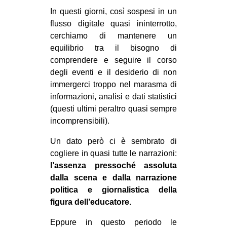
MILANO
In questi giorni, così sospesi in un
MOBILITAZIONI
flusso digitale quasi ininterrotto,
cerchiamo di mantenere un
SPAZI
equilibrio tra il bisogno di
SPORT POPOLARE
comprendere e seguire il corso
degli eventi e il desiderio di non
MOVIMENTI
immergerci troppo nel marasma di
AMBIENTE
informazioni, analisi e dati statistici
(questi ultimi peraltro quasi sempre
ANTIFASCISMO
incomprensibili).
DIRITTO ALL’ABITARE
Un dato però ci è sembrato di
GENERI
cogliere in quasi tutte le narrazioni:
MIGRAZIONI
l’assenza pressoché assoluta
dalla scena e dalla narrazione
PRECARIATO
politica e giornalistica della
REPRESSIONE
figura dell’educatore.
STUDENTI
Eppure in questo periodo le