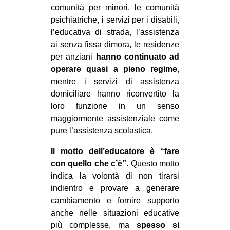
comunità per minori, le comunità
CULTURE
psichiatriche, i servizi per i disabili,
ARTE
l’educativa di strada, l’assistenza
ai senza fissa dimora, le residenze
CINEMA
per anziani
hanno continuato ad
MANIFESTI
operare quasi a pieno regime
,
MUSICA
mentre i servizi di assistenza
domiciliare hanno riconvertito la
RECENSIONI
loro funzione in un senso
INTERNAZIONALE
maggiormente assistenziale come
pure l’assistenza scolastica.
AFRICA
Il motto dell’educatore è “fare
AMERICHE
con quello che c’è”.
Questo motto
ESTREMO ORIENTE
indica la volontà di non tirarsi
indientro e provare a generare
EUROPA
cambiamento e fornire supporto
MEDIO ORIENTE
anche nelle situazioni educative
MONDO
più complesse, ma
spesso si