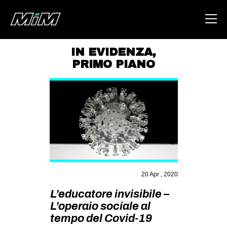
IN EVIDENZA
,
PRIMO PIANO
HOME
ABOUT
AREA
DEGENERAZIONE
GAZA FREESTYLE
CSOA LAMBRETTA
20 Apr , 2020
MSM
L’educatore invisibile –
STUDENTI TSUNAMI
L’operaio sociale al
ZAM
tempo del Covid-19