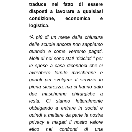
traduce nel fatto di essere
EVENTI
disposti a lavorare a qualsiasi
condizione, economica e
in
logistica
.
Fb
“
A più di un mese dalla chiusura
delle scuole ancora non sappiamo
tw
quando e come verremo pagati.
Molti di noi sono stati “riciclati ” per
bsky
le spese a casa dicendoci che ci
avrebbero fornito mascherine e
ms
guanti per svolgere il servizio in
piena sicurezza, ma ci hanno dato
SEARCH
due mascherine chirurgiche a
testa. Ci stanno letteralmente
obbligando a entrare in social e
quindi a mettere da parte la nostra
privacy e magari il nostro valore
etico nei confronti di una