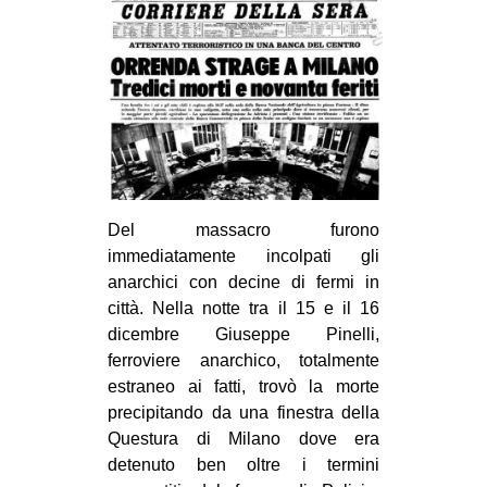
CULTURE
ARTE
CINEMA
MANIFESTI
MUSICA
RECENSIONI
Del massacro furono
INTERNAZIONALE
immediatamente incolpati gli
anarchici con decine di fermi in
AFRICA
città. Nella notte tra il 15 e il 16
AMERICHE
dicembre Giuseppe Pinelli,
ferroviere anarchico, totalmente
ESTREMO ORIENTE
estraneo ai fatti, trovò la morte
EUROPA
precipitando da una finestra della
MEDIO ORIENTE
Questura di Milano dove era
detenuto ben oltre i termini
MONDO