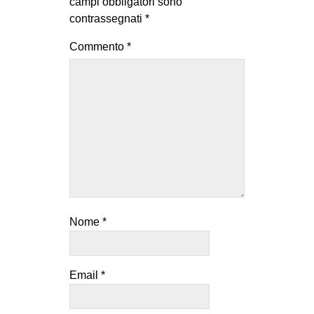
campi obbligatori sono
contrassegnati
*
Commento
*
Nome
*
Email
*