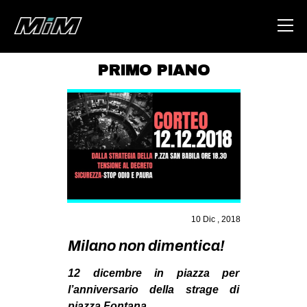
PRIMO PIANO
HOME
ABOUT
AREA
DEGENERAZIONE
GAZA FREESTYLE
CSOA LAMBRETTA
10 Dic , 2018
MSM
Milano non dimentica!
STUDENTI TSUNAMI
12 dicembre in piazza per
ZAM
l’anniversario della strage di
piazza Fontana.