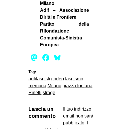
Milano
Adif – Associazione
Diritti e Frontiere
Partito della
RIfondazione
Comunista-Sinistra
Europea
Mastodon
Facebook
Bluesky
Tag:
antifascisti
corteo
fascismo
memoria
Milano
piazza fontana
Pinelli
strage
Lascia un
Il tuo indirizzo
commento
email non sarà
pubblicato.
I