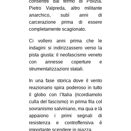
consentiti dal fermo di Polizia.
EVENTI
Pietro Valpreda, altro militante
anarchico, subì anni di
in
carcerazione prima di essere
completamente scagionato.
Fb
Ci vollero anni prima che le
tw
indagini si indirizzassero verso la
pista giusta: il neofascismo veneto
bsky
con annesse coperture e
strumentalizzazioni statali.
ms
In una fase storica dove il vento
SEARCH
reazionario spira poderoso in tutto
il globo con l’Italia (ricordiamolo
culla del fascismo) in prima fila col
sovranismo salviniano, ma qua e là
appaiono i primi segnali di
resistenza e controffensiva è
importante scendere in piazza.