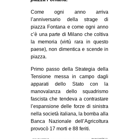
MILANO
Come ogni anno arriva
MOBILITAZIONI
l’anniversario della strage di
SPAZI
piazza Fontana e come ogni anno
c’è una parte di Milano che coltiva
SPORT POPOLARE
la memoria (virtù rara in questo
MOVIMENTI
paese), non dimentica e scende in
piazza.
AMBIENTE
Primo passo della Strategia della
ANTIFASCISMO
Tensione messa in campo dagli
DIRITTO ALL’ABITARE
apparati dello Stato con la
GENERI
manovalanza dello squadrismo
fascista che tendeva a contrastare
MIGRAZIONI
l’espansione delle forze di sinistra
PRECARIATO
nella società italiana, la bomba alla
Banca Nazionale dell’Agricoltura
REPRESSIONE
provocò 17 morti e 88 feriti.
STUDENTI