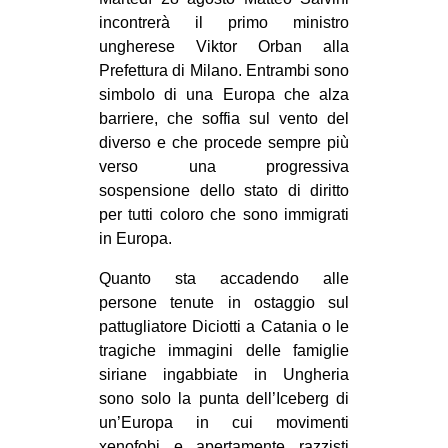
MILANO
incontrerà il primo ministro
MOBILITAZIONI
ungherese Viktor Orban alla
Prefettura di Milano. Entrambi sono
SPAZI
simbolo di una Europa che alza
SPORT POPOLARE
barriere, che soffia sul vento del
diverso e che procede sempre più
MOVIMENTI
verso una progressiva
AMBIENTE
sospensione dello stato di diritto
per tutti coloro che sono immigrati
ANTIFASCISMO
in Europa.
DIRITTO ALL’ABITARE
Quanto sta accadendo alle
GENERI
persone tenute in ostaggio sul
MIGRAZIONI
pattugliatore Diciotti a Catania o le
tragiche immagini delle famiglie
PRECARIATO
siriane ingabbiate in Ungheria
REPRESSIONE
sono solo la punta dell’Iceberg di
un’Europa in cui movimenti
STUDENTI
xenofobi e apertamente razzisti