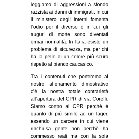
leggiamo di aggressioni a sfondo
EVENTI
razzista ai danni di immigrati, in cui
il ministero degli interni fomenta
in
l’odio per il diverso e in cui gli
auguri di morte sono diventati
Fb
ormai normalità. In Italia esiste un
problema di sicurezza, ma per chi
tw
ha la pelle di un colore più scuro
bsky
rispetto al bianco caucasico.
Tra i contenuti che porteremo al
ms
nostro allenamento dimostrativo
c’è la nostra totale contrarietà
SEARCH
all’apertura del CPR di via Corelli.
Siamo contro al CPR perchè è
quanto di più simile ad un lager,
essendo un carcere in cui viene
rinchiusa gente non perchè ha
commesso reati ma con la sola