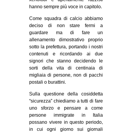
CULTURE
hanno sempre più voce in capitolo.
ARTE
Come squadra di calcio abbiamo
deciso di non stare fermi a
CINEMA
guardare ma di fare un
MANIFESTI
allenamento dimostrativo proprio
MUSICA
sotto la prefettura, portando i nostri
contenuti e ricordando ai due
RECENSIONI
signori che stanno decidendo le
INTERNAZIONALE
sorti della vita di centinaia di
migliaia di persone, non di pacchi
AFRICA
postali o burattini.
AMERICHE
Sulla questione della cosiddetta
ESTREMO ORIENTE
“sicurezza” chiediamo a tutti di fare
uno sforzo e pensare a come
EUROPA
persone immigrate in Italia
MEDIO ORIENTE
possano vivere in questo periodo,
MONDO
in cui ogni giorno sui giornali