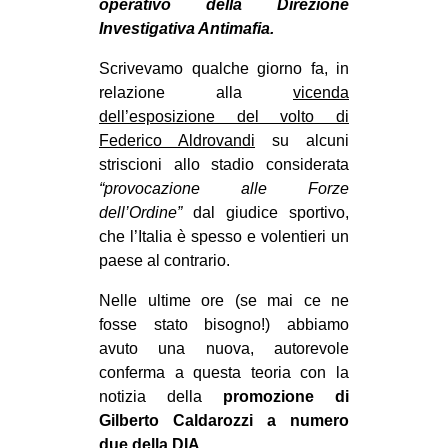
operativo della Direzione
CULTURE
Investigativa Antimafia.
ARTE
Scrivevamo qualche giorno fa, in
CINEMA
relazione alla
vicenda
dell’esposizione del volto di
MANIFESTI
Federico Aldrovandi
su alcuni
MUSICA
striscioni allo stadio considerata
“provocazione alle Forze
RECENSIONI
dell’Ordine”
dal giudice sportivo,
INTERNAZIONALE
che l’Italia è spesso e volentieri un
paese al contrario.
AFRICA
AMERICHE
Nelle ultime ore (se mai ce ne
fosse stato bisogno!) abbiamo
ESTREMO ORIENTE
avuto una nuova, autorevole
EUROPA
conferma a questa teoria con la
notizia della
promozione di
MEDIO ORIENTE
Gilberto Caldarozzi a numero
MONDO
due della DIA.