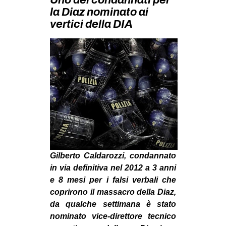
MILANO
la Diaz nominato ai
vertici della DIA
MOBILITAZIONI
SPAZI
SPORT POPOLARE
MOVIMENTI
AMBIENTE
ANTIFASCISMO
DIRITTO ALL’ABITARE
GENERI
Gilberto Caldarozzi, condannato
MIGRAZIONI
in via definitiva nel 2012 a 3 anni
e 8 mesi per i falsi verbali che
PRECARIATO
coprirono il massacro della Diaz,
REPRESSIONE
da qualche settimana è stato
STUDENTI
nominato vice-direttore tecnico