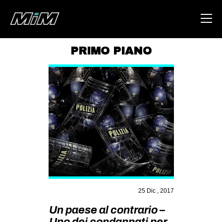
PRIMO PIANO
HOME
ABOUT
AREA
DEGENERAZIONE
GAZA FREESTYLE
CSOA LAMBRETTA
MSM
STUDENTI TSUNAMI
25 Dic , 2017
ZAM
Un paese al contrario –
Uno dei condannati per