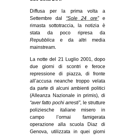
EVENTI
Diffusa per la prima volta a
Settembre dal
“Sole 24 ore”
e
in
rimasta sottotraccia, la notizia è
stata da poco ripresa da
Fb
Repubblica
e da altri media
mainstream.
tw
La notte del 21 Luglio 2001, dopo
bsky
due giorni di scontri e feroce
repressione di piazza, di fronte
ms
all’accusa neanche troppo velata
da parte di alcuni ambienti politici
SEARCH
(Alleanza Nazionale in primis), di
“aver fatto pochi arresti”
, le strutture
poliziesche italiane misero in
campo l’ormai famigerata
operazione alla scuola Diaz di
Genova, utilizzata in quei giorni