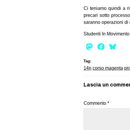
Ci teniamo quindi a r
precari sotto processo
saranno operazioni di qu
Studenti In Movimento
Mastod
Face
Bl
Tag:
14n
corso magenta
pr
Lascia un comme
Commento
*