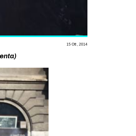
15 Ott , 2014
genta)