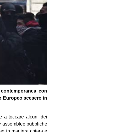
In contemporanea con
ero Europeo scesero in
e a toccare alcuni dei
ose assemblee pubbliche
so in maniera chiara e