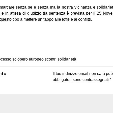
imarcare senza se e senza ma la nostra vicinanza e solidarietà
 e in attesa di giudizio (la sentenza è prevista per il 25 No
esto tipo a mettere un tappo alle lotte e ai conflitti.
on
book
uesky
ocesso
sciopero europeo
scontri
solidarietà
nto
Il tuo indirizzo email non sarà pub
obbligatori sono contrassegnati
*