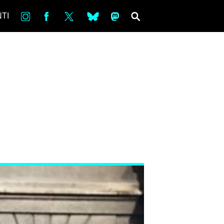
in
Fb
tw
bsky
ms
SEARCH
TI