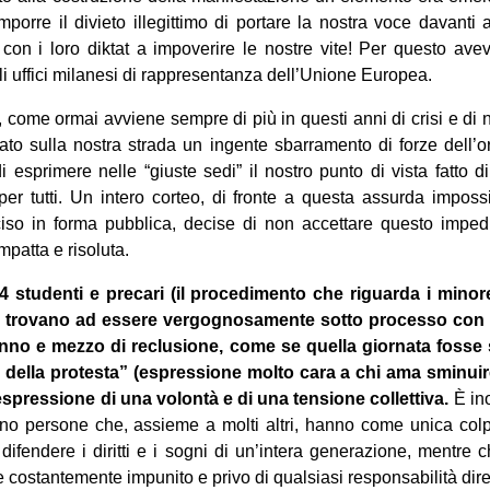
mporre il divieto illegittimo di portare la nostra voce davanti
 con i loro diktat a impoverire le nostre vite! Per questo ave
li uffici milanesi di rappresentanza dell’Unione Europea.
 come ormai avviene sempre di più in questi anni di crisi e di ne
vato sulla nostra strada un ingente sbarramento di forze dell’
 esprimere nelle “giuste sedi” il nostro punto di vista fatto di
per tutti. Un intero corteo, di fronte a questa assurda impossib
iso in forma pubblica, decise di non accettare questo impe
patta e risoluta.
 4 studenti e precari (il procedimento che riguarda i mino
si trovano ad essere vergognosamente sotto processo con 
anno e mezzo di reclusione, come se quella giornata fosse
 della protesta” (espressione molto cara a chi ama sminuire 
espressione di una volontà e di una tensione collettiva.
È ino
no persone che, assieme a molti altri, hanno come unica colpa
difendere i diritti e i sogni di un’intera generazione, mentre 
e costantemente impunito e privo di qualsiasi responsabilità dire