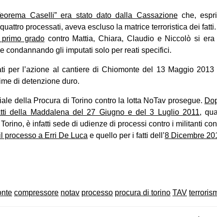
eorema Caselli” era stato dato dalla Cassazione
che, espri
 quattro processati, aveva escluso la matrice terroristica dei fatti.
 primo grado
contro Mattia, Chiara, Claudio e Niccolò si era
 e condannando gli imputati solo per reati specifici.
utati per l’azione al cantiere di Chiomonte del 13 Maggio 2013
ime di detenzione duro.
ale della Procura di Torino contro la lotta NoTav prosegue.
Dop
atti della Maddalena del 27 Giugno e del 3 Luglio 2011
, qu
Torino, è infatti sede di udienze di processi contro i militanti cont
il processo a Erri De Luca
e quello per i fatti dell’
8 Dicembre 20
on
book
uesky
onte
compressore
notav
processo
procura di torino
TAV
terroris