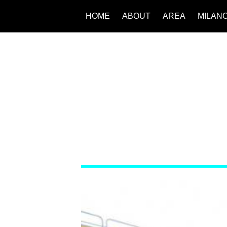
HOME
ABOUT
AREA
MILAN