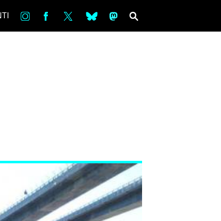
in
Fb
tw
bsky
ms
SEARCH
TI