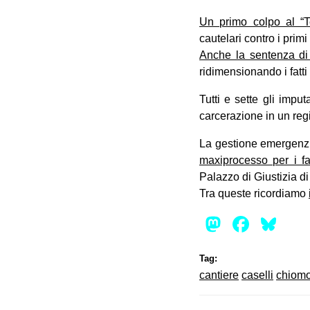
Un primo colpo al “T
cautelari contro i primi
Anche la sentenza di
ridimensionando i fatti
Tutti e sette gli imp
carcerazione in un reg
La gestione emergenzi
maxiprocesso per i f
Palazzo di Giustizia di 
Tra queste ricordiamo
Mastod
Face
Bl
Tag:
cantiere
caselli
chiom