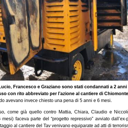
i Lucio, Francesco e Graziano sono stati condannati a 2 anni 
so con rito abbreviato per l’azione al cantiere di Chiomont
udo
avevano invece chiesto una pena di 5 anni e 6 mesi.
o, come già quello contro Mattia, Chiara, Claudio e Niccolò
 mesi) faceva parte del “progetto repressivo” avviato dall’ex-
taggio al cantiere del Tav venivano equiparate ad atti di terrori