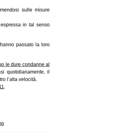
mendosi sulle misure
 espressa in tal senso
 hanno passato la loro
o le dure condanne al
asi quotidianamente, il
ro l’alta velocità.
11
.
mo