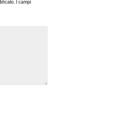
blicato.
I campi