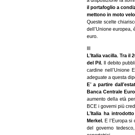
a disposizione la somm
il portafoglio a cond
mettono in moto vel
Queste scelte chiarisc
dell’Unione europea, è
euro.
III
L’Italia vacilla. Tra i
del Pil.
Il debito pubb
cardine nell’Unione 
adeguate a questa di
E’ a partire dall’est
Banca Centrale Eur
aumento della età pens
BCE i governi più credib
L’Italia ha introdot
Merkel.
E l’Europa si c
del governo tedesco