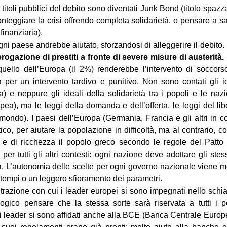
titoli pubblici del debito sono diventati Junk Bond (titolo spazza
ronteggiare la crisi offrendo completa solidarietà, o pensare a s
finanziaria).
gni paese andrebbe aiutato, sforzandosi di alleggerire il debito.
rogazione di prestiti a fronte di severe misure di austerità.
quello dell’Europa (il 2%) renderebbe l’intervento di soccorso 
 per un intervento tardivo e punitivo. Non sono contati gli i
ia) e neppure gli ideali della solidarietà tra i popoli e le nazi
ea), ma le leggi della domanda e dell’offerta, le leggi del li
ondo). I paesi dell’Europa (Germania, Francia e gli altri in 
co, per aiutare la popolazione in difficoltà, ma al contrario, co
ti e di ricchezza il popolo greco secondo le regole del Patto 
 per tutti gli altri contesti: ogni nazione deve adottare gli ste
a. L’autonomia delle scelte per ogni governo nazionale viene 
 tempi o un leggero sfioramento dei parametri.
razione con cui i leader europei si sono impegnati nello schia
ogico pensare che la stessa sorte sarà riservata a tutti i p
i leader si sono affidati anche alla BCE (Banca Centrale Euro