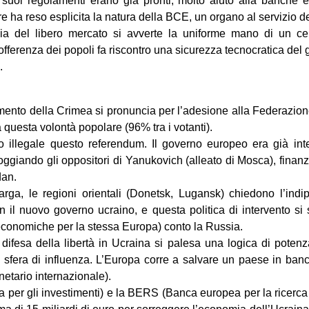
i suoi regolamenti erano già pronti; molto aiuto alla banche e
 ha reso esplicita la natura della BCE, un organo al servizio del
ia del libero mercato si avverte la uniforme mano di un ce
sofferenza dei popoli fa riscontro una sicurezza tecnocratica del
.
mento della Crimea si pronuncia per l’adesione alla Federazio
questa volontà popolare (96% tra i votanti).
o illegale questo referendum. Il governo europeo era già inter
ggiando gli oppositori di Yanukovich (alleato di Mosca), finan
dan.
larga, le regioni orientali (Donetsk, Lugansk) chiedono l’indi
n il nuovo governo ucraino, e questa politica di intervento si
economiche per la stessa Europa) conto la Russia.
a difesa della libertà in Ucraina si palesa una logica di poten
a sfera di influenza. L’Europa corre a salvare un paese in banc
tario internazionale).
per gli investimenti) e la BERS (Banca europea per la ricerca