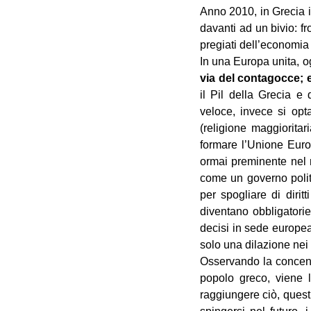
Anno 2010, in Grecia i 
davanti ad un bivio: f
pregiati dell’economia 
In una Europa unita, o
via del contagocce; e
il Pil della Grecia e 
veloce, invece si opta
(religione maggioritar
formare l’Unione Europ
ormai preminente nel m
come un governo politi
per spogliare di dirit
diventano obbligatorie
decisi in sede europe
solo una dilazione nei
Osservando la concent
popolo greco, viene l
raggiungere ciò, quest