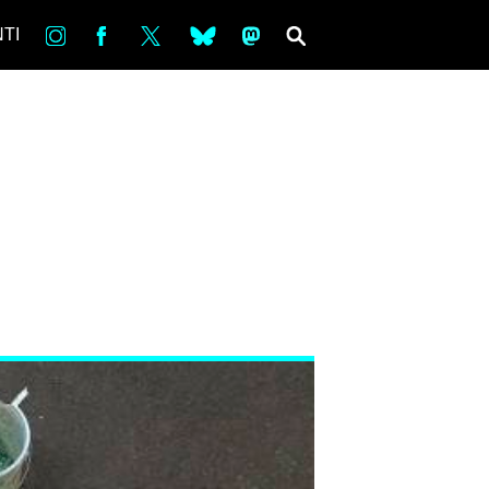
in
Fb
tw
bsky
ms
SEARCH
TI