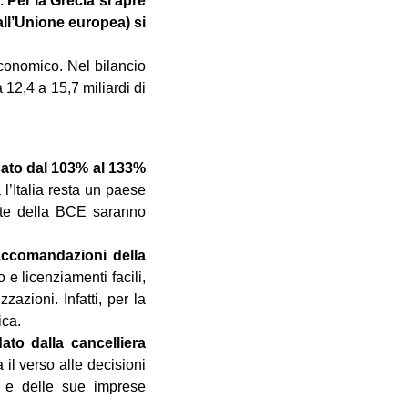
a.
Per la Grecia si apre
all’Unione europea) si
economico. Nel bilancio
12,4 a 15,7 miliardi di
passato dal 103% al 133%
’Italia resta un paese
lte della BCE saranno
 raccomandazioni della
e licenziamenti facili,
azioni. Infatti, per la
ica.
ato dalla cancelliera
 il verso alle decisioni
 e delle sue imprese