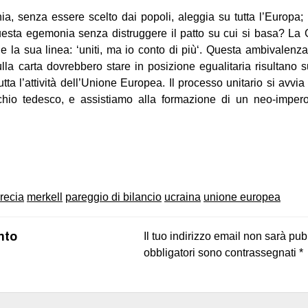
ia, senza essere scelto dai popoli, aleggia su tutta l’Europa
uesta egemonia senza distruggere il patto su cui si basa? La 
e la sua linea: ‘uniti, ma io conto di più‘. Questa ambivalenza n
la carta dovrebbero stare in posizione egualitaria risultano s
ta l’attività dell’Unione Europea. Il processo unitario si avv
chio tedesco, e assistiamo alla formazione di un neo-impero
on
book
uesky
recia
merkell
pareggio di bilancio
ucraina
unione europea
nto
Il tuo indirizzo email non sarà pub
obbligatori sono contrassegnati
*