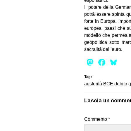
esportatrici.
Il potere della German
potrà essere spinta q
forte in Europa, impon
europea, paesi che sul
modello che permea tut
geopolitica sotto mar
sacralità dell’euro.
Mastod
Face
Bl
Tag:
austerità
BCE
debito
g
Lascia un comme
Commento
*