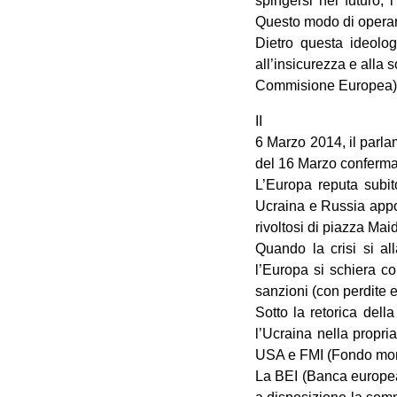
spingersi nel futuro, 
Questo modo di operare
Dietro questa ideolog
all’insicurezza e alla 
Commisione Europea)
II
6 Marzo 2014, il parla
del 16 Marzo conferma 
L’Europa reputa subit
Ucraina e Russia appo
rivoltosi di piazza Mai
Quando la crisi si al
l’Europa si schiera co
sanzioni (con perdite 
Sotto la retorica dell
l’Ucraina nella propri
USA e FMI (Fondo mone
La BEI (Banca europea 