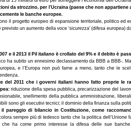
a di 15 miliardi di euro per sorreggere l’economia dell’Ucrain
izioni da strozzino, per l’Ucraina (paese che non appartiene 
ocemente le banche europee.
ono il progetto europeo di espansione territoriale, politico ed 
 previsto un aumento della voce ‘sicurezza’ (difesa europea) da 
l 2007 e il 2013 il Pil italiano è crollato del 9% e il debito è 
lico ha subito un ennesimo declassamento da BBB a BBB-. Ma l
Europea, e l’Europa non può farne a meno, tanto che le sce
pendenza.
ate del 2011 che i governi italiani hanno fatto proprie le
opea:
riduzione della spesa pubblica, precarizzazione del lavoro 
ionabile, snellimento della pubblica amministrazione, liberalizz
ili sono gli esecutivi tecnici; il dominio della finanza sulla polit
to il pareggio di bilancio in Costituzione, come raccomand
olora sempre più di tedesco tanto che la politica dell’Unione fa
, che ha come primo interesse la difesa delle sue banche